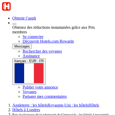
Obtenir l’appli
Obtenez des réductions instantanées grâce aux Prix
membres
Se connecter
Découvrir Hotels.com Rewards
Messages
Rechercher des voyages
Assistance
français · EUR · FR
Publier votre annonce
Voyages
Partager mes commentaires
Angleterre : les hôtels
Royaume-Uni : les hôtels
Hôtels
Hôtels à Londres
Parc écologique de la péninsule de Greenwich : les hôtels à proximité