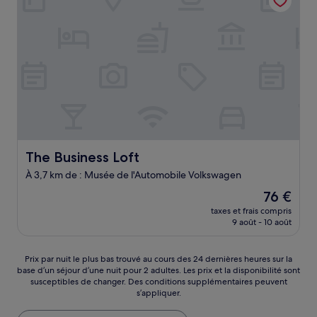
The Business Loft
The Business Loft
À 3,7 km de : Musée de l'Automobile Volkswagen
Le
76 €
nouveau
taxes et frais compris
prix
9 août - 10 août
est
de
76 €
Prix
Prix par nuit le plus bas trouvé au cours des 24 dernières heures sur la
base d’un séjour d’une nuit pour 2 adultes. Les prix et la disponibilité sont
par
susceptibles de changer. Des conditions supplémentaires peuvent
nuit
s’appliquer.
le
plus