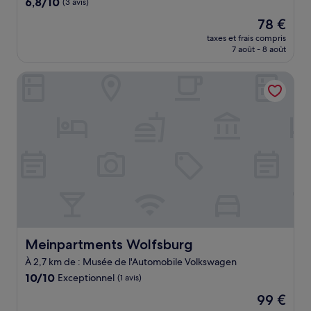
6.8
6,8/10
(3 avis)
sur
Le
78 €
10,
nouveau
(3 avis)
taxes et frais compris
prix
7 août - 8 août
est
de
Meinpartments Wolfsburg
78 €
Meinpartments Wolfsburg
Meinpartments Wolfsburg
À 2,7 km de : Musée de l'Automobile Volkswagen
10.0
10/10
Exceptionnel
(1 avis)
sur
Le
99 €
10,
nouveau