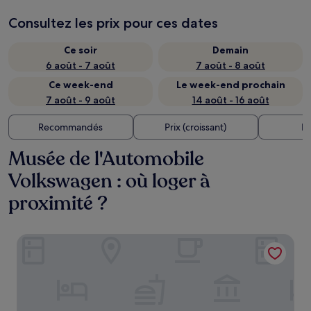
Consultez les prix pour ces dates
Ce soir
Demain
6 août - 7 août
7 août - 8 août
Ce week-end
Le week-end prochain
7 août - 9 août
14 août - 16 août
Recommandés
Prix (croissant)
Di
Musée de l'Automobile
Volkswagen : où loger à
proximité ?
Premier Inn Wolfsburg City Centre