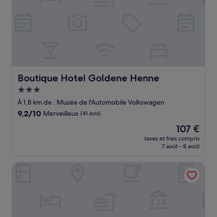
Boutique Hotel Goldene Henne
Boutique Hotel Goldene Henne
Hébergement
3.0 étoiles
À 1,8 km de : Musée de l'Automobile Volkswagen
9.2
9,2/10
Merveilleux
(41 avis)
sur
Le
107 €
10,
nouveau
Merveilleux,
taxes et frais compris
prix
7 août - 8 août
(41 avis)
est
de
Budgethotel Stadtbett Wolfsburg
107 €