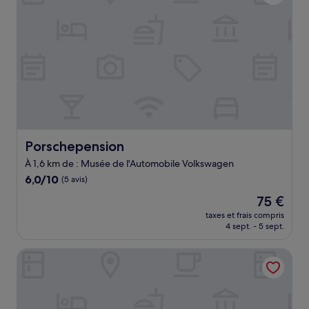
Porschepension
Porschepension
À 1,6 km de : Musée de l'Automobile Volkswagen
6.0
6,0/10
(5 avis)
sur
Le
75 €
10,
nouveau
(5 avis)
taxes et frais compris
prix
4 sept. - 5 sept.
est
de
Boutique Hotel Goldene Henne
75 €