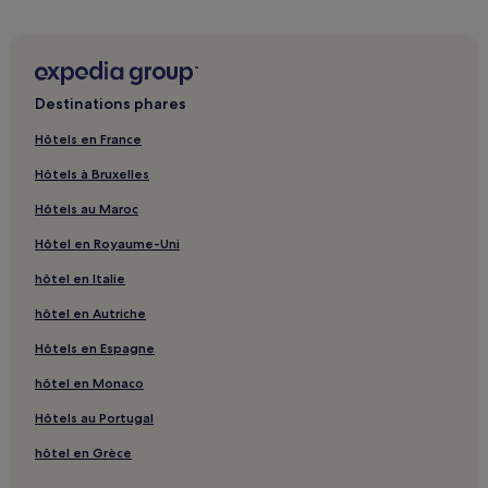
Musée Municipal de Brunswick : hôtels à proximité
Planétarium de Wolfsburg : hôtels à proximité
Musée des Arts de Wolfsburg : hôtels à proximité
Destinations phares
Monastère Riddagshausen : hôtels à proximité
Hôtels en France
Räbke : hôtels
Hôtels à Bruxelles
Mariental : hôtels
Hôtels au Maroc
Centre commercial Schloss Arkaden Braunschweig : hôtels
à proximité
Hôtel en Royaume-Uni
Bechtsbüttel : hôtels
hôtel en Italie
Moerse : hôtels
hôtel en Autriche
Rethen : hôtels
Hôtels en Espagne
Papenteich : hôtels
hôtel en Monaco
Stadtmitte : hôtels Hôtels acceptant les animaux de
Hôtels au Portugal
compagnie
Plage du Lac de Bernstein : hôtels à proximité
hôtel en Grèce
Königslutter : hôtels