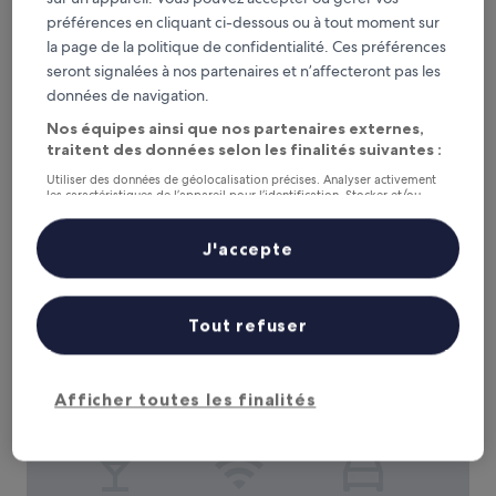
préférences en cliquant ci-dessous ou à tout moment sur
la page de la politique de confidentialité. Ces préférences
The Ritz-Carlton, Wolfsburg
The Ritz-Carlton, Wolfsburg
seront signalées à nos partenaires et n’affecteront pas les
Hébergement
données de navigation.
5.0 étoiles
À 1,2 km de : Musée de l'Automobile Volkswagen
Nos équipes ainsi que nos partenaires externes,
9.4
9,4/10
Exceptionnel
(183 avis)
traitent des données selon les finalités suivantes :
sur
Le
380 €
Utiliser des données de géolocalisation précises. Analyser activement
10,
les caractéristiques de l’appareil pour l’identification. Stocker et/ou
nouveau
Exceptionnel,
taxes et frais compris
accéder à des informations sur un appareil. Publicités et contenu
prix
21 août - 22 août
(183 avis)
personnalisés, mesure de performance des publicités et du contenu,
est
études d’audience et développement de services.
J'accepte
de
Liste de nos partenaires (fournisseurs)
Courtyard by Marriott Wolfsburg
380 €
Tout refuser
Afficher toutes les finalités