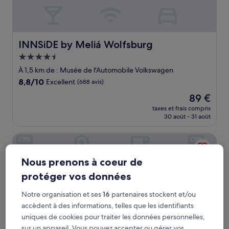
INNSiDE by Meliá Wolfsburg
INNSiDE by Meliá Wolfsburg
Hébergement
4.5 étoiles
À 1,5 km de : Musée de l'Automobile Volkswagen
8.8
8,8/10
Excellent
(688 avis)
sur
Le
89 €
10,
nouveau
Excellent,
taxes et frais compris
prix
30 août - 31 août
(688 avis)
est
de
The Ritz-Carlton, Wolfsburg
89 €
Nous prenons à coeur de
protéger vos données
Notre organisation et ses
16
partenaires stockent et/ou
accèdent à des informations, telles que les identifiants
uniques de cookies pour traiter les données personnelles,
sur un appareil. Vous pouvez accepter ou gérer vos