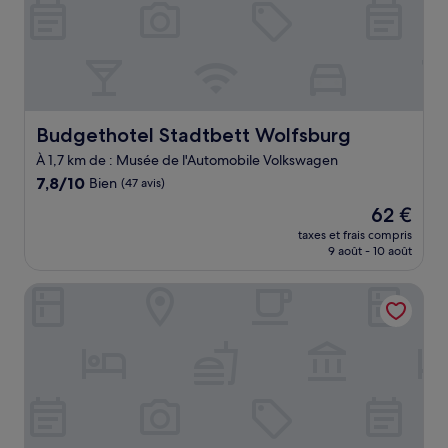
Budgethotel Stadtbett Wolfsburg
Budgethotel Stadtbett Wolfsburg
À 1,7 km de : Musée de l'Automobile Volkswagen
7.8
7,8/10
Bien
(47 avis)
sur
Le
62 €
10,
nouveau
Bien,
taxes et frais compris
prix
9 août - 10 août
(47 avis)
est
de
ipartment Wolfsburg @HOME by Best Western
62 €