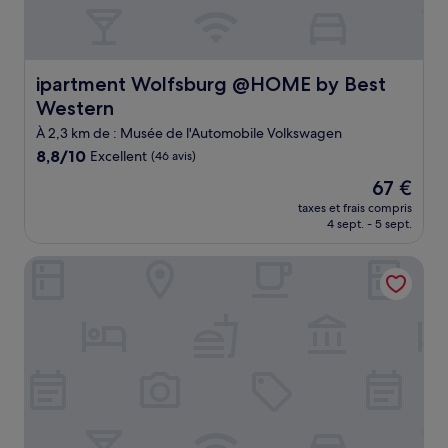
ipartment Wolfsburg @HOME by Best Western
ipartment Wolfsburg @HOME by Best
Western
À 2,3 km de : Musée de l'Automobile Volkswagen
8.8
8,8/10
Excellent
(46 avis)
sur
Le
67 €
10,
nouveau
Excellent,
taxes et frais compris
prix
4 sept. - 5 sept.
(46 avis)
est
de
WohnGut Wolfsburg
67 €