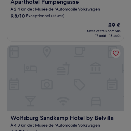
Aparthotel Pumpengasse
Aparthotel Pumpengasse
À 2,4 km de : Musée de l'Automobile Volkswagen
9.8
9,8/10
Exceptionnel
(45 avis)
sur
Le
89 €
10,
nouveau
Exceptionnel,
taxes et frais compris
prix
17 août - 18 août
(45 avis)
est
de
Wolfsburg Sandkamp Hotel by Belvilla
89 €
Wolfsburg Sandkamp Hotel by Belvilla
Wolfsburg Sandkamp Hotel by Belvilla
À 4,3 km de : Musée de l'Automobile Volkswagen