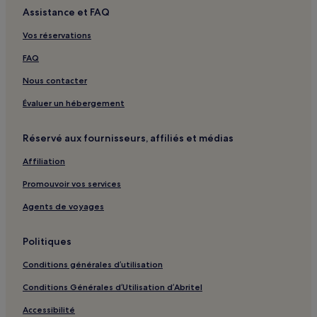
Assistance et FAQ
Maison Rizzi : hôtels à proximité
Vos réservations
Place du Château : hôtels à proximité
FAQ
Brunswick : hôtels Hôtels d’affaires
Nous contacter
Helmstedt : hôtels Hôtels avec parking
Évaluer un hébergement
Wolfsburg : hôtels Hôtels avec parking
Wolfsburg : hôtels Hôtels avec centre de fitness
Réservé aux fournisseurs, affiliés et médias
Wolfsburg : hôtels Hôtels d’affaires
Affiliation
Arrondissement de Helmstedt : hôtels
Promouvoir vos services
Arrondissement de Gifhorn : hôtels
Agents de voyages
Braunschweiger Land : hôtels Hôtels avec parking
Braunschweiger Land : hôtels Hôtels avec Wi-Fi
Politiques
Conditions générales d’utilisation
Conditions Générales d’Utilisation d’Abritel
Accessibilité