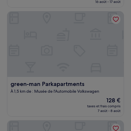
prix
16 août - 17 août
(1 007 avis)
est
de
green-man Parkapartments
78 €
green-man Parkapartments
green-man Parkapartments
À 1,5 km de : Musée de l'Automobile Volkswagen
Le
128 €
nouveau
taxes et frais compris
prix
7 août - 8 août
est
de
Porschepension
128 €