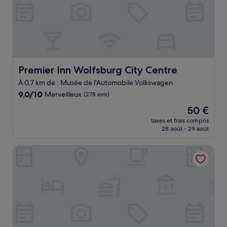
Premier Inn Wolfsburg City Centre
Premier Inn Wolfsburg City Centre
À 0,7 km de : Musée de l'Automobile Volkswagen
9.0
9,0/10
Merveilleux
(278 avis)
sur
Le
50 €
10,
nouveau
Merveilleux,
taxes et frais compris
prix
28 août - 29 août
(278 avis)
est
de
INNSiDE by Meliá Wolfsburg
50 €