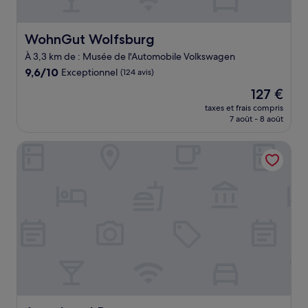
WohnGut Wolfsburg
WohnGut Wolfsburg
À 3,3 km de : Musée de l'Automobile Volkswagen
9.6
9,6/10
Exceptionnel
(124 avis)
sur
Le
127 €
10,
nouveau
Exceptionnel,
taxes et frais compris
prix
7 août - 8 août
(124 avis)
est
de
Aparthotel Pumpengasse
127 €