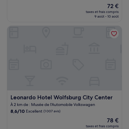
sur
Le
72 €
10,
nouveau
Très
taxes et frais compris
prix
9 août - 10 août
bien,
est
(406 avis)
de
Leonardo Hotel Wolfsburg City Center
72 €
Leonardo Hotel Wolfsburg City Center
Leonardo Hotel Wolfsburg City Center
À 2 km de : Musée de l'Automobile Volkswagen
8.6
8,6/10
Excellent
(1 007 avis)
sur
Le
78 €
10,
nouveau
Excellent,
taxes et frais compris