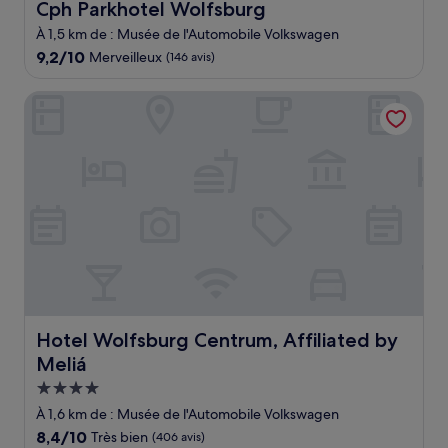
Cph Parkhotel Wolfsburg
Cph Parkhotel Wolfsburg
À 1,5 km de : Musée de l'Automobile Volkswagen
9.2
9,2/10
Merveilleux
(146 avis)
sur
10,
Hotel Wolfsburg Centrum, Affiliated by Meliá
Merveilleux,
(146 avis)
Hotel Wolfsburg Centrum, Affiliated by Meliá
Hotel Wolfsburg Centrum, Affiliated by
Meliá
Hébergement
4.0 étoiles
À 1,6 km de : Musée de l'Automobile Volkswagen
8.4
8,4/10
Très bien
(406 avis)