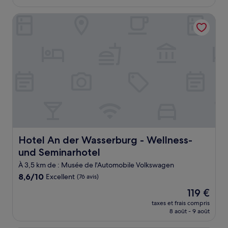
est
de
Hotel An der Wasserburg - Wellness- und Seminarhotel
100 €
Hotel An der Wasserburg - Wellness- und Seminarhotel
Hotel An der Wasserburg - Wellness-
und Seminarhotel
À 3,5 km de : Musée de l'Automobile Volkswagen
8.6
8,6/10
Excellent
(76 avis)
sur
Le
119 €
10,
nouveau
Excellent,
taxes et frais compris
prix
8 août - 9 août
(76 avis)
est
de