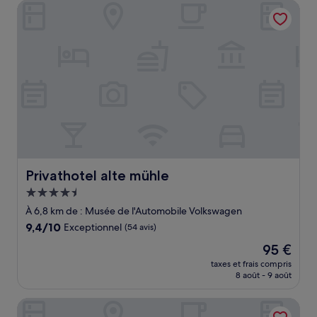
Privathotel alte mühle
119 €
Privathotel alte mühle
Privathotel alte mühle
Hébergement
4.5 étoiles
À 6,8 km de : Musée de l'Automobile Volkswagen
9.4
9,4/10
Exceptionnel
(54 avis)
sur
Le
95 €
10,
nouveau
Exceptionnel,
taxes et frais compris
prix
8 août - 9 août
(54 avis)
est
de
The Business Loft
95 €