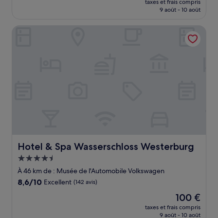
Exceptionnel,
taxes et frais compris
prix
9 août - 10 août
(1 avis)
est
de
Hotel & Spa Wasserschloss Westerburg
99 €
Hotel & Spa Wasserschloss Westerburg
Hotel & Spa Wasserschloss Westerburg
Hébergement
4.5 étoiles
À 46 km de : Musée de l'Automobile Volkswagen
8.6
8,6/10
Excellent
(142 avis)
sur
Le
100 €
10,
nouveau
Excellent,
taxes et frais compris
prix
9 août - 10 août
(142 avis)