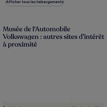
Afficher tous les hébergements
bas
trouvé
au
cours
des
24 dernières
Musée de l'Automobile
heures
sur
Volkswagen : autres sites d’intérêt
la
base
à proximité
d’un
séjour
d’une
nuit
pour
2 adultes.
Les
prix
et
la
disponibilité
sont
susceptibles
de
changer.