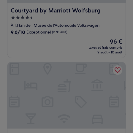
Courtyard by Marriott Wolfsburg
Courtyard by Marriott Wolfsburg
Hébergement
4.5 étoiles
À 1,1 km de : Musée de l'Automobile Volkswagen
9.6
9,6/10
Exceptionnel
(370 avis)
sur
Le
96 €
10,
nouveau
Exceptionnel,
taxes et frais compris
prix
9 août - 10 août
(370 avis)
est
de
Cph Parkhotel Wolfsburg
96 €