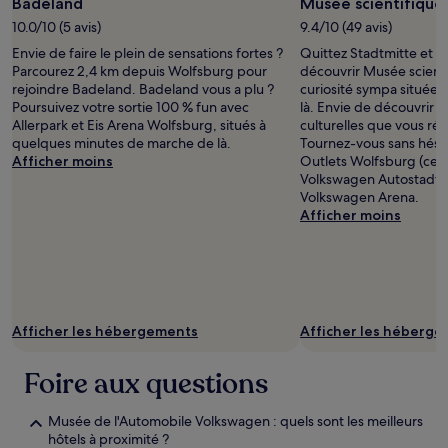
Badeland
Musée scientifique
Des
10.0/10 (5 avis)
9.4/10 (49 avis)
conditions
supplémentaires
Envie de faire le plein de sensations fortes ?
Quittez Stadtmitte et so
peuvent
Parcourez 2,4 km depuis Wolfsburg pour
découvrir Musée scient
s’appliquer.
rejoindre Badeland. Badeland vous a plu ?
curiosité sympa située 
Poursuivez votre sortie 100 % fun avec
là. Envie de découvrir l
Allerpark et Eis Arena Wolfsburg, situés à
culturelles que vous ré
quelques minutes de marche de là.
Tournez-vous sans hésit
Afficher moins
Outlets Wolfsburg (cen
Volkswagen Autostadt 
Volkswagen Arena.
Afficher moins
Afficher les hébergements
Afficher les héberg
Foire aux questions
Musée de l'Automobile Volkswagen : quels sont les meilleurs
hôtels à proximité ?