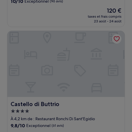
10.0
10/10
Exceptionnel
(96 avis)
sur
Le
120 €
10,
nouveau
Exceptionnel,
taxes et frais compris
prix
23 août - 24 août
(96 avis)
est
de
Castello di Buttrio
120 €
Castello di Buttrio
Castello di Buttrio
Hébergement
4.0 étoiles
À 4,2 km de : Restaurant Ronchi Di Sant'Egidio
9.8
9,8/10
Exceptionnel
(61 avis)
sur