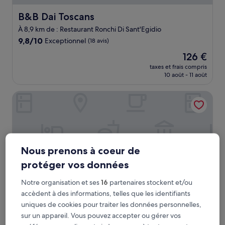
B&B Dai Toscans
B&B Dai Toscans
À 8,9 km de : Restaurant Ronchi Di Sant'Egidio
9.8
9,8/10
Exceptionnel
(18 avis)
sur
Le
126 €
10,
nouveau
Exceptionnel,
taxes et frais compris
prix
10 août - 11 août
(18 avis)
est
de
Tenuta Della Casa
126 €
Nous prenons à coeur de
protéger vos données
Notre organisation et ses
16
partenaires stockent et/ou
accèdent à des informations, telles que les identifiants
uniques de cookies pour traiter les données personnelles,
Tenuta Della Casa
Tenuta Della Casa
sur un appareil. Vous pouvez accepter ou gérer vos