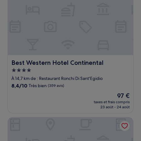
Best Western Hotel Continental
Best Western Hotel Continental
Hébergement
4.0 étoiles
À 14,7 km de : Restaurant Ronchi Di Sant'Egidio
8.4
8,4/10
Très bien
(359 avis)
sur
Le
97 €
10,
nouveau
Très
taxes et frais compris
prix
23 août - 24 août
bien,
est
(359 avis)
de
Grand Hotel Entourage Palazzo Strassoldo
97 €