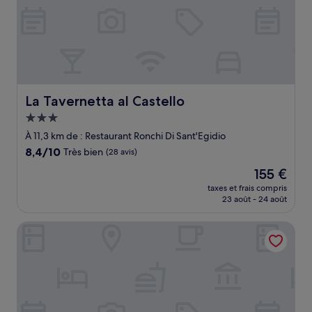
La Tavernetta al Castello
La Tavernetta al Castello
Hébergement
3.0 étoiles
À 11,3 km de : Restaurant Ronchi Di Sant'Egidio
8.4
8,4/10
Très bien
(28 avis)
sur
Le
155 €
10,
nouveau
Très
taxes et frais compris
prix
23 août - 24 août
bien,
est
(28 avis)
de
Al pompiere wine and rooms
155 €