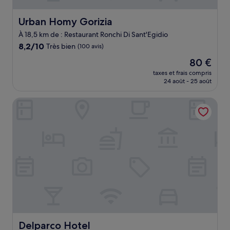
Urban Homy Gorizia
Urban Homy Gorizia
À 18,5 km de : Restaurant Ronchi Di Sant'Egidio
8.2
8,2/10
Très bien
(100 avis)
sur
Le
80 €
10,
nouveau
Très
taxes et frais compris
prix
24 août - 25 août
bien,
est
(100 avis)
de
Delparco Hotel
80 €
Delparco Hotel
Delparco Hotel