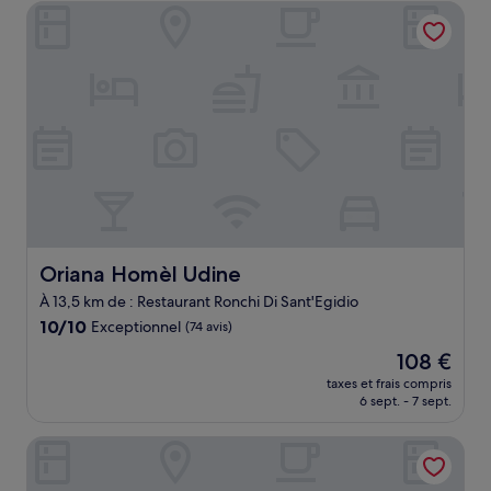
de
Oriana Homèl Udine
122 €
Oriana Homèl Udine
Oriana Homèl Udine
À 13,5 km de : Restaurant Ronchi Di Sant'Egidio
10.0
10/10
Exceptionnel
(74 avis)
sur
Le
108 €
10,
nouveau
Exceptionnel,
taxes et frais compris
prix
6 sept. - 7 sept.
(74 avis)
est
de
Best Western Hotel Continental
108 €