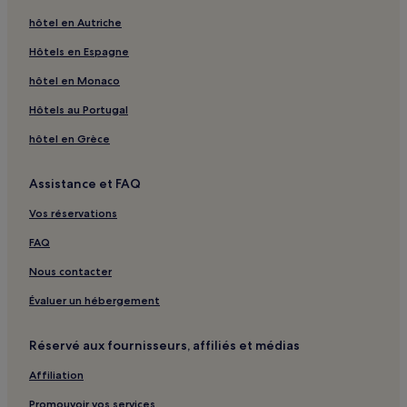
Casali Gallo : hôtels
hôtel en Autriche
Belvedere : hôtels
Hôtels en Espagne
Udine : hôtels Hôtels avec parking
hôtel en Monaco
Udine : hôtels Hôtels avec petit-déjeuner gratuit
Hôtels au Portugal
Udine : hôtels Hôtels d’affaires
hôtel en Grèce
Friuli Venezia Giulia : hôtels à proximité
Vie di Romans : hôtels à proximité
Assistance et FAQ
Villa Russiz : hôtels à proximité
Vos réservations
Venica and Venica : hôtels à proximité
FAQ
Strassoldo : hôtels
Nous contacter
Tricesimo : hôtels
Évaluer un hébergement
Cividale del Friuli : hôtels Hôtels avec parking
Monfalcone : hôtels Hôtels avec parking
Réservé aux fournisseurs, affiliés et médias
Monfalcone : hôtels 3 étoiles
Affiliation
Gorizia : hôtels Hôtels avec parking
Promouvoir vos services