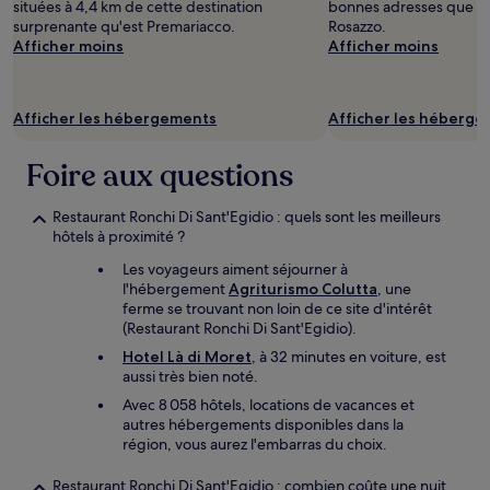
prix
situées à 4,4 km de cette destination
bonnes adresses que vo
et
surprenante qu'est Premariacco.
Rosazzo.
la
Afficher moins
Afficher moins
disponibilité
sont
susceptibles
Afficher les hébergements
Afficher les héberg
de
changer.
Des
Foire aux questions
conditions
supplémentaires
Restaurant Ronchi Di Sant'Egidio : quels sont les meilleurs
peuvent
hôtels à proximité ?
s’appliquer.
Les voyageurs aiment séjourner à
l'hébergement
Agriturismo Colutta
, une
ferme se trouvant non loin de ce site d'intérêt
(Restaurant Ronchi Di Sant'Egidio).
Hotel Là di Moret
, à 32 minutes en voiture, est
aussi très bien noté.
Avec 8 058 hôtels, locations de vacances et
autres hébergements disponibles dans la
région, vous aurez l'embarras du choix.
Restaurant Ronchi Di Sant'Egidio : combien coûte une nuit