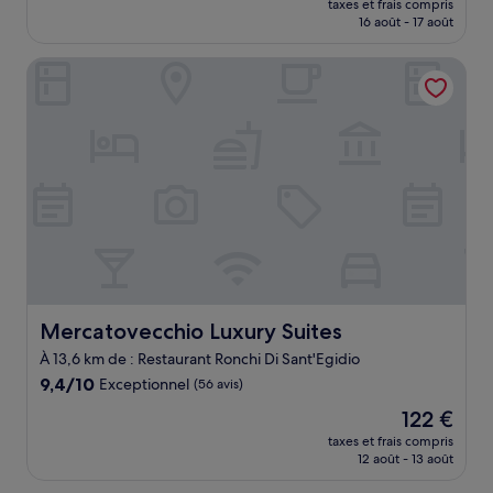
Merveilleux,
taxes et frais compris
prix
16 août - 17 août
(422 avis)
est
de
Mercatovecchio Luxury Suites
123 €
Mercatovecchio Luxury Suites
Mercatovecchio Luxury Suites
À 13,6 km de : Restaurant Ronchi Di Sant'Egidio
9.4
9,4/10
Exceptionnel
(56 avis)
sur
Le
122 €
10,
nouveau
Exceptionnel,
taxes et frais compris
prix
12 août - 13 août
(56 avis)
est