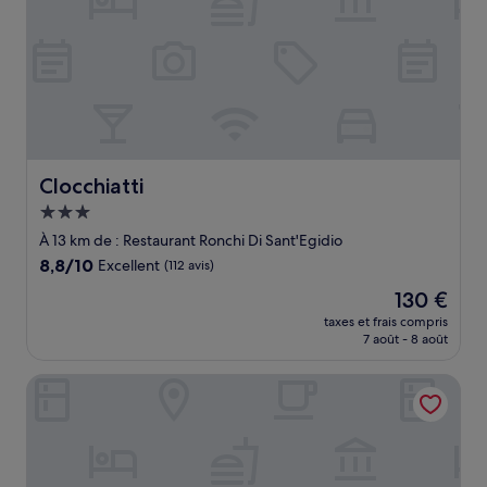
Clocchiatti
Clocchiatti
Hébergement
3.0 étoiles
À 13 km de : Restaurant Ronchi Di Sant'Egidio
8.8
8,8/10
Excellent
(112 avis)
sur
Le
130 €
10,
nouveau
Excellent,
taxes et frais compris
prix
7 août - 8 août
(112 avis)
est
de
La Tavernetta al Castello
130 €