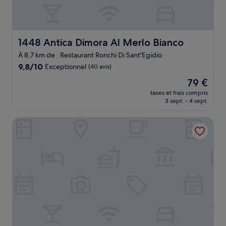
1448 Antica Dimora Al Merlo Bianco
1448 Antica Dimora Al Merlo Bianco
À 8,7 km de : Restaurant Ronchi Di Sant'Egidio
9.8
9,8/10
Exceptionnel
(40 avis)
sur
Le
79 €
10,
nouveau
Exceptionnel,
taxes et frais compris
prix
3 sept. - 4 sept.
(40 avis)
est
de
B&B Dai Toscans
79 €