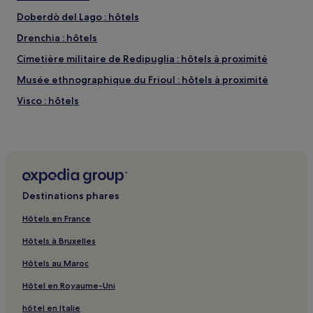
Doberdò del Lago : hôtels
Drenchia : hôtels
Cimetière militaire de Redipuglia : hôtels à proximité
Musée ethnographique du Frioul : hôtels à proximité
Visco : hôtels
Valle : hôtels
Santa Margherita : hôtels
San Lorenzo : hôtels
Gare de Cervignano A.G. : hôtels à proximité
Destinations phares
Gare de Buttrio : hôtels à proximité
Hôtels en France
Gare de Ronchi dei Legionari Nord : hôtels à proximité
Hôtels à Bruxelles
Gare de Moimacco : hôtels à proximité
Hôtels au Maroc
Musée archéologique national de Cividale del Friuli :
hôtels à proximité
Hôtel en Royaume-Uni
Santa Caterina : hôtels
hôtel en Italie