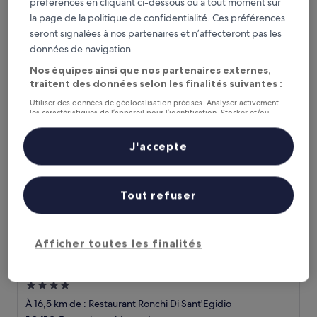
préférences en cliquant ci-dessous ou à tout moment sur
À 9,2 km de : Restaurant Ronchi Di Sant'Egidio
la page de la politique de confidentialité. Ces préférences
9.6
9,6/10
Exceptionnel
(10 avis)
sur
seront signalées à nos partenaires et n’affecteront pas les
Le
145 €
10,
données de navigation.
nouveau
Exceptionnel,
taxes et frais compris
prix
9 août - 10 août
Nos équipes ainsi que nos partenaires externes,
(10 avis)
est
traitent des données selon les finalités suivantes :
de
HT Hotel Trieste
Utiliser des données de géolocalisation précises. Analyser activement
145 €
les caractéristiques de l’appareil pour l’identification. Stocker et/ou
accéder à des informations sur un appareil. Publicités et contenu
personnalisés, mesure de performance des publicités et du contenu,
études d’audience et développement de services.
J'accepte
Liste de nos partenaires (fournisseurs)
Tout refuser
Afficher toutes les finalités
HT Hotel Trieste
HT Hotel Trieste
Hébergement
4.0 étoiles
À 16,5 km de : Restaurant Ronchi Di Sant'Egidio