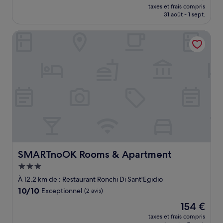
nouveau
Merveilleux,
taxes et frais compris
prix
31 août - 1 sept.
(304 avis)
est
de
SMARTnoOK Rooms & Apartment
103 €
SMARTnoOK Rooms & Apartment
SMARTnoOK Rooms & Apartment
Hébergement
3.0 étoiles
À 12,2 km de : Restaurant Ronchi Di Sant'Egidio
10.0
10/10
Exceptionnel
(2 avis)
sur
Le
154 €
10,
nouveau
Exceptionnel,
taxes et frais compris
prix