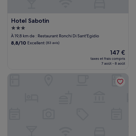
Hotel Sabotin
Hotel Sabotin
Hébergement
3.0 étoiles
À 19,8 km de : Restaurant Ronchi Di Sant'Egidio
8.8
8,8/10
Excellent
(83 avis)
sur
Le
147 €
10,
nouveau
Excellent,
taxes et frais compris
prix
7 août - 8 août
(83 avis)
est
de
Urban Homy Gorizia
147 €