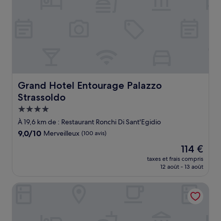
Grand Hotel Entourage Palazzo Strassoldo
Grand Hotel Entourage Palazzo
Strassoldo
Hébergement
4.0 étoiles
À 19,6 km de : Restaurant Ronchi Di Sant'Egidio
9.0
9,0/10
Merveilleux
(100 avis)
sur
Le
114 €
10,
nouveau
Merveilleux,
taxes et frais compris
prix
12 août - 13 août
(100 avis)
est
de
Clocchiatti
114 €