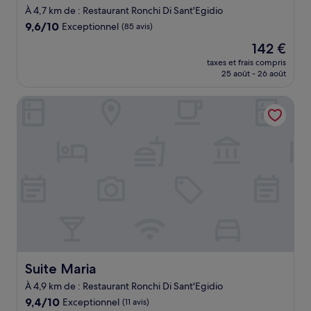
4.0 étoiles
À 4,7 km de : Restaurant Ronchi Di Sant'Egidio
9.6
9,6/10
Exceptionnel
(85 avis)
sur
Le
142 €
10,
nouveau
Exceptionnel,
taxes et frais compris
prix
25 août - 26 août
(85 avis)
est
de
Suite Maria
142 €
Suite Maria
Suite Maria
À 4,9 km de : Restaurant Ronchi Di Sant'Egidio
9.4
9,4/10
Exceptionnel
(11 avis)