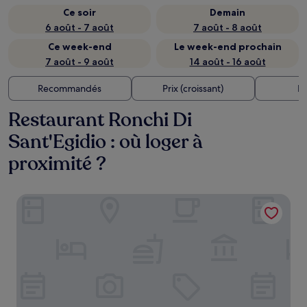
Ce soir
Demain
6 août - 7 août
7 août - 8 août
Ce week-end
Le week-end prochain
7 août - 9 août
14 août - 16 août
Recommandés
Prix (croissant)
Di
Restaurant Ronchi Di
Sant'Egidio : où loger à
proximité ?
1448 Antica Dimora Al Merlo Bianco