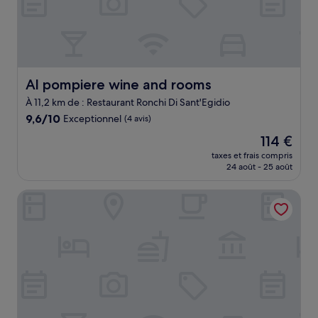
Al pompiere wine and rooms
Al pompiere wine and rooms
À 11,2 km de : Restaurant Ronchi Di Sant'Egidio
9.6
9,6/10
Exceptionnel
(4 avis)
sur
Le
114 €
10,
nouveau
Exceptionnel,
taxes et frais compris
prix
24 août - 25 août
(4 avis)
est
de
Hotel Sabotin
114 €