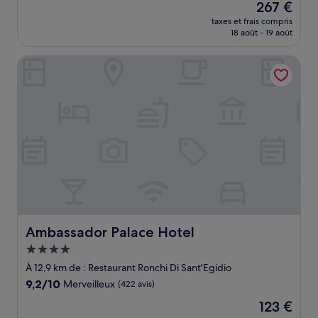
Le
267 €
10,
nouveau
Exceptionnel,
taxes et frais compris
prix
18 août - 19 août
(61 avis)
est
de
Ambassador Palace Hotel
267 €
Ambassador Palace Hotel
Ambassador Palace Hotel
Hébergement
4.0 étoiles
À 12,9 km de : Restaurant Ronchi Di Sant'Egidio
9.2
9,2/10
Merveilleux
(422 avis)
sur
Le
123 €
10,
nouveau