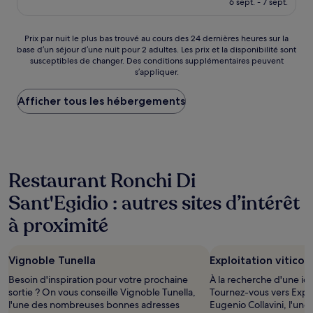
6 sept. - 7 sept.
(2 avis)
est
de
154 €
Prix
Prix par nuit le plus bas trouvé au cours des 24 dernières heures sur la
base d’un séjour d’une nuit pour 2 adultes. Les prix et la disponibilité sont
par
susceptibles de changer. Des conditions supplémentaires peuvent
nuit
s’appliquer.
le
plus
Afficher tous les hébergements
bas
trouvé
au
cours
des
24 dernières
Restaurant Ronchi Di
heures
sur
Sant'Egidio : autres sites d’intérêt
la
base
à proximité
d’un
séjour
d’une
Vignoble Tunella
Exploitation viticol
nuit
pour
Besoin d'inspiration pour votre prochaine
À la recherche d'une id
2 adultes.
sortie ? On vous conseille Vignoble Tunella,
Tournez-vous vers Exploi
Les
l'une des nombreuses bonnes adresses
Eugenio Collavini, l'un