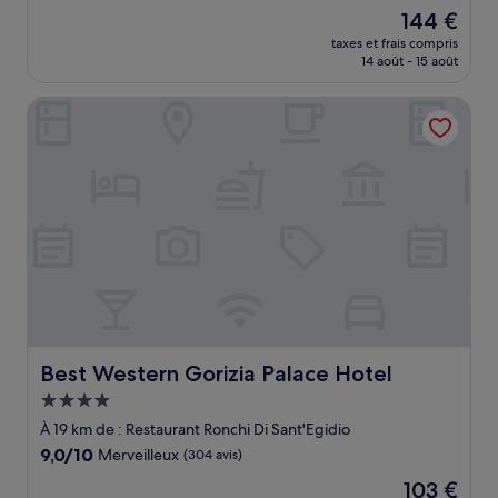
sur
Le
144 €
10,
nouveau
Exceptionnel,
taxes et frais compris
prix
14 août - 15 août
(11 avis)
est
de
Best Western Gorizia Palace Hotel
144 €
Best Western Gorizia Palace Hotel
Best Western Gorizia Palace Hotel
Hébergement
4.0 étoiles
À 19 km de : Restaurant Ronchi Di Sant'Egidio
9.0
9,0/10
Merveilleux
(304 avis)
sur
Le
103 €
10,