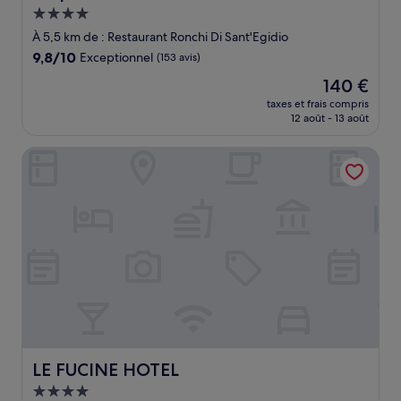
Hébergement
4.0 étoiles
À 5,5 km de : Restaurant Ronchi Di Sant'Egidio
9.8
9,8/10
Exceptionnel
(153 avis)
sur
Le
140 €
10,
nouveau
Exceptionnel,
taxes et frais compris
prix
12 août - 13 août
(153 avis)
est
de
LE FUCINE HOTEL
140 €
LE FUCINE HOTEL
LE FUCINE HOTEL
Hébergement