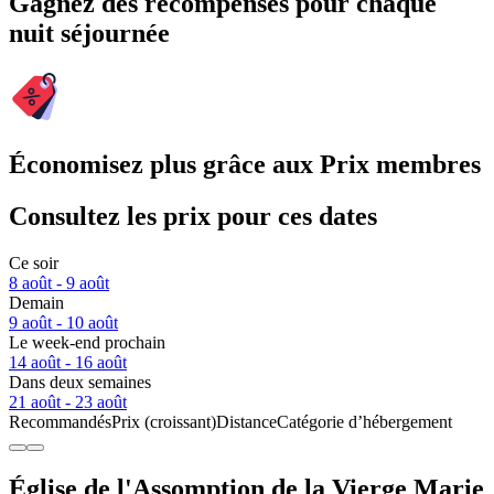
Gagnez des récompenses pour chaque
nuit séjournée
Économisez plus grâce aux Prix membres
Consultez les prix pour ces dates
Ce soir
8 août - 9 août
Demain
9 août - 10 août
Le week-end prochain
14 août - 16 août
Dans deux semaines
21 août - 23 août
Recommandés
Prix (croissant)
Distance
Catégorie d’hébergement
Église de l'Assomption de la Vierge Marie