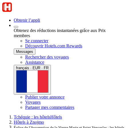
Obtenir l’appli
Obtenez des réductions instantanées grâce aux Prix
membres
Se connecter
Découvrir Hotels.com Rewards
Messages
Rechercher des voyages
Assistance
français · EUR · FR
Publier votre annonce
Voyages
Partager mes commentaires
Tchéquie : les hôtels
Hôtels
Hôtels à Znojmo
Église de l'Assomption de la Vierge Marie et Saint Venceslas : les hôtels