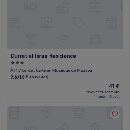
Durrat al Israa Residence
Durrat al Israa Residence
Hébergement
3.0 étoiles
À 14,7 km de : Carte en Mosaïque de Madaba
7.6
7,6/10
Bien
(98 avis)
sur
Le
41 €
10,
nouveau
Bien,
taxes et frais compris
prix
14 août - 15 août
(98 avis)
est
de
Dead Sea Spa Hotel
41 €