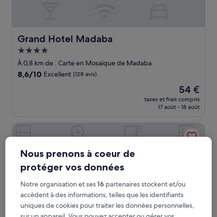
Grand Hotel Madaba
Grand Hotel Madaba
Hébergement
4.0 étoiles
À 0,8 km de : Carte en Mosaïque de Madaba
8.6
8,6/10
Excellent
(128 avis)
sur
Le
54 €
10,
nouveau
Excellent,
taxes et frais compris
prix
17 août - 18 août
(128 avis)
est
de
Mariam Hotel
54 €
Nous prenons à coeur de
protéger vos données
Notre organisation et ses
16
partenaires stockent et/ou
accèdent à des informations, telles que les identifiants
uniques de cookies pour traiter les données personnelles,
sur un appareil. Vous pouvez accepter ou gérer vos