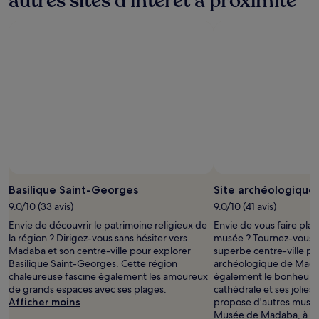
autres sites d’intérêt à proximité
Basilique Saint-Georges
Site archéologiqu
9.0/10 (33 avis)
9.0/10 (41 avis)
Envie de découvrir le patrimoine religieux de
Envie de vous faire plais
la région ? Dirigez-vous sans hésiter vers
musée ? Tournez-vous 
Madaba et son centre-ville pour explorer
superbe centre-ville pou
Basilique Saint-Georges. Cette région
archéologique de Madab
chaleureuse fascine également les amoureux
également le bonheur d
de grands espaces avec ses plages.
cathédrale et ses jolies
Afficher moins
propose d'autres musée
Musée de Madaba, à qu