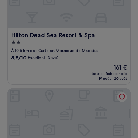
Hilton Dead Sea Resort & Spa
Hilton Dead Sea Resort & Spa
Hébergement
2.0 étoiles
À 19,5 km de : Carte en Mosaïque de Madaba
8.8
8,8/10
Excellent
(3 avis)
sur
Le
161 €
10,
nouveau
Excellent,
taxes et frais compris
prix
19 août - 20 août
(3 avis)
est
de
Opal Hotel Amman
161 €