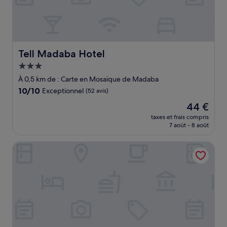
Tell Madaba Hotel
Tell Madaba Hotel
Hébergement
3.0 étoiles
À 0,5 km de : Carte en Mosaïque de Madaba
10.0
10/10
Exceptionnel
(52 avis)
sur
Le
44 €
10,
nouveau
Exceptionnel,
taxes et frais compris
prix
7 août - 8 août
(52 avis)
est
de
Grand Hotel Madaba
44 €