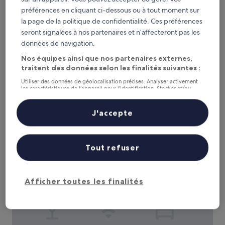
préférences en cliquant ci-dessous ou à tout moment sur
la page de la politique de confidentialité. Ces préférences
Mariam Hotel
Mariam Hotel
seront signalées à nos partenaires et n’affecteront pas les
Hébergement
données de navigation.
2.0 étoiles
À 0,7 km de : Carte en Mosaïque de Madaba
Nos équipes ainsi que nos partenaires externes,
8.4
8,4/10
Très bien
(197 avis)
traitent des données selon les finalités suivantes :
sur
Le
40 €
10,
Utiliser des données de géolocalisation précises. Analyser activement
nouveau
les caractéristiques de l’appareil pour l’identification. Stocker et/ou
Très
taxes et frais compris
prix
accéder à des informations sur un appareil. Publicités et contenu
6 sept. - 7 sept.
bien,
personnalisés, mesure de performance des publicités et du contenu,
est
(197 avis)
études d’audience et développement de services.
J'accepte
de
Saint John Hotel
Liste de nos partenaires (fournisseurs)
40 €
Tout refuser
Afficher toutes les finalités