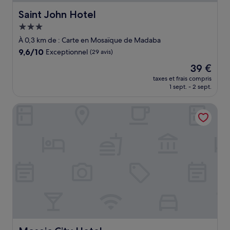
Saint John Hotel
Saint John Hotel
Hébergement
3.0 étoiles
À 0,3 km de : Carte en Mosaïque de Madaba
9.6
9,6/10
Exceptionnel
(29 avis)
sur
Le
39 €
10,
nouveau
Exceptionnel,
taxes et frais compris
prix
1 sept. - 2 sept.
(29 avis)
est
de
Mosaic City Hotel
39 €
Mosaic City Hotel