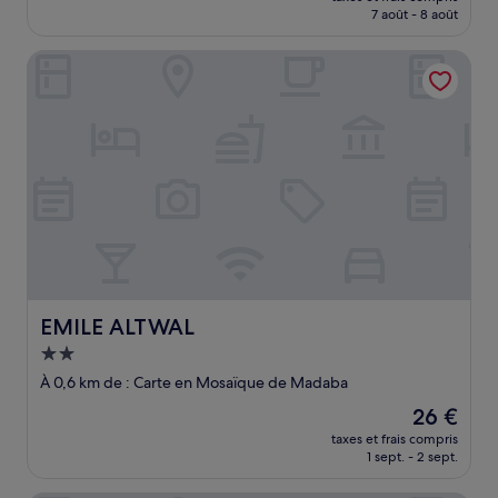
prix
7 août - 8 août
(2 avis)
est
de
EMILE ALTWAL
35 €
EMILE ALTWAL
EMILE ALTWAL
Hébergement
2.0 étoiles
À 0,6 km de : Carte en Mosaïque de Madaba
Le
26 €
nouveau
taxes et frais compris
prix
1 sept. - 2 sept.
est
de