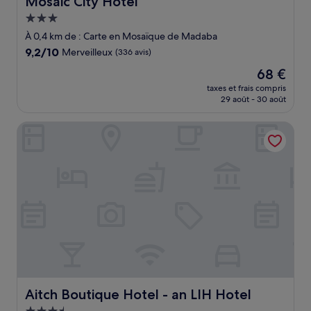
Mosaic City Hotel
Hébergement
3.0 étoiles
À 0,4 km de : Carte en Mosaïque de Madaba
9.2
9,2/10
Merveilleux
(336 avis)
sur
Le
68 €
10,
nouveau
Merveilleux,
taxes et frais compris
prix
29 août - 30 août
(336 avis)
est
de
Aitch Boutique Hotel - an LIH Hotel
68 €
Aitch Boutique Hotel - an LIH Hotel
Aitch Boutique Hotel - an LIH Hotel