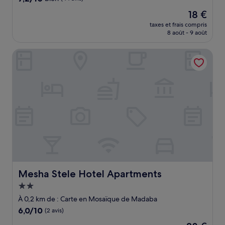
sur
Le
18 €
10,
nouveau
Bien,
taxes et frais compris
prix
8 août - 9 août
(44 avis)
est
de
Mesha Stele Hotel Apartments
18 €
Mesha Stele Hotel Apartments
Mesha Stele Hotel Apartments
Hébergement
2.0 étoiles
À 0,2 km de : Carte en Mosaïque de Madaba
6.0
6,0/10
(2 avis)
sur
Le