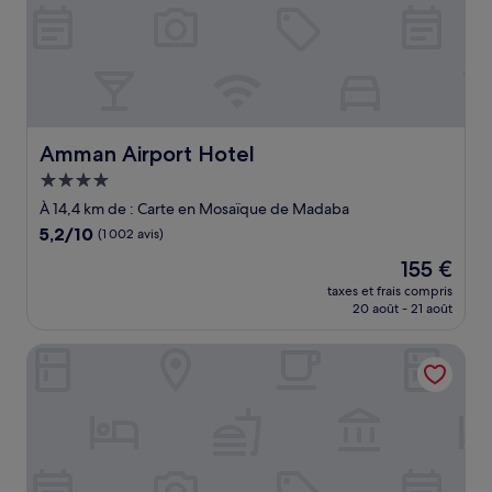
Amman Airport Hotel
Amman Airport Hotel
Hébergement
4.0 étoiles
À 14,4 km de : Carte en Mosaïque de Madaba
5.2
5,2/10
(1 002 avis)
sur
Le
155 €
10,
nouveau
(1 002 avis)
taxes et frais compris
prix
20 août - 21 août
est
de
Hilton Dead Sea Resort & Spa
155 €