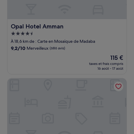
Opal Hotel Amman
Opal Hotel Amman
Hébergement
4.5 étoiles
À 18,6 km de : Carte en Mosaïque de Madaba
9.2
9,2/10
Merveilleux
(686 avis)
sur
Le
115 €
10,
nouveau
Merveilleux,
taxes et frais compris
prix
16 août - 17 août
(686 avis)
est
de
Thara Dead Sea
115 €