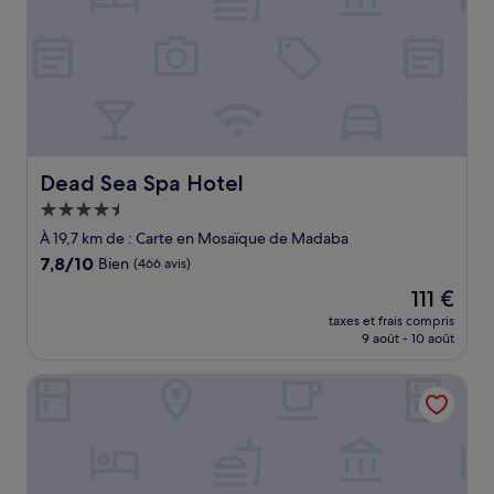
Dead Sea Spa Hotel
Dead Sea Spa Hotel
Hébergement
4.5 étoiles
À 19,7 km de : Carte en Mosaïque de Madaba
7.8
7,8/10
Bien
(466 avis)
sur
Le
111 €
10,
nouveau
Bien,
taxes et frais compris
prix
9 août - 10 août
(466 avis)
est
de
Amman Airport Hotel
111 €