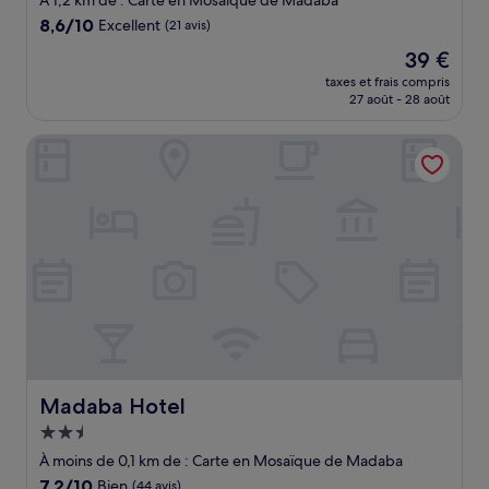
À 1,2 km de : Carte en Mosaïque de Madaba
8.6
8,6/10
Excellent
(21 avis)
sur
Le
39 €
10,
nouveau
Excellent,
taxes et frais compris
prix
27 août - 28 août
(21 avis)
est
de
Madaba Hotel
39 €
Madaba Hotel
Madaba Hotel
Hébergement
2.5 étoiles
À moins de 0,1 km de : Carte en Mosaïque de Madaba
7.2
7,2/10
Bien
(44 avis)