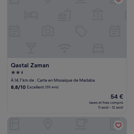
Qastal Zaman
Qastal Zaman
Hébergement
2.5 étoiles
À 14,7 km de : Carte en Mosaïque de Madaba
8.8
8,8/10
Excellent
(55 avis)
sur
Le
54 €
10,
nouveau
Excellent,
taxes et frais compris
prix
11 août - 12 août
(55 avis)
est
de
Durrat al Israa Residence
54 €