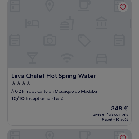
Lava Chalet Hot Spring Water
26 €
Lava Chalet Hot Spring Water
Lava Chalet Hot Spring Water
Hébergement
4.0 étoiles
À 0,2 km de : Carte en Mosaïque de Madaba
10.0
10/10
Exceptionnel
(1 avis)
sur
Le
348 €
10,
nouveau
Exceptionnel,
taxes et frais compris
prix
9 août - 10 août
(1 avis)
est
de
Qastal Zaman
348 €