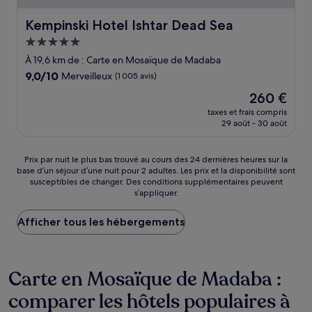
Kempinski Hotel Ishtar Dead Sea
Kempinski Hotel Ishtar Dead Sea
Hébergement
5.0 étoiles
À 19,6 km de : Carte en Mosaïque de Madaba
9.0
9,0/10
Merveilleux
(1 005 avis)
sur
Le
260 €
10,
nouveau
Merveilleux,
taxes et frais compris
prix
29 août - 30 août
(1 005 avis)
est
de
260 €
Prix
Prix par nuit le plus bas trouvé au cours des 24 dernières heures sur la
base d’un séjour d’une nuit pour 2 adultes. Les prix et la disponibilité sont
par
susceptibles de changer. Des conditions supplémentaires peuvent
nuit
s’appliquer.
le
plus
Afficher tous les hébergements
bas
trouvé
au
cours
Carte en Mosaïque de Madaba :
des
24 dernières
comparer les hôtels populaires à
heures
sur