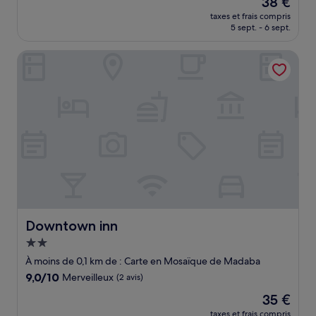
38 €
10,
nouveau
(2 avis)
taxes et frais compris
prix
5 sept. - 6 sept.
est
de
Downtown inn
38 €
Downtown inn
Downtown inn
Hébergement
2.0 étoiles
À moins de 0,1 km de : Carte en Mosaïque de Madaba
9.0
9,0/10
Merveilleux
(2 avis)
sur
Le
35 €
10,
nouveau
Merveilleux,
taxes et frais compris