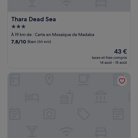
Thara Dead Sea
Thara Dead Sea
Hébergement
3.0 étoiles
À 19 km de : Carte en Mosaïque de Madaba
7.8
7,8/10
Bien
(66 avis)
sur
Le
43 €
10,
nouveau
Bien,
taxes et frais compris
prix
14 août - 15 août
(66 avis)
est
de
Kempinski Hotel Ishtar Dead Sea
43 €