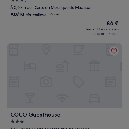
Hébergement
3.5 étoiles
À 0,6 km de : Carte en Mosaïque de Madaba
9.0
9,0/10
Merveilleux
(56 avis)
sur
Le
86 €
10,
nouveau
Merveilleux,
taxes et frais compris
prix
6 sept. - 7 sept.
(56 avis)
est
de
COCO Guesthouse
86 €
COCO Guesthouse
COCO Guesthouse
Hébergement
3.0 étoiles