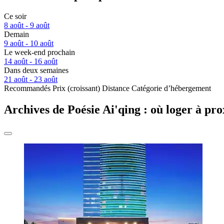
Ce soir
8 août - 9 août
Demain
9 août - 10 août
Le week-end prochain
14 août - 16 août
Dans deux semaines
21 août - 23 août
Recommandés
Prix (croissant)
Distance
Catégorie d’hébergement
Archives de Poésie Ai'qing : où loger à pro