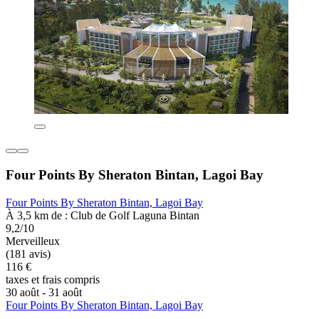
Four Points By Sheraton Bintan, Lagoi Bay
Four Points By Sheraton Bintan, Lagoi Bay
À 3,5 km de : Club de Golf Laguna Bintan
9,2/10
Merveilleux
(181 avis)
116 €
taxes et frais compris
30 août - 31 août
Four Points By Sheraton Bintan, Lagoi Bay