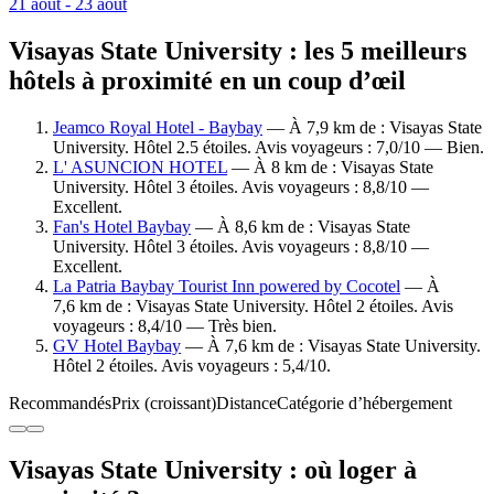
21 août - 23 août
Visayas State University : les 5 meilleurs
hôtels à proximité en un coup d’œil
Jeamco Royal Hotel - Baybay
— À 7,9 km de : Visayas State
University. Hôtel 2.5 étoiles. Avis voyageurs : 7,0/10 — Bien.
L' ASUNCION HOTEL
— À 8 km de : Visayas State
University. Hôtel 3 étoiles. Avis voyageurs : 8,8/10 —
Excellent.
Fan's Hotel Baybay
— À 8,6 km de : Visayas State
University. Hôtel 3 étoiles. Avis voyageurs : 8,8/10 —
Excellent.
La Patria Baybay Tourist Inn powered by Cocotel
— À
7,6 km de : Visayas State University. Hôtel 2 étoiles. Avis
voyageurs : 8,4/10 — Très bien.
GV Hotel Baybay
— À 7,6 km de : Visayas State University.
Hôtel 2 étoiles. Avis voyageurs : 5,4/10.
Recommandés
Prix (croissant)
Distance
Catégorie d’hébergement
Visayas State University : où loger à