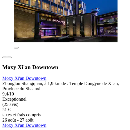
Moxy Xi'an Downtown
Moxy Xi'an Downtown
Zhonglou Shangquan, à 1,9 km de : Temple Dongyue de Xi'an,
Province du Shaanxi
9,4/10
Exceptionnel
(25 avis)
51 €
taxes et frais compris
26 août - 27 août
Moxy Xi'an Downtown