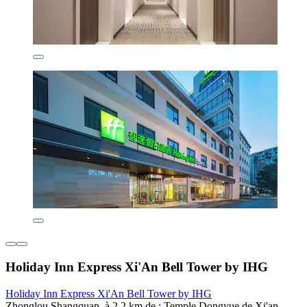
Holiday Inn Express Xi'An Bell Tower by IHG
Holiday Inn Express Xi'An Bell Tower by IHG
Zhonglou Shangquan, à 2,2 km de : Temple Dongyue de Xi'an,