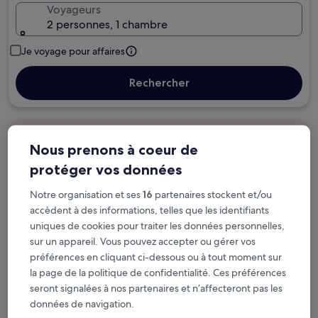
Voyageurs
2 personnes, 1 chambre
Je voyage pour affaires
Rechercher
Options d’annulation gratuite en cas de
Nous prenons à coeur de
changement de programme
protéger vos données
Gagnez des récompenses pour chaque
Notre organisation et ses
16
partenaires stockent et/ou
nuit séjournée
accèdent à des informations, telles que les identifiants
uniques de cookies pour traiter les données personnelles,
sur un appareil. Vous pouvez accepter ou gérer vos
Économisez plus grâce aux Prix membres
préférences en cliquant ci-dessous ou à tout moment sur
la page de la politique de confidentialité. Ces préférences
seront signalées à nos partenaires et n’affecteront pas les
Consultez les prix pour ces dates
données de navigation.