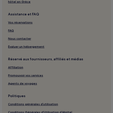
Parc Junshan : hôtels à proximité
hôtel en Grèce
Xian de Huarong : hôtels
Assistance et FAQ
District de Yunxi : hôtels
Vos réservations
District de Junshan : hôtels
FAQ
Xian de Xiangyin : hôtels
Nous contacter
Miluo : hôtels
Site du Lac Shejia : hôtels à proximité
Évaluer un hébergement
Réservé aux fournisseurs, affiliés et médias
Affiliation
Promouvoir vos services
Agents de voyages
Politiques
Conditions générales d’utilisation
Conditions Générales d’Utilisation d’Abritel