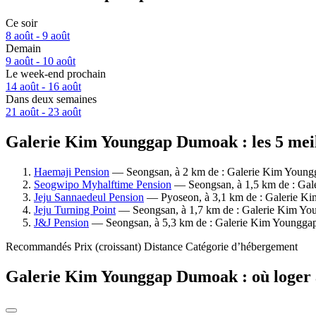
Ce soir
8 août - 9 août
Demain
9 août - 10 août
Le week-end prochain
14 août - 16 août
Dans deux semaines
21 août - 23 août
Galerie Kim Younggap Dumoak : les 5 meill
Haemaji Pension
— Seongsan, à 2 km de : Galerie Kim Youngga
Seogwipo Myhalftime Pension
— Seongsan, à 1,5 km de : Gale
Jeju Sannaedeul Pension
— Pyoseon, à 3,1 km de : Galerie Kim
Jeju Turning Point
— Seongsan, à 1,7 km de : Galerie Kim You
J&J Pension
— Seongsan, à 5,3 km de : Galerie Kim Younggap 
Recommandés
Prix (croissant)
Distance
Catégorie d’hébergement
Galerie Kim Younggap Dumoak : où loger 