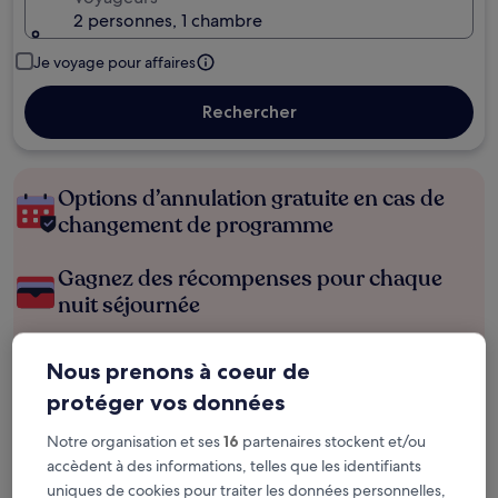
2 personnes, 1 chambre
Je voyage pour affaires
Rechercher
Options d’annulation gratuite en cas de
changement de programme
Gagnez des récompenses pour chaque
nuit séjournée
Économisez plus grâce aux Prix membres
Nous prenons à coeur de
protéger vos données
Notre organisation et ses
16
partenaires stockent et/ou
Consultez les prix pour ces dates
accèdent à des informations, telles que les identifiants
uniques de cookies pour traiter les données personnelles,