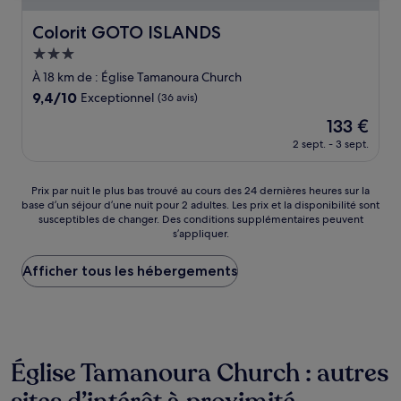
Colorit GOTO ISLANDS
Colorit GOTO ISLANDS
Hébergement
3.0 étoiles
À 18 km de : Église Tamanoura Church
9.4
9,4/10
Exceptionnel
(36 avis)
sur
Le
133 €
10,
nouveau
Exceptionnel,
2 sept. - 3 sept.
prix
(36 avis)
est
de
Prix
Prix par nuit le plus bas trouvé au cours des 24 dernières heures sur la
133 €
base d’un séjour d’une nuit pour 2 adultes. Les prix et la disponibilité sont
par
susceptibles de changer. Des conditions supplémentaires peuvent
nuit
s’appliquer.
le
plus
Afficher tous les hébergements
bas
trouvé
au
cours
des
24 dernières
Église Tamanoura Church : autres
heures
sur
la