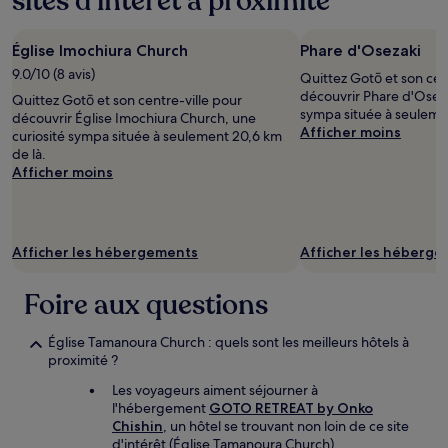
sites d’intérêt à proximité
base
d’un
Église Imochiura Church
Phare d'Osezaki
séjour
d’une
9.0/10 (8 avis)
Quittez Gotō et son cen
nuit
découvrir Phare d'Oseza
Quittez Gotō et son centre-ville pour
pour
sympa située à seuleme
découvrir Église Imochiura Church, une
2 adultes.
Afficher moins
curiosité sympa située à seulement 20,6 km
Les
de là.
prix
Afficher moins
et
la
disponibilité
sont
susceptibles
Afficher les hébergements
Afficher les héberg
de
changer.
Foire aux questions
Des
conditions
supplémentaires
Église Tamanoura Church : quels sont les meilleurs hôtels à
peuvent
proximité ?
s’appliquer.
Les voyageurs aiment séjourner à
l'hébergement
GOTO RETREAT by Onko
Chishin
, un hôtel se trouvant non loin de ce site
d'intérêt (Église Tamanoura Church).