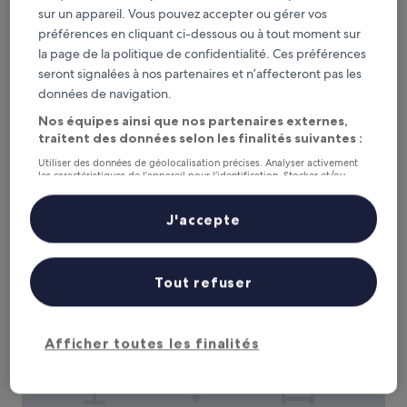
Ce soir
Demain
sur un appareil. Vous pouvez accepter ou gérer vos
6 août - 7 août
7 août - 8 août
préférences en cliquant ci-dessous ou à tout moment sur
Ce week-end
Le week-end prochain
la page de la politique de confidentialité. Ces préférences
7 août - 9 août
14 août - 16 août
seront signalées à nos partenaires et n’affecteront pas les
données de navigation.
Recommandés
Prix (croissant)
Di
Nos équipes ainsi que nos partenaires externes,
Église Tamanoura Church : où
traitent des données selon les finalités suivantes :
loger à proximité ?
Utiliser des données de géolocalisation précises. Analyser activement
les caractéristiques de l’appareil pour l’identification. Stocker et/ou
accéder à des informations sur un appareil. Publicités et contenu
personnalisés, mesure de performance des publicités et du contenu,
études d’audience et développement de services.
J'accepte
Colorit GOTO ISLANDS
Liste de nos partenaires (fournisseurs)
Tout refuser
Afficher toutes les finalités