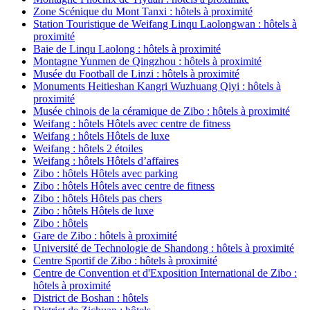
Zone Scénique du Mont Tanxi : hôtels à proximité
Station Touristique de Weifang Linqu Laolongwan : hôtels à
proximité
Baie de Linqu Laolong : hôtels à proximité
Montagne Yunmen de Qingzhou : hôtels à proximité
Musée du Football de Linzi : hôtels à proximité
Monuments Heitieshan Kangri Wuzhuang Qiyi : hôtels à
proximité
Musée chinois de la céramique de Zibo : hôtels à proximité
Weifang : hôtels Hôtels avec centre de fitness
Weifang : hôtels Hôtels de luxe
Weifang : hôtels 2 étoiles
Weifang : hôtels Hôtels d’affaires
Zibo : hôtels Hôtels avec parking
Zibo : hôtels Hôtels avec centre de fitness
Zibo : hôtels Hôtels pas chers
Zibo : hôtels Hôtels de luxe
Zibo : hôtels
Gare de Zibo : hôtels à proximité
Université de Technologie de Shandong : hôtels à proximité
Centre Sportif de Zibo : hôtels à proximité
Centre de Convention et d'Exposition International de Zibo :
hôtels à proximité
District de Boshan : hôtels