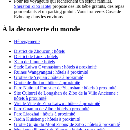
Pour les voyageurs qui recherchent un séjour familial,
Sheraton Zibo Hotel
propose des lits bébé gratuits, des repas
pour enfants et un parking gratuit. Vous trouverez Cascade
Ezhuang dans les environs.
À la découverte du monde
Hébergements
District de Zhoucun : hôtels
District de Linzi : hôtels
Xian de Linqu : hôtels
Stade Laiwu Gymnasium : hôtels à proximité
Ruines Wangyangtai : hôtels à proximité
Grottes de Yiyuan : hôtels à proximité
Grotte de Jiutian : hôtels à proximité
Parc National Forestier de Yuanshan : hôtels à proximité
Site Culturel de Longshan de Zibo de la Ville Ancienne :
hôtels à proximité
Vieille Ville de Zibo Laiwu : hôtels à proximité
Parc Guanhu de Zibo : hôtels à proximité
Parc Liaozhai : hôtels à proximité
Jardin Kuisheng : hôtels à proximité
Grotte Guigu du Mont Zitong de Zibo : hôtels à proximité
Montagne Phoenix de Yiyuan : hôtels à proximité