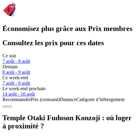
Économisez plus grâce aux Prix membres
Consultez les prix pour ces dates
Ce soir
7 août - 8 août
Demain
8 août - 9 août
Ce week-end
7 août - 9 août
Le week-end prochain
14 août - 16 août
Recommandés
Prix (croissant)
Distance
Catégorie d’hébergement
Temple Otaki Fudoson Konzoji : où loger
à proximité ?