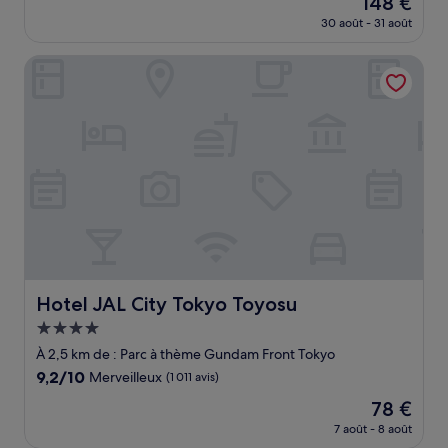
148 €
10,
nouveau
Exceptionnel,
30 août - 31 août
prix
(10 avis)
est
Hotel JAL City Tokyo Toyosu
de
148 €
Hotel JAL City Tokyo Toyosu
Hotel JAL City Tokyo Toyosu
Hébergement
4.0 étoiles
À 2,5 km de : Parc à thème Gundam Front Tokyo
9.2
9,2/10
Merveilleux
(1 011 avis)
sur
Le
78 €
10,
nouveau
Merveilleux,
7 août - 8 août
prix
(1 011 avis)