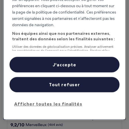
4.0 étoiles
À 1,7 km de : Parc à thème Gundam Front Tokyo
préférences en cliquant ci-dessous ou à tout moment sur
9.4
9,4/10
Exceptionnel
(360 avis)
la page de la politique de confidentialité. Ces préférences
sur
Le
103 €
10,
seront signalées à nos partenaires et n’affecteront pas les
nouveau
Exceptionnel,
17 août - 18 août
données de navigation.
prix
(360 avis)
est
Nos équipes ainsi que nos partenaires externes,
La Vista Tokyo Bay
de
traitent des données selon les finalités suivantes :
103 €
Utiliser des données de géolocalisation précises. Analyser activement
les caractéristiques de l’appareil pour l’identification. Stocker et/ou
accéder à des informations sur un appareil. Publicités et contenu
personnalisés, mesure de performance des publicités et du contenu,
études d’audience et développement de services.
J'accepte
Liste de nos partenaires (fournisseurs)
Tout refuser
La Vista Tokyo Bay
La Vista Tokyo Bay
Afficher toutes les finalités
Hébergement
4.0 étoiles
À 2,4 km de : Parc à thème Gundam Front Tokyo
9.2
9,2/10
Merveilleux
(464 avis)