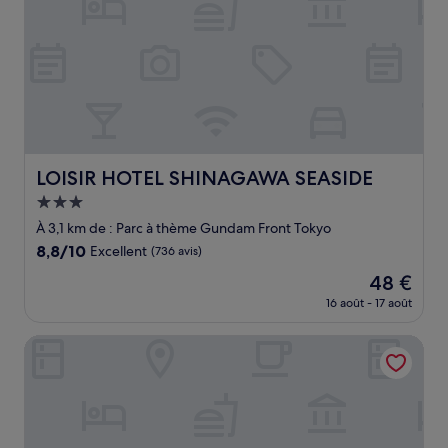
LOISIR HOTEL SHINAGAWA SEASIDE
LOISIR HOTEL SHINAGAWA SEASIDE
Hébergement
3.0 étoiles
À 3,1 km de : Parc à thème Gundam Front Tokyo
8.8
8,8/10
Excellent
(736 avis)
sur
Le
48 €
10,
nouveau
Excellent,
16 août - 17 août
prix
(736 avis)
est
Hilton Tokyo Odaiba
de
48 €