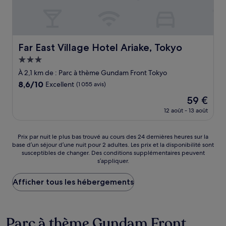
Far East Village Hotel Ariake, Tokyo
Far East Village Hotel Ariake, Tokyo
Hébergement
3.0 étoiles
À 2,1 km de : Parc à thème Gundam Front Tokyo
8.6
8,6/10
Excellent
(1 055 avis)
sur
Le
59 €
10,
nouveau
Excellent,
12 août - 13 août
prix
(1 055 avis)
est
de
Prix
Prix par nuit le plus bas trouvé au cours des 24 dernières heures sur la
59 €
base d’un séjour d’une nuit pour 2 adultes. Les prix et la disponibilité sont
par
susceptibles de changer. Des conditions supplémentaires peuvent
nuit
s’appliquer.
le
plus
Afficher tous les hébergements
bas
trouvé
au
cours
Parc à thème Gundam Front
des