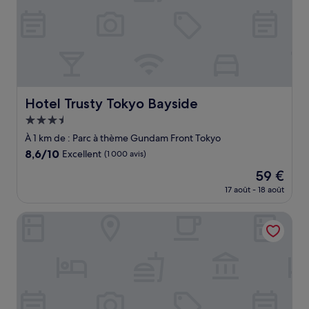
Hotel Trusty Tokyo Bayside
Hotel Trusty Tokyo Bayside
Hébergement
3.5 étoiles
À 1 km de : Parc à thème Gundam Front Tokyo
8.6
8,6/10
Excellent
(1 000 avis)
sur
Le
59 €
10,
nouveau
Excellent,
17 août - 18 août
prix
(1 000 avis)
est
Hearton Hotel Higashishinagawa
de
59 €