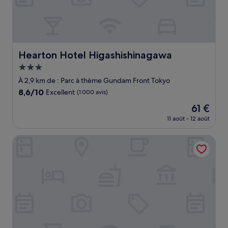
Hearton Hotel Higashishinagawa
Hearton Hotel Higashishinagawa
Hébergement
3.0 étoiles
À 2,9 km de : Parc à thème Gundam Front Tokyo
8.6
8,6/10
Excellent
(1 000 avis)
sur
Le
61 €
10,
nouveau
Excellent,
11 août - 12 août
prix
(1 000 avis)
est
Sotetsu Fresa Inn Tokyo Tamachi
de
61 €