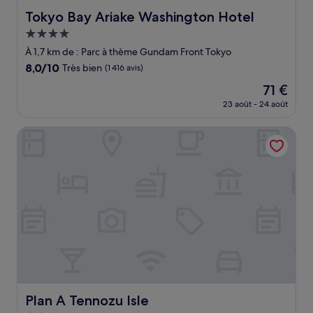
Tokyo Bay Ariake Washington Hotel
Tokyo Bay Ariake Washington Hotel
Hébergement
4.0 étoiles
À 1,7 km de : Parc à thème Gundam Front Tokyo
8.0
8,0/10
Très bien
(1 416 avis)
sur
Le
71 €
10,
nouveau
Très
23 août - 24 août
prix
bien,
est
(1 416 avis)
Plan A Tennozu Isle
de
71 €
Plan A Tennozu Isle
Plan A Tennozu Isle