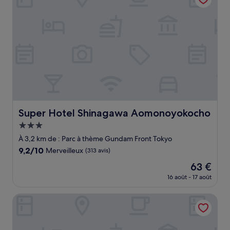
67 €
Super Hotel Shinagawa Aomonoyokocho
Super Hotel Shinagawa Aomonoyokocho
Hébergement
3.0 étoiles
À 3,2 km de : Parc à thème Gundam Front Tokyo
9.2
9,2/10
Merveilleux
(313 avis)
sur
Le
63 €
10,
nouveau
Merveilleux,
16 août - 17 août
prix
(313 avis)
est
LOISIR HOTEL SHINAGAWA SEASIDE
de
63 €