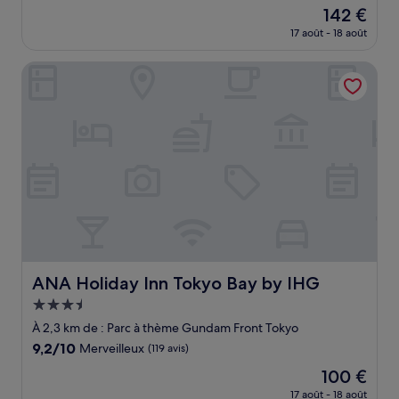
sur
Le
142 €
10,
nouveau
Merveilleux,
17 août - 18 août
prix
(464 avis)
est
ANA Holiday Inn Tokyo Bay by IHG
de
142 €
ANA Holiday Inn Tokyo Bay by IHG
ANA Holiday Inn Tokyo Bay by IHG
Hébergement
3.5 étoiles
À 2,3 km de : Parc à thème Gundam Front Tokyo
9.2
9,2/10
Merveilleux
(119 avis)
sur
Le
100 €
10,
nouveau
Merveilleux,
17 août - 18 août