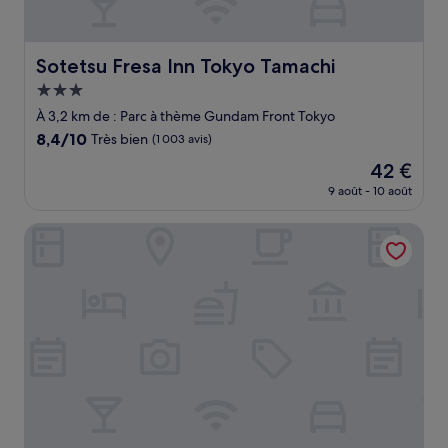
Sotetsu Fresa Inn Tokyo Tamachi
Sotetsu Fresa Inn Tokyo Tamachi
Hébergement
3.0 étoiles
À 3,2 km de : Parc à thème Gundam Front Tokyo
8.4
8,4/10
Très bien
(1 003 avis)
sur
Le
42 €
10,
nouveau
Très
9 août - 10 août
prix
bien,
est
(1 003 avis)
Tokyo Bay Ariake Washington Hotel
de
42 €