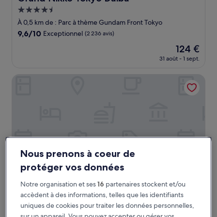
Hébergement
4.5 étoiles
À 0,5 km de : Parc à thème Gundam Front Tokyo
9.6
9,6/10
Exceptionnel
(2 236 avis)
sur
Le
124 €
10,
nouveau
Exceptionnel,
31 août - 1 sept.
prix
(2 236 avis)
est
DoubleTree by Hilton Tokyo Ariake
de
124 €
Nous prenons à coeur de
protéger vos données
Notre organisation et ses
16
partenaires stockent et/ou
DoubleTree by Hilton Tokyo Ariake
DoubleTree by Hilton Tokyo Ariake
accèdent à des informations, telles que les identifiants
uniques de cookies pour traiter les données personnelles,
Hébergement
sur un appareil. Vous pouvez accepter ou gérer vos