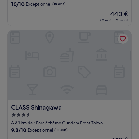
10.0
10/10
Exceptionnel
(18 avis)
sur
Le
440 €
10,
nouveau
Exceptionnel,
20 août - 21 août
prix
(18 avis)
est
CLASS Shinagawa
de
440 €
CLASS Shinagawa
CLASS Shinagawa
Hébergement
3.5 étoiles
À 3,1 km de : Parc à thème Gundam Front Tokyo
9.8
9,8/10
Exceptionnel
(10 avis)
sur
Le