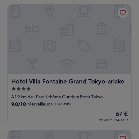
est
Hotel Villa Fontaine Grand Tokyo-ariake
de
78 €
Hotel Villa Fontaine Grand Tokyo-ariake
Hotel Villa Fontaine Grand Tokyo-ariake
Hébergement
4.0 étoiles
À 1,9 km de : Parc à thème Gundam Front Tokyo
9.0
9,0/10
Merveilleux
(3 003 avis)
sur
Le
67 €
10,
nouveau
Merveilleux,
23 août - 24 août
prix
(3 003 avis)
est
Super Hotel Shinagawa Aomonoyokocho
de