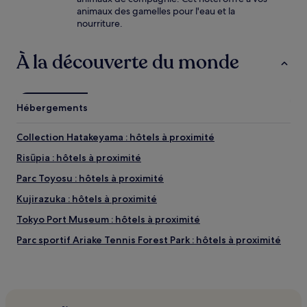
animaux des gamelles pour l'eau et la
nourriture.
À la découverte du monde
Hébergements
Collection Hatakeyama : hôtels à proximité
Risūpia : hôtels à proximité
Parc Toyosu : hôtels à proximité
Kujirazuka : hôtels à proximité
Tokyo Port Museum : hôtels à proximité
Parc sportif Ariake Tennis Forest Park : hôtels à proximité
Sanctuaire Namiyoke Inari-jinja : hôtels à proximité
Tokyo Sewarage Museum Rainbow : hôtels à proximité
Parc Kamezuka : hôtels à proximité