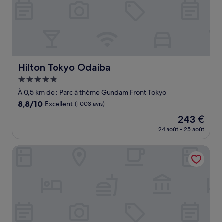
Hilton Tokyo Odaiba
Hilton Tokyo Odaiba
Hébergement
5.0 étoiles
À 0,5 km de : Parc à thème Gundam Front Tokyo
8.8
8,8/10
Excellent
(1 003 avis)
sur
Le
243 €
10,
nouveau
Excellent,
24 août - 25 août
prix
(1 003 avis)
est
Far East Village Hotel Ariake, Tokyo
de
243 €