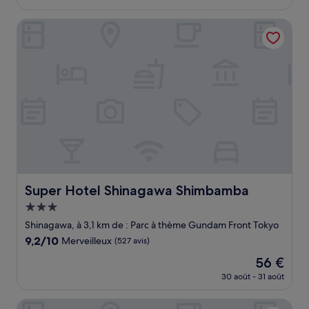
prix
(119 avis)
est
Super Hotel Shinagawa Shimbamba
de
100 €
Super Hotel Shinagawa Shimbamba
Super Hotel Shinagawa Shimbamba
Hébergement
3.0 étoiles
Shinagawa, à 3,1 km de : Parc à thème Gundam Front Tokyo
9.2
9,2/10
Merveilleux
(527 avis)
sur
Le
56 €
10,
nouveau
Merveilleux,
30 août - 31 août
prix
(527 avis)
est
Tokyo Toyosu Manyo Club