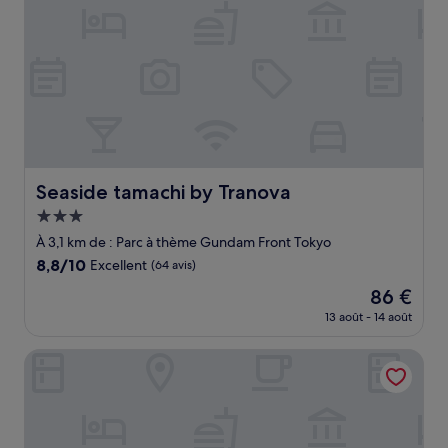
Seaside tamachi by Tranova
Seaside tamachi by Tranova
Hébergement
3.0 étoiles
À 3,1 km de : Parc à thème Gundam Front Tokyo
8.8
8,8/10
Excellent
(64 avis)
sur
Le
86 €
10,
nouveau
Excellent,
13 août - 14 août
prix
(64 avis)
est
Hotel Trusty Tokyo Bayside
de
86 €