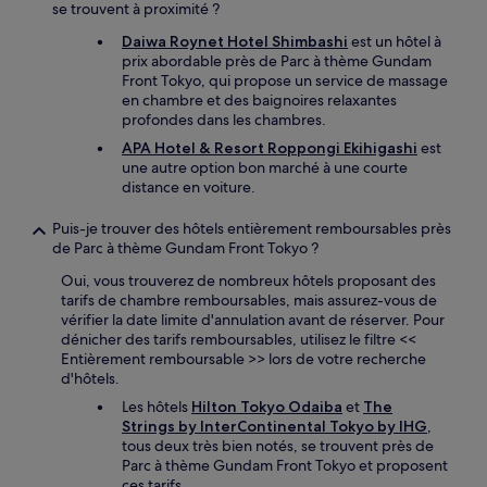
se trouvent à proximité ?
Daiwa Roynet Hotel Shimbashi
est un hôtel à
prix abordable près de Parc à thème Gundam
Front Tokyo, qui propose un service de massage
en chambre et des baignoires relaxantes
profondes dans les chambres.
APA Hotel & Resort Roppongi Ekihigashi
est
une autre option bon marché à une courte
distance en voiture.
Puis-je trouver des hôtels entièrement remboursables près
de Parc à thème Gundam Front Tokyo ?
Oui, vous trouverez de nombreux hôtels proposant des
tarifs de chambre remboursables, mais assurez-vous de
vérifier la date limite d'annulation avant de réserver. Pour
dénicher des tarifs remboursables, utilisez le filtre <<
Entièrement remboursable >> lors de votre recherche
d'hôtels.
Les hôtels
Hilton Tokyo Odaiba
et
The
Strings by InterContinental Tokyo by IHG
,
tous deux très bien notés, se trouvent près de
Parc à thème Gundam Front Tokyo et proposent
ces tarifs.