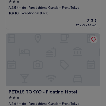
Hébergement
3.0 étoiles
À 2,5 km de : Parc à thème Gundam Front Tokyo
10.0
10/10
Exceptionnel
(1 avis)
sur
Le
213 €
10,
nouveau
Exceptionnel,
27 août - 28 août
prix
(1 avis)
est
PETALS TOKYO - Floating Hotel
de
213 €
PETALS TOKYO - Floating Hotel
PETALS TOKYO - Floating Hotel
Hébergement
3.0 étoiles
À 2,6 km de : Parc à thème Gundam Front Tokyo