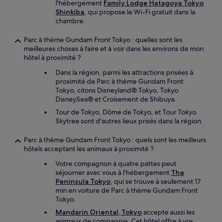
l'hébergement
Family Lodge Hatagoya Tokyo
Shinkiba
, qui propose le Wi-Fi gratuit dans la
chambre.
Parc à thème Gundam Front Tokyo : quelles sont les
meilleures choses à faire et à voir dans les environs de mon
hôtel à proximité ?
Dans la région, parmi les attractions prisées à
proximité de Parc à thème Gundam Front
Tokyo, citons Disneyland® Tokyo, Tokyo
DisneySea® et Croisement de Shibuya.
Tour de Tokyo, Dôme de Tokyo, et Tour Tokyo
Skytree sont d'autres lieux prisés dans la région.
Parc à thème Gundam Front Tokyo : quels sont les meilleurs
hôtels acceptant les animaux à proximité ?
Votre compagnon à quatre pattes peut
séjourner avec vous à l'hébergement
The
Peninsula Tokyo
, qui se trouve à seulement 17
min en voiture de Parc à thème Gundam Front
Tokyo.
Mandarin Oriental, Tokyo
accepte aussi les
animaux de compagnie. Cet hôtel offre à vos