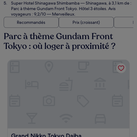
Super Hotel Shinagawa Shimbamba
— Shinagawa, à 3,1 km de :
Parc à thème Gundam Front Tokyo. Hôtel 3 étoiles. Avis
voyageurs : 9,2/10 — Merveilleux.
Recommandés
Prix (croissant)
Di
Parc à thème Gundam Front
Tokyo : où loger à proximité ?
Grand Nikko Tokyo Daiba
Grand Nikko Tokyo Daiba
Grand Nikko Tokyo Daiba