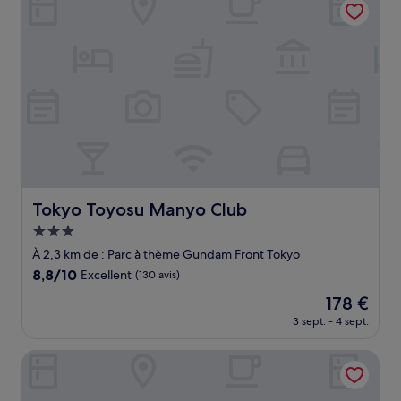
de
56 €
Tokyo Toyosu Manyo Club
Tokyo Toyosu Manyo Club
Hébergement
3.0 étoiles
À 2,3 km de : Parc à thème Gundam Front Tokyo
8.8
8,8/10
Excellent
(130 avis)
sur
Le
178 €
10,
nouveau
Excellent,
3 sept. - 4 sept.
prix
(130 avis)
est
Seaside tamachi by Tranova
de
178 €