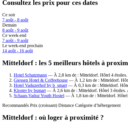
Consultez les prix pour ces dates
Ce soir
7 août - 8 août
Demain
8 août - 9 août
Ce week-end
7 août - 9 août
Le week-end prochain
14 août - 16 août
Mitteldorf : les 5 meilleurs hôtels à proxi
Hotel Schatzmann
— À 2,8 km de : Mitteldorf. Hôtel 4 étoiles
Giessen Hotel & Coffeehouse
— À 1,2 km de : Mitteldorf. Hôte
Hotel Vaduzerhof by b_smart
— À 0,3 km de : Mitteldorf. Hôtel
Kloster by bsmart
— À 2,6 km de : Mitteldorf. Hôtel 3 étoiles.
Schaan-Vaduz Youth Hostel
— À 1,8 km de : Mitteldorf. Hôtel 
Recommandés
Prix (croissant)
Distance
Catégorie d’hébergement
Mitteldorf : où loger à proximité ?