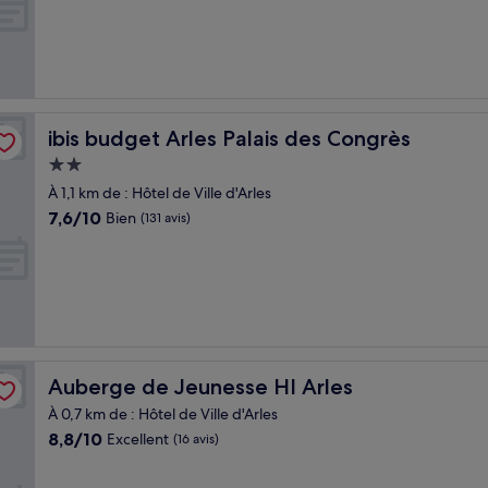
10,
Bien,
(253 avis)
ibis budget Arles Palais des Congrès
ibis budget Arles Palais des Congrès
Hébergement
2.0 étoiles
À 1,1 km de : Hôtel de Ville d'Arles
7.6
7,6/10
Bien
(131 avis)
sur
10,
Bien,
(131 avis)
Auberge de Jeunesse HI Arles
Auberge de Jeunesse HI Arles
À 0,7 km de : Hôtel de Ville d'Arles
8.8
8,8/10
Excellent
(16 avis)
sur
10,