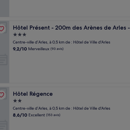
(403 avis)
core Mieux
Hôtel Présent - 200m des Arènes de Arles - Encore Mi
Hôtel Présent - 200m des Arènes de Arles 
Hébergement
3.0 étoiles
Centre-ville d’Arles, à 0,5 km de : Hôtel de Ville d'Arles
9.2
9,2/10
Merveilleux
(93 avis)
sur
10,
Merveilleux,
(93 avis)
Hôtel Régence
Hôtel Régence
Hébergement
2.0 étoiles
Centre-ville d’Arles, à 0,5 km de : Hôtel de Ville d'Arles
8.6
8,6/10
Excellent
(153 avis)
sur
10,