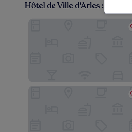
Hôtel de Ville d'Arles : où log
Hôtel de l'Amphithéâtre
La Maison Volver