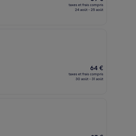
nouveau
taxes et frais compris
prix
24 août - 25 août
est
de
89 €
Le
64 €
nouveau
taxes et frais compris
prix
30 août - 31 août
est
de
64 €