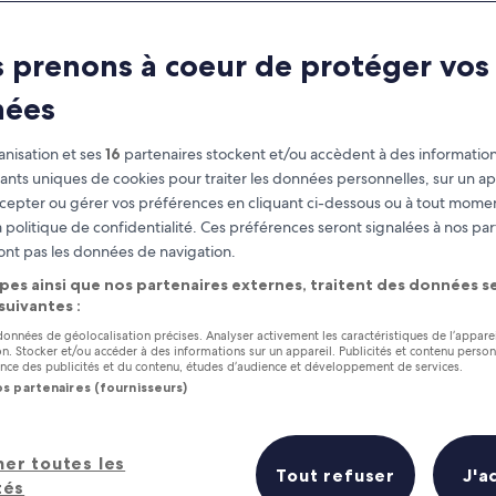
 prenons à coeur de protéger vos
nées
nisation et ses
16
partenaires stockent et/ou accèdent à des information
fiants uniques de cookies pour traiter les données personnelles, sur un ap
cepter ou gérer vos préférences en cliquant ci-dessous ou à tout momen
 politique de confidentialité. Ces préférences seront signalées à nos par
as
Gagnez des récompenses pour
ont pas les données de navigation.
chaque nuit séjournée
pes ainsi que nos partenaires externes, traitent des données se
 suivantes :
 données de géolocalisation précises. Analyser activement les caractéristiques de l’appare
tion. Stocker et/ou accéder à des informations sur un appareil. Publicités et contenu perso
ce des publicités et du contenu, études d’audience et développement de services.
os partenaires (fournisseurs)
Demain
Ce week-end
7 août - 8 août
7 août - 9 août
her toutes les
Prix (croissant)
Distance
Tout refuser
J'a
tés