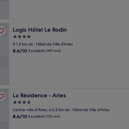
Excellent,
(153 avis)
Logis Hôtel Le Rodin
Logis Hôtel Le Rodin
Hébergement
4.0 étoiles
À 1,6 km de : Hôtel de Ville d'Arles
8.6
8,6/10
Excellent
(489 avis)
sur
10,
Excellent,
(489 avis)
La Résidence - Arles
La Résidence - Arles
Hébergement
4.0 étoiles
Centre-ville d’Arles, à 0,3 km de : Hôtel de Ville d'Arles
8.6
8,6/10
Excellent
(130 avis)
sur
10,