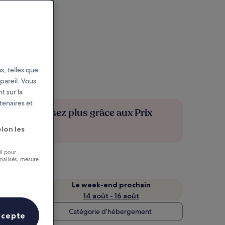
s, telles que
pareil. Vous
t sur la
tenaires et
Économisez plus grâce aux Prix
membres
lon les
il pour
nnalisés, mesure
Le week-end prochain
14 août - 16 août
Catégorie d’hébergement
ccepte