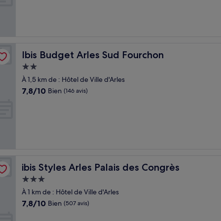
Excellent,
(130 avis)
Ibis Budget Arles Sud Fourchon
Ibis Budget Arles Sud Fourchon
Hébergement
2.0 étoiles
À 1,5 km de : Hôtel de Ville d'Arles
7.8
7,8/10
Bien
(146 avis)
sur
10,
Bien,
(146 avis)
ibis Styles Arles Palais des Congrès
ibis Styles Arles Palais des Congrès
Hébergement
3.0 étoiles
À 1 km de : Hôtel de Ville d'Arles
7.8
7,8/10
Bien
(507 avis)
sur
10,