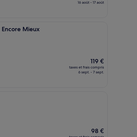
prix
16 août - 17 août
est
de
115 €
eux
- Encore Mieux
Le
119 €
nouveau
taxes et frais compris
prix
6 sept. - 7 sept.
est
de
119 €
Le
98 €
nouveau