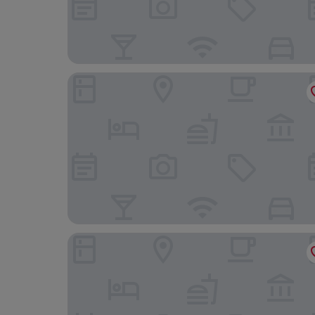
ibis budget Arles Palais des Congrès
Auberge de Jeunesse HI Arles