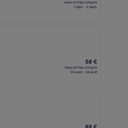
nouveau
taxes et frais compris
prix
1 sept. - 2 sept.
est
de
104 €
Le
58 €
nouveau
taxes et frais compris
prix
23 août - 24 août
est
de
58 €
Le
89 €