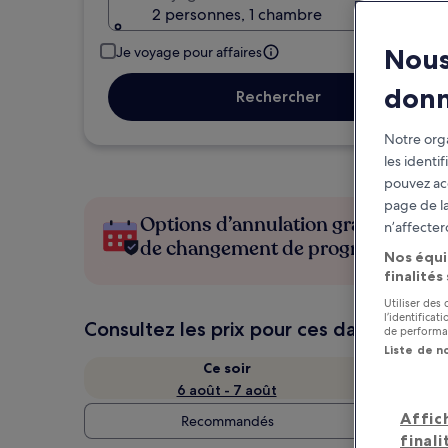
2 personnes, 1 chambre
Nous
Je voyage pour affaires
don
Rechercher
Notre orga
les identi
pouvez ac
page de la
Options d’annulation gratuite en c
n’affecter
de changement de programme
Nos équi
finalités
Utiliser des
l’identifica
Consultez les prix pour ces dates
de performan
Liste de n
Ce soir
6 août - 7 août
Affic
Recommandés
finali