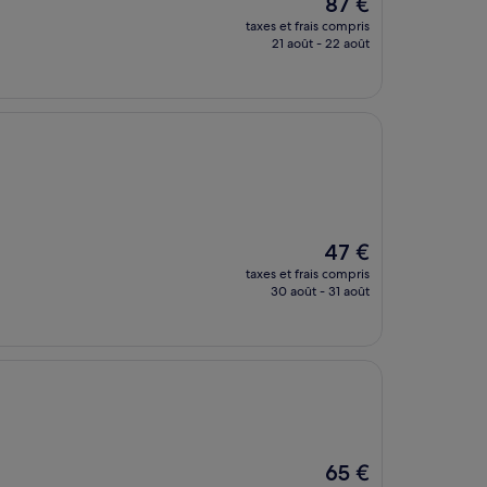
Le
87 €
nouveau
taxes et frais compris
prix
21 août - 22 août
est
de
87 €
Le
47 €
nouveau
taxes et frais compris
prix
30 août - 31 août
est
de
47 €
Le
65 €