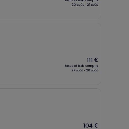
taxes et frais compris
prix
20 août - 21 août
est
de
98 €
Le
111 €
nouveau
taxes et frais compris
prix
27 août - 28 août
est
de
111 €
Le
104 €