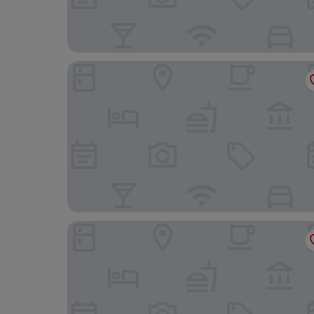
Ibis Budget Arles Sud Fourchon
ibis Styles Arles Palais des Congrès