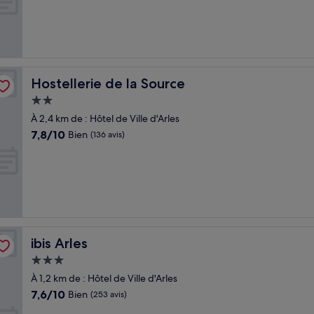
Bien,
(507 avis)
Hostellerie de la Source
Hostellerie de la Source
Hébergement
2.0 étoiles
À 2,4 km de : Hôtel de Ville d'Arles
7.8
7,8/10
Bien
(136 avis)
sur
10,
Bien,
(136 avis)
ibis Arles
ibis Arles
Hébergement
3.0 étoiles
À 1,2 km de : Hôtel de Ville d'Arles
7.6
7,6/10
Bien
(253 avis)
sur