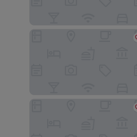
Hostellerie de la Source
ibis Arles