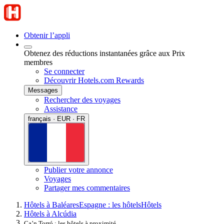
Obtenir l’appli
Obtenez des réductions instantanées grâce aux Prix
membres
Se connecter
Découvrir Hotels.com Rewards
Messages
Rechercher des voyages
Assistance
français · EUR · FR
Publier votre annonce
Voyages
Partager mes commentaires
Hôtels à Baléares
Espagne : les hôtels
Hôtels
Hôtels à Alcúdia
Ca’n Torró : les hôtels à proximité