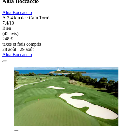
Alua Boccaccio
Alua Boccaccio
À 2,4 km de : Ca’n Torró
7,4/10
Bien
(45 avis)
248 €
taxes et frais compris
28 août - 29 août
Alua Boccaccio