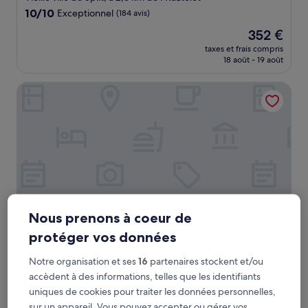
10.0
10/10
Exceptionnel
(184 avis)
sur
Le
352 €
10,
nouveau
Exceptionnel,
taxes et frais compris
prix
18 août - 19 août
(184 avis)
est
de
Residence Stine
352 €
Nous prenons à coeur de
protéger vos données
Residence Stine
Residence Stine
Notre organisation et ses
16
partenaires stockent et/ou
Hébergement
accèdent à des informations, telles que les identifiants
4.0 étoiles
Varoš, à 1,9 km de : Kaštelet
uniques de cookies pour traiter les données personnelles,
9.8
9,8/10
Exceptionnel
(101 avis)
sur un appareil. Vous pouvez accepter ou gérer vos