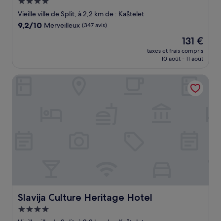
Hébergement
4.0 étoiles
Vieille ville de Split, à 2,2 km de : Kaštelet
9.2
9,2/10
Merveilleux
(347 avis)
sur
Le
131 €
10,
nouveau
Merveilleux,
taxes et frais compris
prix
10 août - 11 août
(347 avis)
est
de
Slavija Culture Heritage Hotel
131 €
Slavija Culture Heritage Hotel
Slavija Culture Heritage Hotel
Hébergement
4.0 étoiles