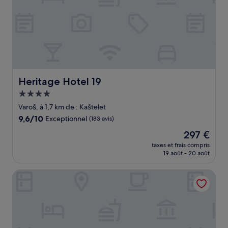
Heritage Hotel 19
Heritage Hotel 19
Hébergement
4.0 étoiles
Varoš, à 1,7 km de : Kaštelet
9.6
9,6/10
Exceptionnel
(183 avis)
sur
Le
297 €
10,
nouveau
Exceptionnel,
taxes et frais compris
prix
19 août - 20 août
(183 avis)
est
de
Prima Luxury Rooms
297 €