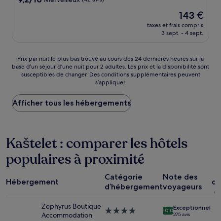
sur
Le
143 €
10,
nouveau
Merveilleux,
taxes et frais compris
prix
3 sept. - 4 sept.
(42 avis)
est
de
143 €
Prix
Prix par nuit le plus bas trouvé au cours des 24 dernières heures sur la
base d’un séjour d’une nuit pour 2 adultes. Les prix et la disponibilité sont
par
susceptibles de changer. Des conditions supplémentaires peuvent
nuit
s’appliquer.
le
plus
Afficher tous les hébergements
bas
trouvé
au
cours
Kaštelet : comparer les hôtels
des
24 dernières
populaires à proximité
heures
sur
la
Catégorie
Note des
Hébergement
dé
base
d’hébergement
voyageurs
c
d’un
séjour
Zephyrus Boutique
Exceptionnel
d’une
Hébergement
10.0
Accommodation
275 avis
nuit
4.0 étoiles