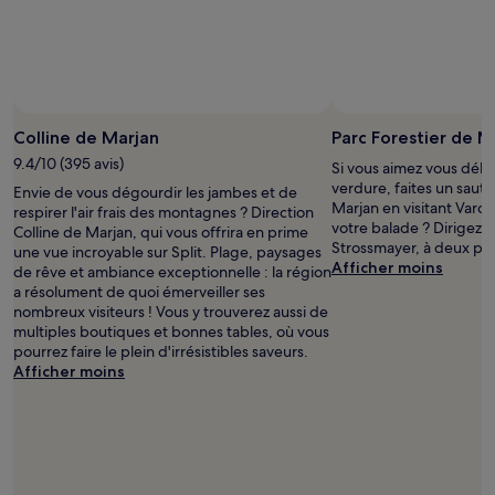
Photo prise par AC Millorrison
Photo
libre
Colline de Marjan
Parc Forestier de M
de
9.4/10 (395 avis)
Si vous aimez vous déla
droits
verdure, faites un saut 
Envie de vous dégourdir les jambes et de
prise
Marjan en visitant Varo
respirer l'air frais des montagnes ? Direction
par
votre balade ? Dirigez-
Colline de Marjan, qui vous offrira en prime
AC
Strossmayer, à deux pas
une vue incroyable sur Split. Plage, paysages
Millorrison
Afficher moins
de rêve et ambiance exceptionnelle : la région
a résolument de quoi émerveiller ses
nombreux visiteurs ! Vous y trouverez aussi de
multiples boutiques et bonnes tables, où vous
pourrez faire le plein d'irrésistibles saveurs.
Afficher moins