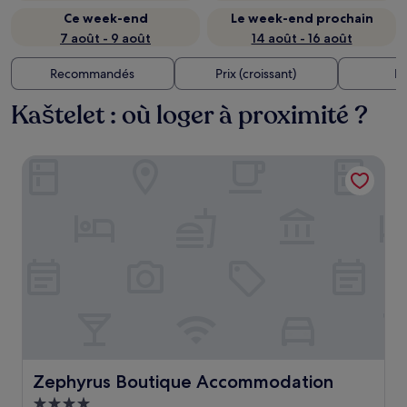
Ce week-end
Le week-end prochain
7 août - 9 août
14 août - 16 août
Recommandés
Prix (croissant)
Di
Kaštelet : où loger à proximité ?
Zephyrus Boutique Accommodation
Zephyrus Boutique Accommodation
Zephyrus Boutique Accommodation
Hébergement