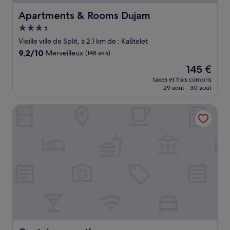
Apartments & Rooms Dujam
Apartments & Rooms Dujam
Hébergement
3.5 étoiles
Vieille ville de Split, à 2,1 km de : Kaštelet
9.2
9,2/10
Merveilleux
(148 avis)
sur
Le
145 €
10,
nouveau
Merveilleux,
taxes et frais compris
prix
29 août - 30 août
(148 avis)
est
de
Captains guesthouse
145 €