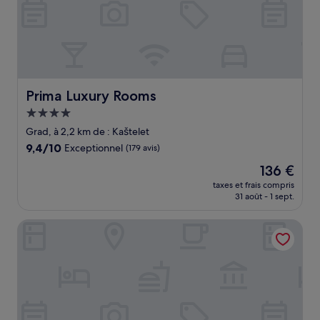
Prima Luxury Rooms
Prima Luxury Rooms
Hébergement
4.0 étoiles
Grad, à 2,2 km de : Kaštelet
9.4
9,4/10
Exceptionnel
(179 avis)
sur
Le
136 €
10,
nouveau
Exceptionnel,
taxes et frais compris
prix
31 août - 1 sept.
(179 avis)
est
de
Guesthouse Villa Scalaria
136 €