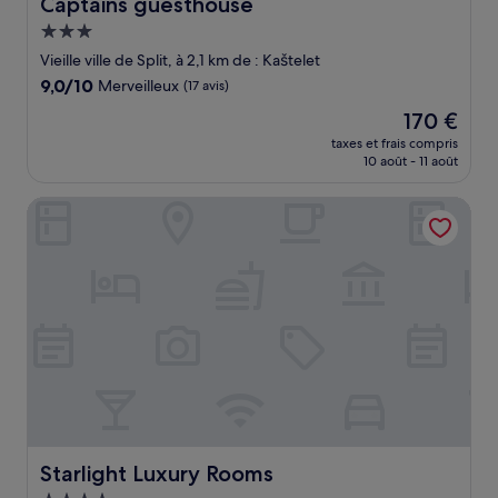
Captains guesthouse
Captains guesthouse
Hébergement
3.0 étoiles
Vieille ville de Split, à 2,1 km de : Kaštelet
9.0
9,0/10
Merveilleux
(17 avis)
sur
Le
170 €
10,
nouveau
Merveilleux,
taxes et frais compris
prix
10 août - 11 août
(17 avis)
est
de
Starlight Luxury Rooms
170 €
Starlight Luxury Rooms
Starlight Luxury Rooms