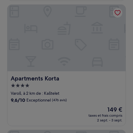
de
Apartments Korta
366 €
Apartments Korta
Apartments Korta
Hébergement
4.0 étoiles
Varoš, à 2 km de : Kaštelet
9.6
9,6/10
Exceptionnel
(476 avis)
sur
Le
149 €
10,
nouveau
Exceptionnel,
taxes et frais compris
prix
2 sept. - 3 sept.
(476 avis)
est
de
Pylon Rooms