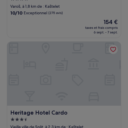
4.0 étoiles
Varoš, à 1,8 km de : Kaštelet
10.0
10/10
Exceptionnel
(275 avis)
sur
Le
154 €
10,
nouveau
Exceptionnel,
taxes et frais compris
prix
6 sept. - 7 sept.
(275 avis)
est
de
Heritage Hotel Cardo
154 €
Heritage Hotel Cardo
Heritage Hotel Cardo
Hébergement
3.5 étoiles
Vieille ville de Split, à 2,3 km de : Kaštelet