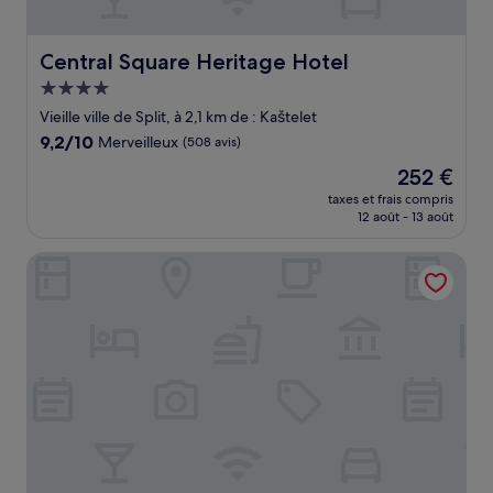
Central Square Heritage Hotel
Central Square Heritage Hotel
Hébergement
4.0 étoiles
Vieille ville de Split, à 2,1 km de : Kaštelet
9.2
9,2/10
Merveilleux
(508 avis)
sur
Le
252 €
10,
nouveau
Merveilleux,
taxes et frais compris
prix
12 août - 13 août
(508 avis)
est
de
Apartments & Rooms Dujam
252 €