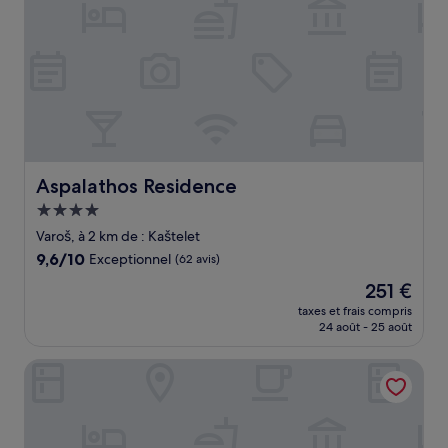
Aspalathos Residence
Aspalathos Residence
Hébergement
4.0 étoiles
Varoš, à 2 km de : Kaštelet
9.6
9,6/10
Exceptionnel
(62 avis)
sur
Le
251 €
10,
nouveau
Exceptionnel,
taxes et frais compris
prix
24 août - 25 août
(62 avis)
est
de
Heritage Hotel 19
251 €