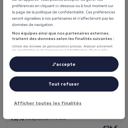
sur
préférences en cliquant ci-dessous ou à tout moment sur
Le
158 €
10,
nouveau
la page de la politique de confidentialité. Ces préférences
Exceptionnel,
taxes et frais compris
prix
20 août - 21 août
(101 avis)
seront signalées à nos partenaires et n’affecteront pas les
est
données de navigation.
de
Cornaro Hotel
158 €
Nos équipes ainsi que nos partenaires externes,
traitent des données selon les finalités suivantes :
Utiliser des données de géolocalisation précises. Analyser activement
les caractéristiques de l’appareil pour l’identification. Stocker et/ou
accéder à des informations sur un appareil. Publicités et contenu
personnalisés, mesure de performance des publicités et du contenu,
études d’audience et développement de services.
J'accepte
Liste de nos partenaires (fournisseurs)
Tout refuser
Cornaro Hotel
Cornaro Hotel
Afficher toutes les finalités
Hébergement
5.0 étoiles
Vieille ville de Split, à 2,2 km de : Kaštelet
9.8
9,8/10
Exceptionnel
(1 012 avis)
sur
Le
426 €