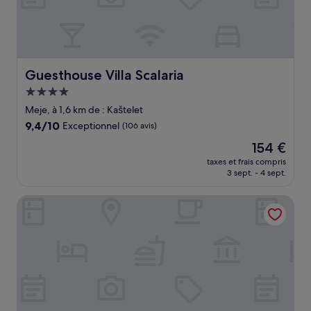
Guesthouse Villa Scalaria
Guesthouse Villa Scalaria
Hébergement
4.0 étoiles
Meje, à 1,6 km de : Kaštelet
9.4
9,4/10
Exceptionnel
(106 avis)
sur
Le
154 €
10,
nouveau
Exceptionnel,
taxes et frais compris
prix
3 sept. - 4 sept.
(106 avis)
est
de
Hotel Marmont Heritage
154 €