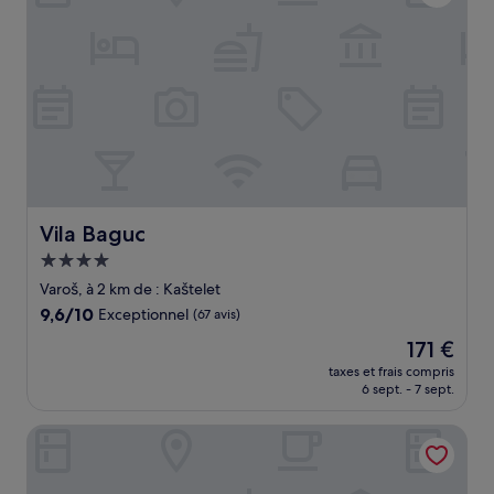
Vila Baguc
Vila Baguc
Hébergement
4.0 étoiles
Varoš, à 2 km de : Kaštelet
9.6
9,6/10
Exceptionnel
(67 avis)
sur
Le
171 €
10,
nouveau
Exceptionnel,
taxes et frais compris
prix
6 sept. - 7 sept.
(67 avis)
est
de
Aspalathos Residence
171 €