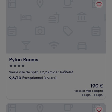
149 €
Pylon Rooms
Pylon Rooms
Hébergement
4.0 étoiles
Vieille ville de Split, à 2,2 km de : Kaštelet
9.6
9,6/10
Exceptionnel
(373 avis)
sur
Le
190 €
10,
nouveau
Exceptionnel,
taxes et frais compris
prix
5 sept. - 6 sept.
(373 avis)
est
de
Vila Baguc
190 €