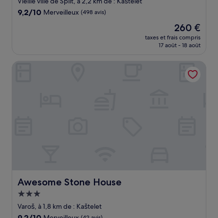
Vieille ville de Split, à 2,2 km de : Kaštelet
9.2
9,2/10
Merveilleux
(498 avis)
sur
Le
260 €
10,
nouveau
Merveilleux,
taxes et frais compris
prix
17 août - 18 août
(498 avis)
est
de
Awesome Stone House
260 €
Awesome Stone House
Awesome Stone House
Hébergement
3.0 étoiles
Varoš, à 1,8 km de : Kaštelet
9.2
9,2/10
Merveilleux
(42 avis)