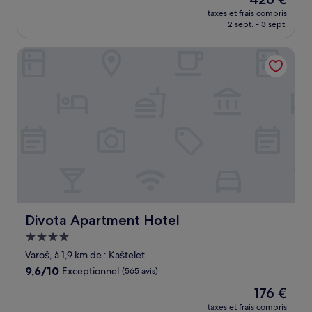
10,
nouveau
Exceptionnel,
taxes et frais compris
prix
2 sept. - 3 sept.
(1 012 avis)
est
de
Divota Apartment Hotel
426 €
Divota Apartment Hotel
Divota Apartment Hotel
Hébergement
4.0 étoiles
Varoš, à 1,9 km de : Kaštelet
9.6
9,6/10
Exceptionnel
(565 avis)
sur
Le
176 €
10,
nouveau
Exceptionnel,
taxes et frais compris