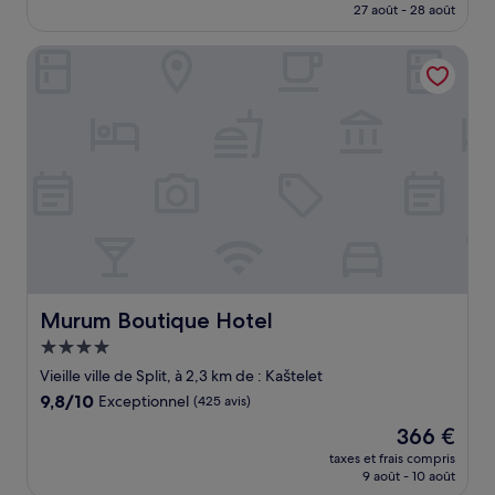
prix
27 août - 28 août
(565 avis)
est
de
Murum Boutique Hotel
176 €
Murum Boutique Hotel
Murum Boutique Hotel
Hébergement
4.0 étoiles
Vieille ville de Split, à 2,3 km de : Kaštelet
9.8
9,8/10
Exceptionnel
(425 avis)
sur
Le
366 €
10,
nouveau
Exceptionnel,
taxes et frais compris
prix
9 août - 10 août
(425 avis)
est