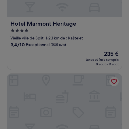
Hotel Marmont Heritage
Hotel Marmont Heritage
Hébergement
4.0 étoiles
Vieille ville de Split, à 2,1 km de : Kaštelet
9.4
9,4/10
Exceptionnel
(505 avis)
sur
Le
235 €
10,
nouveau
Exceptionnel,
taxes et frais compris
prix
8 août - 9 août
(505 avis)
est
de
Central Square Heritage Hotel
235 €