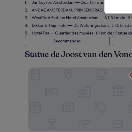
Jan Luyken Amsterdam
— Quartier des musées, à 1,1 km
ANDAZ AMSTERDAM, PRINSENGRACHT, BY HYATT
— 
WestCord Fashion Hotel Amsterdam
— À 1,5 km de : St
Dikker & Thijs Hotel
— De Weteringschans, à 1,5 km de :
Hotel Fita
— Quartier des musées, à 1 km de : Statue de
Recommandés
Statue de Joost van den Vonde
Jan Luyken Amsterdam