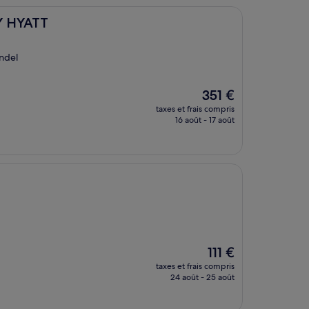
 HYATT
ndel
Le
351 €
nouveau
taxes et frais compris
prix
16 août - 17 août
est
de
351 €
Le
111 €
nouveau
taxes et frais compris
prix
24 août - 25 août
est
de