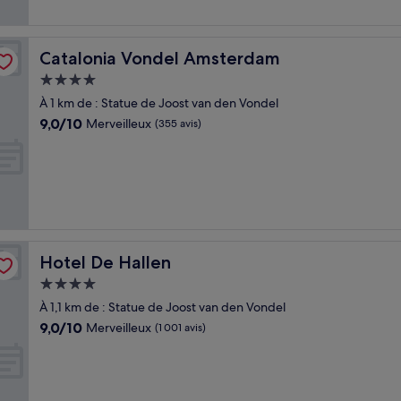
Catalonia Vondel Amsterdam
Catalonia Vondel Amsterdam
Hébergement
4.0 étoiles
À 1 km de : Statue de Joost van den Vondel
9.0
9,0/10
Merveilleux
(355 avis)
sur
10,
Merveilleux,
(355 avis)
Hotel De Hallen
Hotel De Hallen
Hébergement
4.0 étoiles
À 1,1 km de : Statue de Joost van den Vondel
9.0
9,0/10
Merveilleux
(1 001 avis)
sur
10,
Merveilleux,
(1 001 avis)