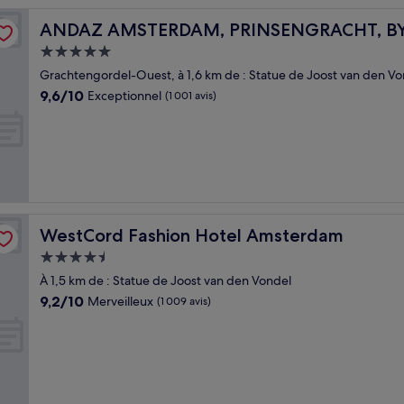
ATT
ANDAZ AMSTERDAM, PRINSENGRACHT, BY HYATT
ANDAZ AMSTERDAM, PRINSENGRACHT, BY
Hébergement
5.0 étoiles
Grachtengordel-Ouest, à 1,6 km de : Statue de Joost van den Vo
9.6
9,6/10
Exceptionnel
(1 001 avis)
sur
10,
Exceptionnel,
(1 001 avis)
WestCord Fashion Hotel Amsterdam
WestCord Fashion Hotel Amsterdam
Hébergement
4.5 étoiles
À 1,5 km de : Statue de Joost van den Vondel
9.2
9,2/10
Merveilleux
(1 009 avis)
sur
10,
Merveilleux,
(1 009 avis)