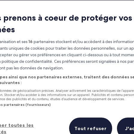
 prenons à coeur de protéger vos
nées
nisation et ses
16
partenaires stockent et/ou accèdent à des information
fiants uniques de cookies pour traiter les données personnelles, sur un ap
cepter ou gérer vos préférences en cliquant ci-dessous ou à tout momen
 politique de confidentialité. Ces préférences seront signalées à nos par
as
Gagnez des récompenses pour
ont pas les données de navigation.
chaque nuit séjournée
pes ainsi que nos partenaires externes, traitent des données se
 suivantes :
 données de géolocalisation précises. Analyser activement les caractéristiques de l’appare
tion. Stocker et/ou accéder à des informations sur un appareil. Publicités et contenu perso
ce des publicités et du contenu, études d’audience et développement de services.
os partenaires (fournisseurs)
Demain
Ce week-end
7 août - 8 août
7 août - 9 août
el : les 5 meilleurs hôtels à prox
her toutes les
Tout refuser
J'a
tés