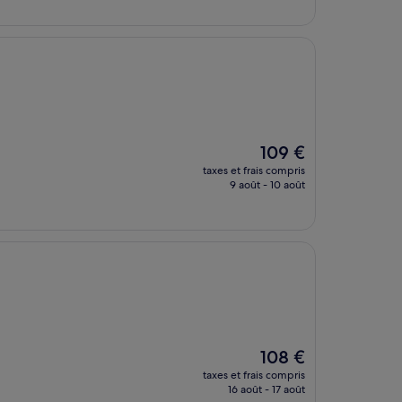
de
201 €
Le
109 €
nouveau
taxes et frais compris
prix
9 août - 10 août
est
de
109 €
Le
108 €
nouveau
taxes et frais compris
prix
16 août - 17 août