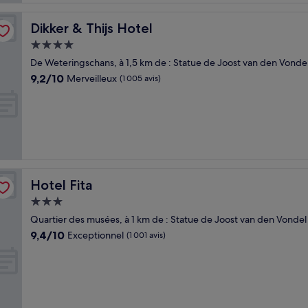
Dikker & Thijs Hotel
Dikker & Thijs Hotel
Hébergement
4.0 étoiles
De Weteringschans, à 1,5 km de : Statue de Joost van den Vonde
9.2
9,2/10
Merveilleux
(1 005 avis)
sur
10,
Merveilleux,
(1 005 avis)
Hotel Fita
Hotel Fita
Hébergement
3.0 étoiles
Quartier des musées, à 1 km de : Statue de Joost van den Vondel
9.4
9,4/10
Exceptionnel
(1 001 avis)
sur
10,
Exceptionnel,
(1 001 avis)