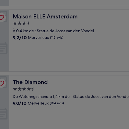
Maison ELLE Amsterdam
Maison ELLE Amsterdam
Hébergement
3.5 étoiles
À 0,4 km de : Statue de Joost van den Vondel
9.2
9,2/10
Merveilleux
(112 avis)
sur
10,
Merveilleux,
(112 avis)
The Diamond
The Diamond
Hébergement
4.5 étoiles
De Weteringschans, à 1,4 km de : Statue de Joost van den Vonde
9.0
9,0/10
Merveilleux
(154 avis)
sur
10,
Merveilleux,
(154 avis)