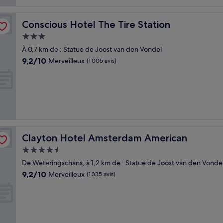
Conscious Hotel The Tire Station
Conscious Hotel The Tire Station
Hébergement
3.0 étoiles
À 0,7 km de : Statue de Joost van den Vondel
9.2
9,2/10
Merveilleux
(1 005 avis)
sur
10,
Merveilleux,
(1 005 avis)
Clayton Hotel Amsterdam American
Clayton Hotel Amsterdam American
Hébergement
4.5 étoiles
De Weteringschans, à 1,2 km de : Statue de Joost van den Vonde
9.2
9,2/10
Merveilleux
(1 335 avis)
sur
10,
Merveilleux,
(1 335 avis)