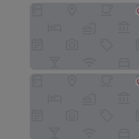
ANDAZ AMSTERDAM, PRINSENGRACHT, BY HY
WestCord Fashion Hotel Amsterdam