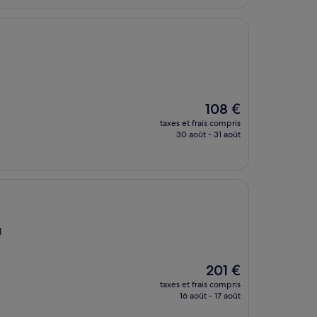
128 €
Le
108 €
nouveau
taxes et frais compris
prix
30 août - 31 août
est
de
108 €
l
Le
201 €
nouveau
taxes et frais compris
prix
16 août - 17 août
est