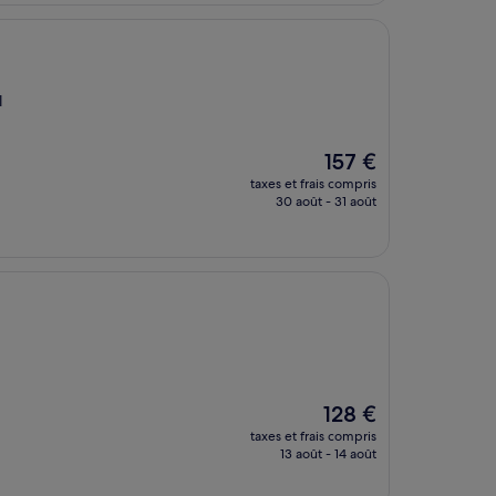
111 €
l
Le
157 €
nouveau
taxes et frais compris
prix
30 août - 31 août
est
de
157 €
Le
128 €
nouveau
taxes et frais compris
prix
13 août - 14 août
est
de