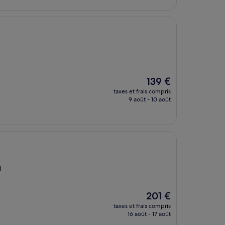
de
201 €
Le
139 €
nouveau
taxes et frais compris
prix
9 août - 10 août
est
de
139 €
l
Le
201 €
nouveau
taxes et frais compris
prix
16 août - 17 août
est