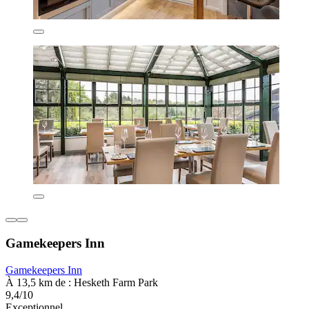
Gamekeepers Inn
Gamekeepers Inn
À 13,5 km de : Hesketh Farm Park
9,4/10
Exceptionnel