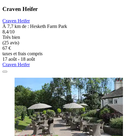
Craven Heifer
Craven Heifer
À 7,7 km de : Hesketh Farm Park
8,4/10
Très bien
(25 avis)
67 €
taxes et frais compris
17 août - 18 août
Craven Heifer