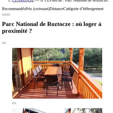
CZARDASZ
— À 13,9 km de : Parc National de Roztocze.
Recommandés
Prix (croissant)
Distance
Catégorie d’hébergement
Parc National de Roztocze : où loger à
proximité ?