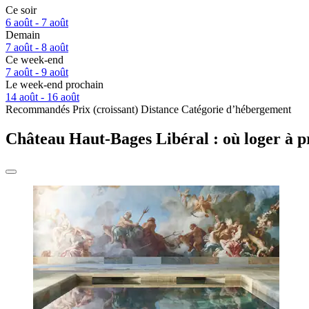
Ce soir
6 août - 7 août
Demain
7 août - 8 août
Ce week-end
7 août - 9 août
Le week-end prochain
14 août - 16 août
Recommandés
Prix (croissant)
Distance
Catégorie d’hébergement
Château Haut-Bages Libéral : où loger à p