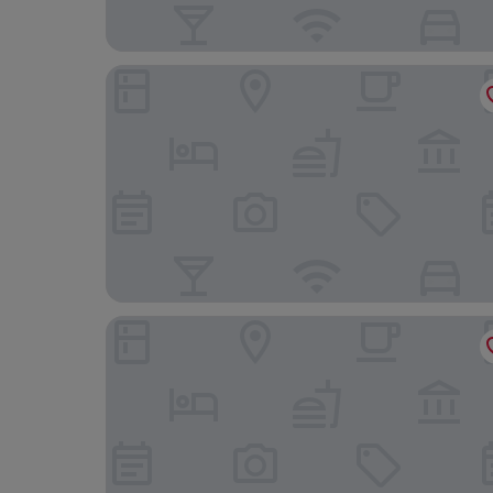
Bela Ria Stay & Sushi.
AP Eva Senses