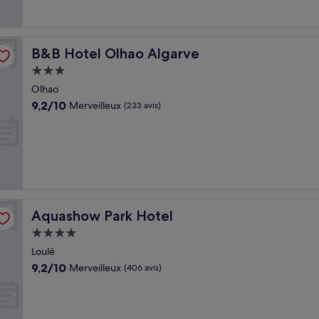
B&B Hotel Olhao Algarve
B&B Hotel Olhao Algarve
Hébergement
3.0 étoiles
Olhao
9.2
9,2/10
Merveilleux
(233 avis)
sur
10,
Merveilleux,
(233 avis)
Aquashow Park Hotel
Aquashow Park Hotel
Hébergement
4.0 étoiles
Loulé
9.2
9,2/10
Merveilleux
(406 avis)
sur
10,
Merveilleux,
(406 avis)