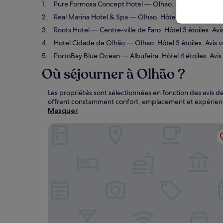
Pure Formosa Concept Hotel
— Olhao. Hôtel 3 étoiles.
Real Marina Hotel & Spa
— Olhao. Hôtel 5 étoiles. Avis
Roots Hotel
— Centre-ville de Faro. Hôtel 3 étoiles. Av
Hotel Cidade de Olhão
— Olhao. Hôtel 3 étoiles. Avis 
PortoBay Blue Ocean
— Albufeira. Hôtel 4 étoiles. Avi
Où séjourner à Olhão ?
Les propriétés sont sélectionnées en fonction des avis d
offrent constamment confort, emplacement et expérienc
Masquer
Pure Formosa Concept Hotel