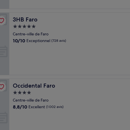
3HB Faro
3HB Faro
Hébergement
5.0 étoiles
Centre-ville de Faro
10.0
10/10
Exceptionnel
(728 avis)
sur
10,
Exceptionnel,
(728 avis)
Occidental Faro
Occidental Faro
Hébergement
4.0 étoiles
Centre-ville de Faro
8.8
8,8/10
Excellent
(1 002 avis)
sur
10,
Excellent,
(1 002 avis)