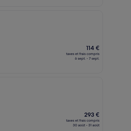
de
142 €
Le
114 €
nouveau
taxes et frais compris
prix
6 sept. - 7 sept.
est
de
114 €
Le
293 €
nouveau
taxes et frais compris
prix
30 août - 31 août
est