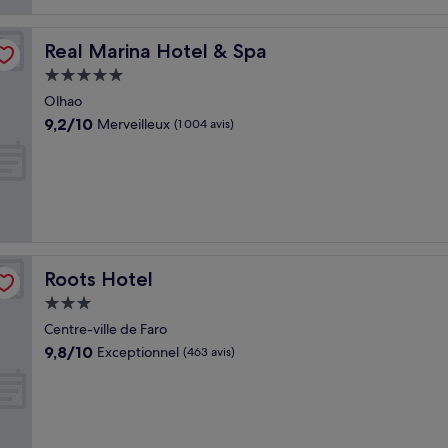
Real Marina Hotel & Spa
Real Marina Hotel & Spa
Hébergement
5.0 étoiles
Olhao
9.2
9,2/10
Merveilleux
(1 004 avis)
sur
10,
Merveilleux,
(1 004 avis)
Roots Hotel
Roots Hotel
Hébergement
3.0 étoiles
Centre-ville de Faro
9.8
9,8/10
Exceptionnel
(463 avis)
sur
10,
Exceptionnel,
(463 avis)