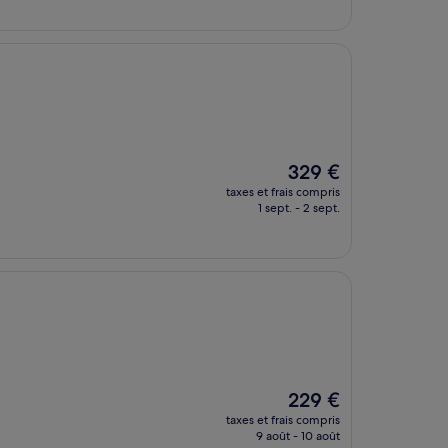
de
293 €
Le
329 €
nouveau
taxes et frais compris
prix
1 sept. - 2 sept.
est
de
329 €
Le
229 €
nouveau
taxes et frais compris
prix
9 août - 10 août