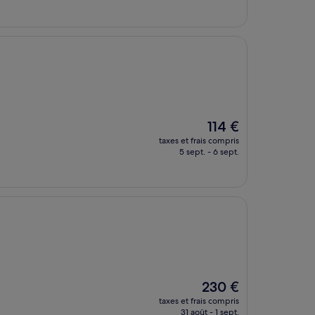
est
de
229 €
Le
114 €
nouveau
taxes et frais compris
prix
5 sept. - 6 sept.
est
de
114 €
Le
230 €
nouveau
taxes et frais compris
prix
31 août - 1 sept.