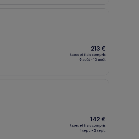
157 €
Le
213 €
nouveau
taxes et frais compris
prix
9 août - 10 août
est
de
213 €
Le
142 €
nouveau
taxes et frais compris
prix
1 sept. - 2 sept.
est