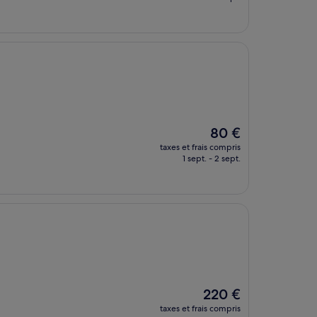
est
de
230 €
Le
80 €
nouveau
taxes et frais compris
prix
1 sept. - 2 sept.
est
de
80 €
Le
220 €
nouveau
taxes et frais compris