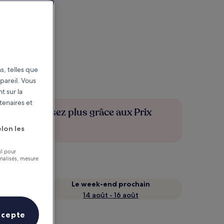
s, telles que
pareil. Vous
t sur la
tenaires et
Économisez plus grâce aux Prix
membres
lon les
il pour
nnalisés, mesure
Le week-end prochain
14 août - 16 août
ccepte