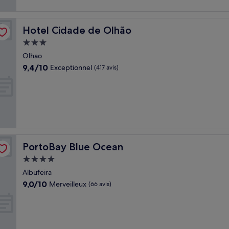
Hotel Cidade de Olhão
Hotel Cidade de Olhão
Hébergement
3.0 étoiles
Olhao
9.4
9,4/10
Exceptionnel
(417 avis)
sur
10,
Exceptionnel,
(417 avis)
PortoBay Blue Ocean
PortoBay Blue Ocean
Hébergement
4.0 étoiles
Albufeira
9.0
9,0/10
Merveilleux
(66 avis)
sur
10,
Merveilleux,
(66 avis)