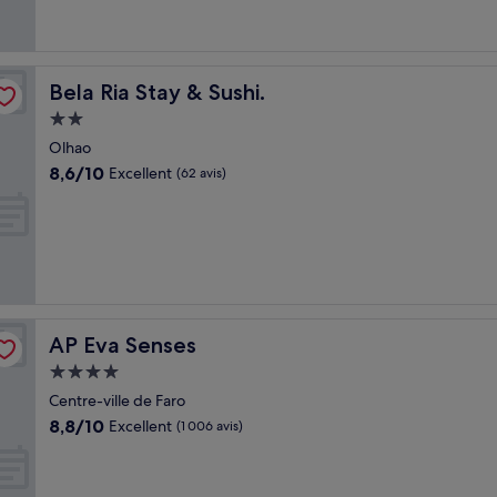
Bela Ria Stay & Sushi.
Bela Ria Stay & Sushi.
Hébergement
2.0 étoiles
Olhao
8.6
8,6/10
Excellent
(62 avis)
sur
10,
Excellent,
(62 avis)
AP Eva Senses
AP Eva Senses
Hébergement
4.0 étoiles
Centre-ville de Faro
8.8
8,8/10
Excellent
(1 006 avis)
sur
10,
Excellent,