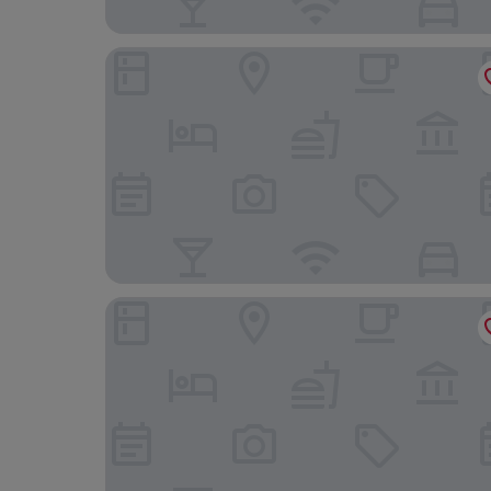
3HB Faro
Occidental Faro