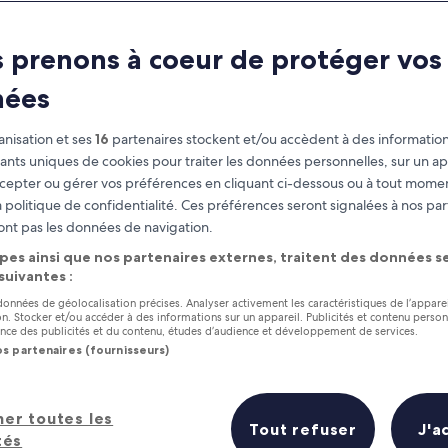
 prenons à coeur de protéger vos
nées
nisation et ses
16
partenaires stockent et/ou accèdent à des information
fiants uniques de cookies pour traiter les données personnelles, sur un ap
cepter ou gérer vos préférences en cliquant ci-dessous ou à tout momen
 politique de confidentialité. Ces préférences seront signalées à nos par
as
Gagnez des récompenses pour
ont pas les données de navigation.
chaque nuit séjournée
pes ainsi que nos partenaires externes, traitent des données se
 suivantes :
 données de géolocalisation précises. Analyser activement les caractéristiques de l’appare
tion. Stocker et/ou accéder à des informations sur un appareil. Publicités et contenu perso
ce des publicités et du contenu, études d’audience et développement de services.
os partenaires (fournisseurs)
Demain
Ce week-end
7 août - 8 août
7 août - 9 août
ls en un coup d’œil
her toutes les
Tout refuser
J'a
tés