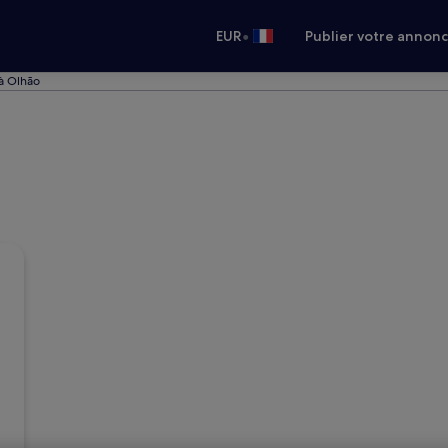
•
EUR
Publier votre annon
à Olhão