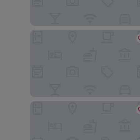
SunSea Okinawa Stunning Ocean View 2BR Sleeps
Tabinoteitaku Okinawa Naha 2nd