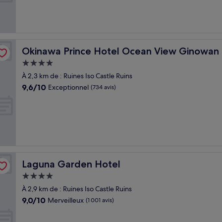
Très
bien,
(70 avis)
Okinawa Prince Hotel Ocean View Ginowan
Okinawa Prince Hotel Ocean View Ginowan
Hébergement
4.0 étoiles
À 2,3 km de : Ruines Iso Castle Ruins
9.6
9,6/10
Exceptionnel
(734 avis)
sur
10,
Exceptionnel,
(734 avis)
Laguna Garden Hotel
Laguna Garden Hotel
Hébergement
4.0 étoiles
À 2,9 km de : Ruines Iso Castle Ruins
9.0
9,0/10
Merveilleux
(1 001 avis)
sur
10,