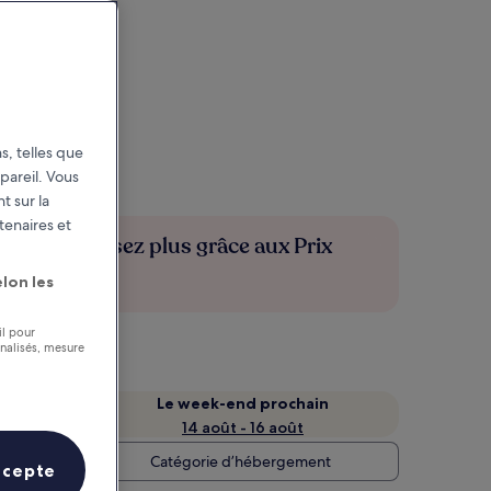
s, telles que
pareil. Vous
t sur la
tenaires et
Économisez plus grâce aux Prix
membres
lon les
il pour
nnalisés, mesure
Le week-end prochain
14 août - 16 août
Catégorie d’hébergement
ccepte