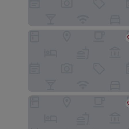
HOTEL minimumms.
Grand Suite Shintoshin