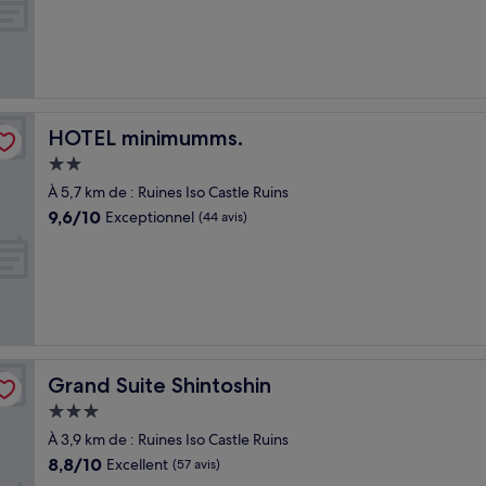
10,
Exceptionnel,
(7 avis)
HOTEL minimumms.
HOTEL minimumms.
Hébergement
2.0 étoiles
À 5,7 km de : Ruines Iso Castle Ruins
9.6
9,6/10
Exceptionnel
(44 avis)
sur
10,
Exceptionnel,
(44 avis)
Grand Suite Shintoshin
Grand Suite Shintoshin
Hébergement
3.0 étoiles
À 3,9 km de : Ruines Iso Castle Ruins
8.8
8,8/10
Excellent
(57 avis)
sur