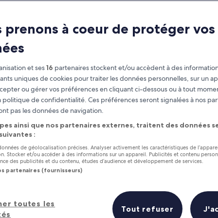
 prenons à coeur de protéger vos
nées
nisation et ses
16
partenaires stockent et/ou accèdent à des information
fiants uniques de cookies pour traiter les données personnelles, sur un ap
cepter ou gérer vos préférences en cliquant ci-dessous ou à tout momen
 politique de confidentialité. Ces préférences seront signalées à nos par
as
Gagnez des récompenses pour
ont pas les données de navigation.
chaque nuit séjournée
pes ainsi que nos partenaires externes, traitent des données se
 suivantes :
 données de géolocalisation précises. Analyser activement les caractéristiques de l’appare
tion. Stocker et/ou accéder à des informations sur un appareil. Publicités et contenu perso
ce des publicités et du contenu, études d’audience et développement de services.
os partenaires (fournisseurs)
Demain
Ce week-end
7 août - 8 août
7 août - 9 août
her toutes les
Prix (croissant)
Distance
Tout refuser
J'a
tés