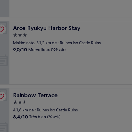
(1 001 avis)
Arce Ryukyu Harbor Stay
Arce Ryukyu Harbor Stay
Hébergement
3.0 étoiles
Makiminato, à 1,2 km de : Ruines Iso Castle Ruins
9.0
9,0/10
Merveilleux
(109 avis)
sur
10,
Merveilleux,
(109 avis)
Rainbow Terrace
Rainbow Terrace
Hébergement
2.5 étoiles
À 1,8 km de : Ruines Iso Castle Ruins
8.4
8,4/10
Très bien
(70 avis)
sur
10,