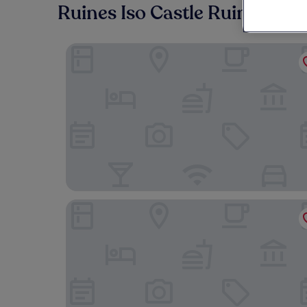
Ruines Iso Castle Ruins : où l
HOTEL Ala COOJU OKINAWA
Moon Ocean Ginowan Hotel & Residence