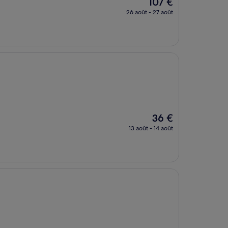
Le
107 €
nouveau
26 août - 27 août
prix
est
de
107 €
Le
36 €
nouveau
13 août - 14 août
prix
est
de
36 €