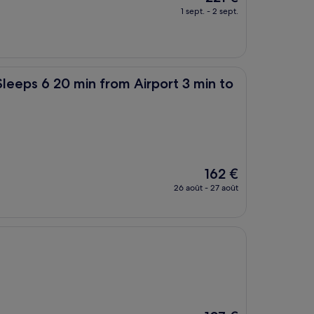
nouveau
1 sept. - 2 sept.
prix
est
de
221 €
min from Airport 3 min to Shopping Mall
eeps 6 20 min from Airport 3 min to
Le
162 €
nouveau
26 août - 27 août
prix
est
de
162 €