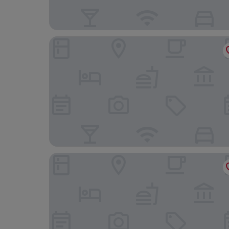
Arce Ryukyu Harbor Stay
Rainbow Terrace