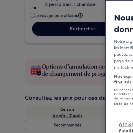
2 personnes, 1 chambre
Nous
Je voyage pour affaires
don
Rechercher
Notre orga
les identi
pouvez ac
page de la
Options d’annulation gratuite en c
n’affecter
de changement de programme
Nos équi
finalités
Utiliser des
l’identifica
Consultez les prix pour ces dates
de performan
Liste de n
Ce soir
6 août - 7 août
Affic
Recommandés
finali