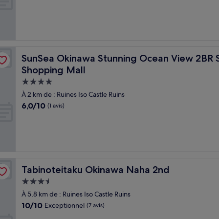
Excellent,
(19 avis)
 6 20 min from Airport 3 min to Shopping Mall
SunSea Okinawa Stunning Ocean View 2BR Sleeps 6 20 
SunSea Okinawa Stunning Ocean View 2BR Sl
Shopping Mall
Hébergement
4.0 étoiles
À 2 km de : Ruines Iso Castle Ruins
6.0
6,0/10
(1 avis)
sur
10,
(1 avis)
Tabinoteitaku Okinawa Naha 2nd
Tabinoteitaku Okinawa Naha 2nd
Hébergement
3.5 étoiles
À 5,8 km de : Ruines Iso Castle Ruins
10.0
10/10
Exceptionnel
(7 avis)
sur