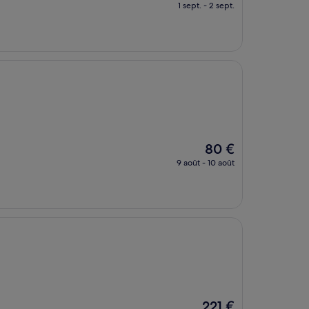
nouveau
1 sept. - 2 sept.
prix
est
de
101 €
Le
80 €
nouveau
9 août - 10 août
prix
est
de
80 €
Le
221 €