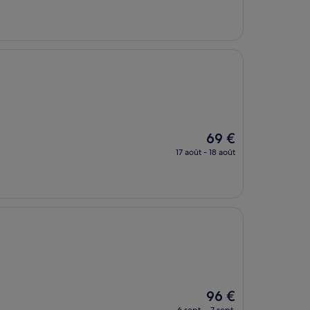
prix
est
de
163 €
Le
69 €
nouveau
17 août - 18 août
prix
est
de
69 €
Le
96 €
nouveau