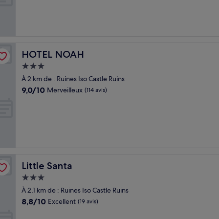
Merveilleux,
(1 001 avis)
HOTEL NOAH
HOTEL NOAH
Hébergement
3.0 étoiles
À 2 km de : Ruines Iso Castle Ruins
9.0
9,0/10
Merveilleux
(114 avis)
sur
10,
Merveilleux,
(114 avis)
Little Santa
Little Santa
Hébergement
3.0 étoiles
À 2,1 km de : Ruines Iso Castle Ruins
8.8
8,8/10
Excellent
(19 avis)
sur
10,