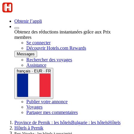
Obtenir l’appli
Obtenez des réductions instantanées grâce aux Prix
membres
Se connecter
Découvrir Hotels.com Rewards
Messages
Rechercher des voyages
Assistance
français · EUR · FR
Publier votre annonce
Voyages
Partager mes commentaires
Province de Pernik : les hôtels
Bulgarie : les hôtels
Hôtels
Hôtels à Pernik
Parc Vitosha : les hôtels à proximité