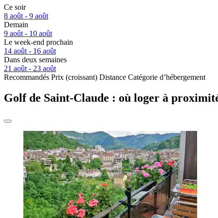
Ce soir
8 août - 9 août
Demain
9 août - 10 août
Le week-end prochain
14 août - 16 août
Dans deux semaines
21 août - 23 août
Recommandés
Prix (croissant)
Distance
Catégorie d’hébergement
Golf de Saint-Claude : où loger à proximit