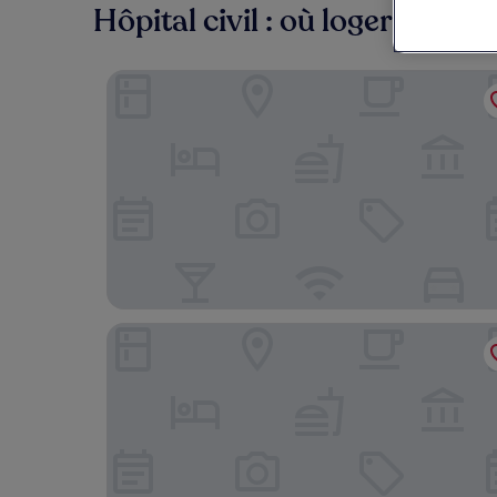
Hôpital civil : où loger à prox
Hotel Tandem - Boutique Hotel
Hotel Arok