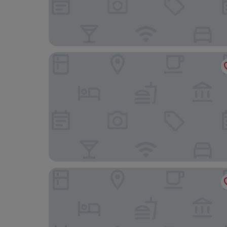
BOMA easy living hotel By Stay Collection
Hôtel de l'Europe by Happyculture