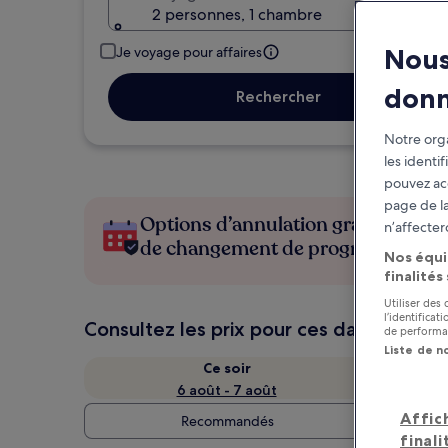
2 personnes, 1 chambre
Nous
Je voyage pour affaires
don
Rechercher
Notre orga
les identi
pouvez ac
page de la
Options d’annulation gratuite en c
n’affecter
de changement de programme
Nos équi
finalités
Utiliser des
l’identifica
Consultez les prix pour ces dates
de performan
Liste de n
Ce soir
6 août - 7 août
Affic
Recommandés
finali