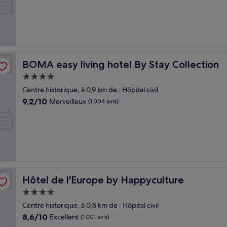
10,
Merveilleux,
(1 002 avis)
BOMA easy living hotel By Stay Collection
BOMA easy living hotel By Stay Collection
Hébergement
4.0 étoiles
Centre historique, à 0,9 km de : Hôpital civil
9.2
9,2/10
Merveilleux
(1 004 avis)
sur
10,
Merveilleux,
(1 004 avis)
Hôtel de l'Europe by Happyculture
Hôtel de l'Europe by Happyculture
Hébergement
4.0 étoiles
Centre historique, à 0,8 km de : Hôpital civil
8.6
8,6/10
Excellent
(1 001 avis)
sur