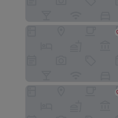
Appart'City Confort Strasbourg Centre
Hôtel Gutenberg