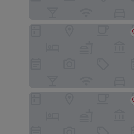
Hotel Hannong
Hôtel LÉONOR the place to live By Stay Collecti