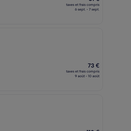
nouveau
taxes et frais compris
prix
6 sept. - 7 sept.
est
de
81 €
Le
73 €
nouveau
taxes et frais compris
prix
9 août - 10 août
est
de
73 €