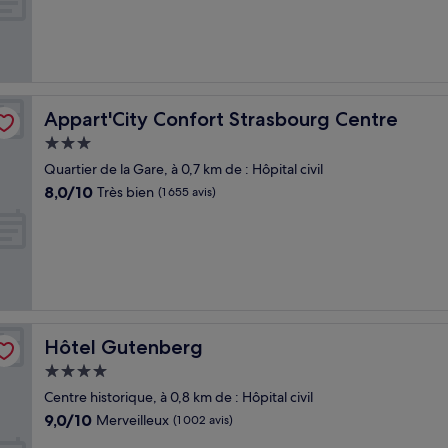
Très
bien,
(490 avis)
Appart'City Confort Strasbourg Centre
Appart'City Confort Strasbourg Centre
Hébergement
3.0 étoiles
Quartier de la Gare, à 0,7 km de : Hôpital civil
8.0
8,0/10
Très bien
(1 655 avis)
sur
10,
Très
bien,
(1 655 avis)
Hôtel Gutenberg
Hôtel Gutenberg
Hébergement
4.0 étoiles
Centre historique, à 0,8 km de : Hôpital civil
9.0
9,0/10
Merveilleux
(1 002 avis)
sur