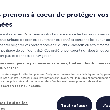
 prenons à coeur de protéger vos
nées
nisation et ses
16
partenaires stockent et/ou accèdent à des information
fiants uniques de cookies pour traiter les données personnelles, sur un ap
cepter ou gérer vos préférences en cliquant ci-dessous ou à tout momen
 politique de confidentialité. Ces préférences seront signalées à nos par
as
Gagnez des récompenses pour
ont pas les données de navigation.
chaque nuit séjournée
pes ainsi que nos partenaires externes, traitent des données se
 suivantes :
 données de géolocalisation précises. Analyser activement les caractéristiques de l’appare
tion. Stocker et/ou accéder à des informations sur un appareil. Publicités et contenu perso
ce des publicités et du contenu, études d’audience et développement de services.
os partenaires (fournisseurs)
Demain
Ce week-end
7 août - 8 août
7 août - 9 août
her toutes les
Prix (croissant)
Distance
Tout refuser
J'a
tés