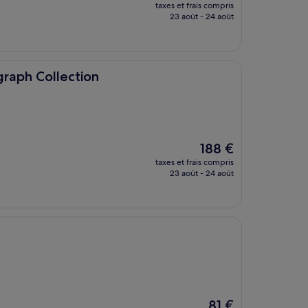
nouveau
taxes et frais compris
prix
23 août - 24 août
est
de
184 €
ction
raph Collection
Le
188 €
nouveau
taxes et frais compris
prix
23 août - 24 août
est
de
188 €
Le
81 €