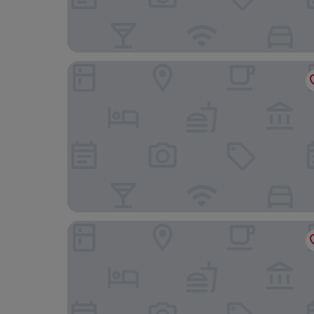
Maison Rouge Strasbourg Hotel&Spa, Autograph
ClapClap Hôtel Strasbourg