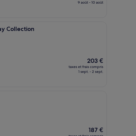
prix
9 août - 10 août
est
de
101 €
y Collection
Le
203 €
nouveau
taxes et frais compris
prix
1 sept. - 2 sept.
est
de
203 €
Le
187 €
nouveau