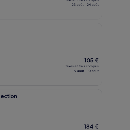
taxes et frais compris
prix
23 août - 24 août
est
de
187 €
Le
105 €
nouveau
taxes et frais compris
prix
9 août - 10 août
est
de
105 €
lection
Le
184 €