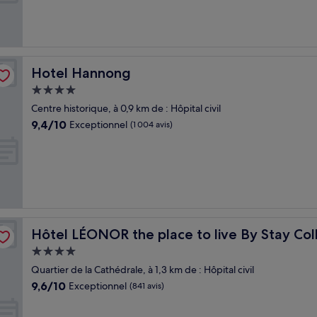
Exceptionnel,
(789 avis)
Hotel Hannong
Hotel Hannong
Hébergement
4.0 étoiles
Centre historique, à 0,9 km de : Hôpital civil
9.4
9,4/10
Exceptionnel
(1 004 avis)
sur
10,
Exceptionnel,
(1 004 avis)
on
Hôtel LÉONOR the place to live By Stay Collection
Hôtel LÉONOR the place to live By Stay Col
Hébergement
4.0 étoiles
Quartier de la Cathédrale, à 1,3 km de : Hôpital civil
9.6
9,6/10
Exceptionnel
(841 avis)
sur
10,