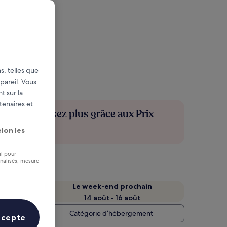
s, telles que
pareil. Vous
t sur la
tenaires et
Économisez plus grâce aux Prix
membres
lon les
il pour
nnalisés, mesure
Le week-end prochain
14 août - 16 août
Catégorie d’hébergement
ccepte