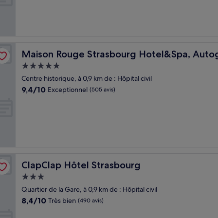
Exceptionnel,
(841 avis)
 Collection
Maison Rouge Strasbourg Hotel&Spa, Autograph Colle
Maison Rouge Strasbourg Hotel&Spa, Autog
Hébergement
5.0 étoiles
Centre historique, à 0,9 km de : Hôpital civil
9.4
9,4/10
Exceptionnel
(505 avis)
sur
10,
Exceptionnel,
(505 avis)
ClapClap Hôtel Strasbourg
ClapClap Hôtel Strasbourg
Hébergement
3.0 étoiles
Quartier de la Gare, à 0,9 km de : Hôpital civil
8.4
8,4/10
Très bien
(490 avis)
sur
10,