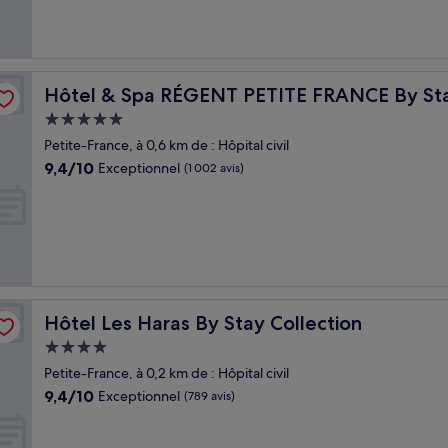
(1 015 avis)
lection
Hôtel & Spa RÉGENT PETITE FRANCE By Stay Collection
Hôtel & Spa RÉGENT PETITE FRANCE By Sta
Hébergement
5.0 étoiles
Petite-France, à 0,6 km de : Hôpital civil
9.4
9,4/10
Exceptionnel
(1 002 avis)
sur
10,
Exceptionnel,
(1 002 avis)
Hôtel Les Haras By Stay Collection
Hôtel Les Haras By Stay Collection
Hébergement
4.0 étoiles
Petite-France, à 0,2 km de : Hôpital civil
9.4
9,4/10
Exceptionnel
(789 avis)
sur
10,