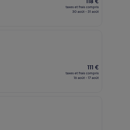
Le
118 €
nouveau
taxes et frais compris
prix
30 août - 31 août
est
de
118 €
Le
111 €
nouveau
taxes et frais compris
prix
16 août - 17 août
est
de
111 €