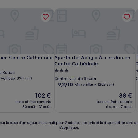
en Centre Cathédrale
Aparthotel Adagio Access Rouen Cen
T
en Centre Cathédrale
Aparthotel Adagio Access Rouen Cen
T
uen Centre Cathédrale
Aparthotel Adagio Access Rouen
T
Centre Cathédrale
nt
Hébergement
de Rouen
3.0 étoiles
3
veilleux
(120 avis)
Centre-ville de Rouen
C
9.2
9,2/10
Merveilleux
(282 avis)
sur
Le
Le
102 €
88 €
10,
nouveau
nouveau
Merveilleux,
taxes et frais compris
taxes et frais compris
prix
prix
(282 avis)
30 août - 31 août
6 sept. - 7 sept.
est
est
de
de
102 €
88 €
 sur la base d’un séjour d’une nuit pour 2 adultes. Les prix et la disponibilité so
s’appliquer.