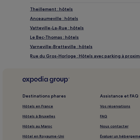
de
changer.
Theillement : hôtels
Des
Anceaumeville : hôtels
conditions
supplémentaires
Vatteville-La-Rue : hôtels
peuvent
s’appliquer.
Le Bec-Thomas : hôtels
Varneville-Bretteville : hôtels
Rue du Gros-Horloge : Hôtels avec parking à proxim
Rue du Gros-Horloge : Hôtels familiaux à proximité
Amfreville-Les-Champs : hôtels
Musée de Rouen : hôtels à proximité
Abbaye Notre-Dame de Fontaine-Guérard : hôtels à
Destinations phares
Assistance et FAQ
Criquebeuf-La-Campagne : hôtels
Hôtels en France
Vos réservations
Maucomble : hôtels
Hôtels à Bruxelles
FAQ
Fontaine-Bellenger : hôtels
Hôtels au Maroc
Nous contacter
Crasville : hôtels
Hôtel en Royaume-Uni
Évaluer un hébergem