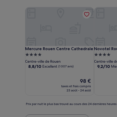
Mercure Rouen Centre Cathedrale
Novotel Rou
Mercure Rouen Centre Cathedrale
Novotel Rou
Mercure Rouen Centre Cathedrale
Novotel Ro
Hébergement
Hébergeme
4.0 étoiles
4.0 étoiles
Centre-ville de Rouen
Centre-ville 
8.8
9.2
8,8/10
9,2/10
Excellent
Mer
(1 007 avis)
sur
sur
10,
10,
Excellent,
Le
Merveilleux,
98 €
(1 007 avis)
nouveau
(120 avis)
taxes et frais compris
prix
23 août - 24 août
est
de
98 €
Prix
Prix par nuit le plus bas trouvé au cours des 24 dernières heures
par
nuit