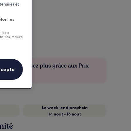
tenaires et
lon les
il pour
nnalisés, mesure
Économisez plus grâce aux Prix
ccepte
membres
Le week-end prochain
14 août - 16 août
mité