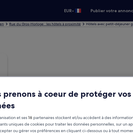
•
EUR
Publier votre annon
uen
Rue du Gros-Horloge : les hôtels à proximité
Hôtels avec petit-déjeuner g
 prenons à coeur de protéger vos
nées
nisation et ses
16
partenaires stockent et/ou accèdent à des information
fiants uniques de cookies pour traiter les données personnelles, sur un ap
cepter ou gérer vos préférences en cliquant ci-dessous ou à tout momen