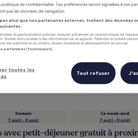
 politique de confidentialité. Ces préférences seront signalées à nos par
ont pas les données de navigation.
pes ainsi que nos partenaires externes, traitent des données se
 suivantes :
 données de géolocalisation précises. Analyser activement les caractéristiques de l’appare
tion. Stocker et/ou accéder à des informations sur un appareil. Publicités et contenu perso
ce des publicités et du contenu, études d’audience et développement de services.
os partenaires (fournisseurs)
as
Gagnez des récompenses pour
her toutes les
Tout refuser
J'a
chaque nuit séjournée
tés
Demain
Ce week-end
7 août - 8 août
7 août - 9 août
 avec petit-déjeuner gratuit à proxi