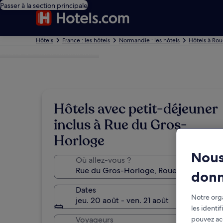
Passer à la section principale
Hôtels
France : les hôtels
Normandie : les hôtels
Hôtels à Ro
Photo de Anna Baranowska
Hôtels avec petit-déjeuner
inclus à Rue du Gros-
Horloge
Nous
Où allez-vous ?
don
Dates
Notre orga
jeu. 20 août - ven. 21 août
les identi
pouvez ac
Voyageurs