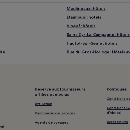
Moulineaux : hôtels
Étaimpuis : hôtels
Vibeuf : hôtels
Saint-Cyr-La-Campagne : hôtels
Hautot-Sur-Seine : hôtels
ité
Rue du Gros-Horloge : Hôtels av
Rue du Gros-Horloge : Hôtels av
Monument juif : hôtels à proxim
Saint-Denis-Des-Monts : hôtels
 proximité
Caumont : hôtels
Réservé aux fournisseurs,
Politiques
affiliés et médias
Villettes : hôtels
Conditions gé
Préaux : hôtels
Affiliation
Conditions Gé
Touffreville-La-Corbeline : hôte
d’Abritel
Promouvoir vos services
Mathonville : hôtels
Accessibilité
Agents de voyages
ent