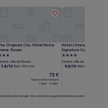
tre Cathédrale
he Originals City, Hôtel Notre Dame, Rouen
Hotel Litteraire Gustave F
tre Cathédrale
he Originals City, Hôtel Notre Dame, Rouen
Hotel Litteraire Gustave F
he Originals City, Hôtel Notre
Hotel Litteraire Gustave 
Dame, Rouen
Signature Collection
Hébergement
Hébergement
.0 étoiles
4.0 étoiles
entre-ville de Rouen
Centre-ville de Rouen
7.8
9.0
7,8/10
9,0/10
Bien
Merveilleux
(420 avis)
(903 avis
sur
sur
Le
72 €
10,
10,
nouveau
Bien,
Merveilleux,
taxes et frais compris
taxes et f
prix
(420 avis)
(903 avis)
1 sept. - 2 sept.
6 se
est
de
72 €
nt susceptibles de changer. Des conditions supplémentaires peuvent