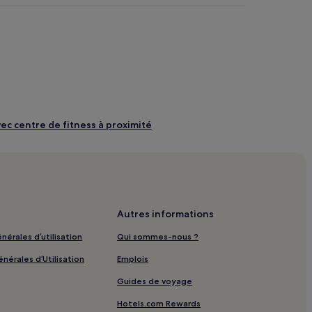
ec centre de fitness à proximité
ec spa à proximité
ité
Autres informations
nérales d’utilisation
Qui sommes-nous ?
nérales d’Utilisation
Emplois
ls
Guides de voyage
Hotels.com Rewards