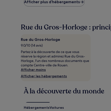
le
Afficher plus d’hébergements
plus
bas
trouvé
au
cours
Rue du Gros-Horloge : princip
des
24 dernières
heures
Rue du Gros-Horloge
sur
9.0/10 (14 avis)
la
base
Partez à la découverte de ce que vous
d’un
réserve la région et admirez Rue du Gros-
séjour
Horloge, l'un des nombreux documents que
d’une
compte Centre-ville de Rouen.
nuit
Afficher moins
pour
Afficher les hébergements
2 adultes.
Les
prix
À la découverte du monde
et
la
disponibilité
sont
Hébergements
Voitures
susceptibles