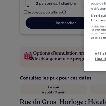
2 personnes, 1 chambre
page de la
n’affecter
Je voyage pour affaires
Nos équi
finalités
Rechercher
Utiliser des
l’identifica
de performan
Liste de n
Options d’annulation gratuite en c
Affic
de changement de programme
finali
Consultez les prix pour ces dates
Ce soir
6 août - 7 août
Rue du Gros-Horloge : Hôtels