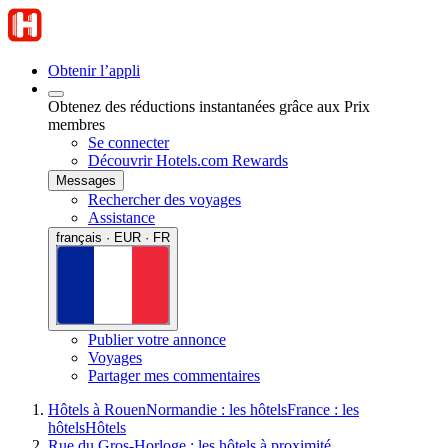
Obtenir l’appli
Obtenez des réductions instantanées grâce aux Prix
membres
Se connecter
Découvrir Hotels.com Rewards
Messages
Rechercher des voyages
Assistance
français · EUR · FR
Publier votre annonce
Voyages
Partager mes commentaires
Hôtels à Rouen
Normandie : les hôtels
France : les
hôtels
Hôtels
Rue du Gros-Horloge : les hôtels à proximité