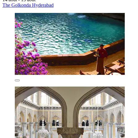
The Golkonda Hyderabad
The Golkonda Hyderabad
Masab Tank
7,6/10
Bien
(336 avis)
59 €
taxes et frais compris
14 août - 15 août
The Golkonda Hyderabad