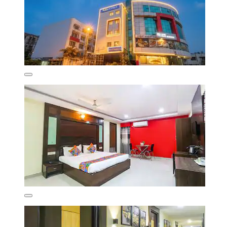
Excellent
(418 avis)
61 €
taxes et frais compris
21 août - 22 août
Hyderabad Marriott Hotel & Convention Centre