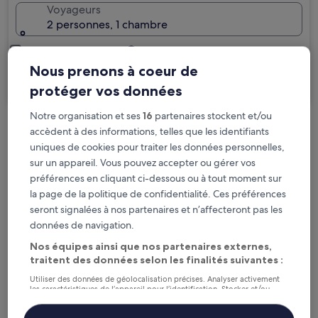
Voyageurs
2 personnes, 1 chambre
Je voyage pour affaires
Nous prenons à coeur de
Rechercher
protéger vos données
Notre organisation et ses
16
partenaires stockent et/ou
accèdent à des informations, telles que les identifiants
Options d’annulation gratuite en cas de
uniques de cookies pour traiter les données personnelles,
changement de programme
sur un appareil. Vous pouvez accepter ou gérer vos
préférences en cliquant ci-dessous ou à tout moment sur
Gagnez des récompenses pour chaque
la page de la politique de confidentialité. Ces préférences
nuit séjournée
seront signalées à nos partenaires et n’affecteront pas les
données de navigation.
Économisez plus grâce aux Prix membres
Nos équipes ainsi que nos partenaires externes,
traitent des données selon les finalités suivantes :
Utiliser des données de géolocalisation précises. Analyser activement
les caractéristiques de l’appareil pour l’identification. Stocker et/ou
accéder à des informations sur un appareil. Publicités et contenu
Consultez les prix pour ces dates
personnalisés, mesure de performance des publicités et du contenu,