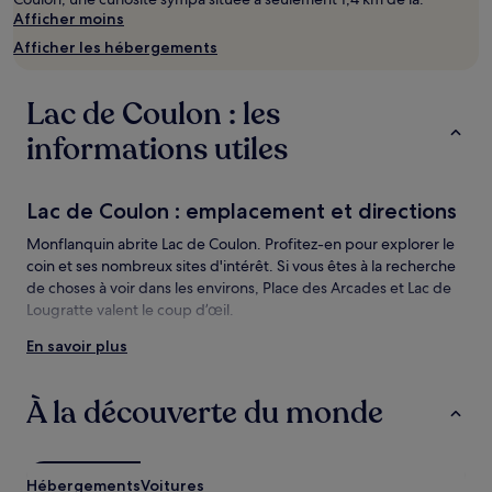
Afficher moins
2 adultes.
Les
Afficher les hébergements
prix
et
la
Lac de Coulon : les
disponibilité
sont
informations utiles
susceptibles
de
changer.
Lac de Coulon : emplacement et directions
Des
conditions
Monflanquin abrite Lac de Coulon. Profitez-en pour explorer le
supplémentaires
coin et ses nombreux sites d'intérêt. Si vous êtes à la recherche
peuvent
de choses à voir dans les environs, Place des Arcades et Lac de
s’appliquer.
Lougratte valent le coup d’œil.
En savoir plus
Lac de Coulon : les choses à voir et
activités à proximité
À la découverte du monde
Lac de Coulon : les choses à voir à proximité
Place des Arcades
Lac de Lougratte
Hébergements
Voitures