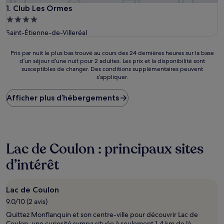
Club Les Ormes
1. Club Les Ormes
Hébergement
4.0 étoiles
Saint-Étienne-de-Villeréal
Prix
Prix par nuit le plus bas trouvé au cours des 24 dernières heures sur la base
d’un séjour d’une nuit pour 2 adultes. Les prix et la disponibilité sont
par
susceptibles de changer. Des conditions supplémentaires peuvent
nuit
s’appliquer.
le
plus
Afficher plus d’hébergements
bas
trouvé
au
cours
des
24 dernières
Lac de Coulon : principaux sites
heures
d’intérêt
sur
la
base
d’un
Lac de Coulon
séjour
9.0/10 (2 avis)
d’une
Quittez Monflanquin et son centre-ville pour découvrir Lac de
nuit
Coulon, une curiosité sympa située à seulement 1,4 km de là.
pour