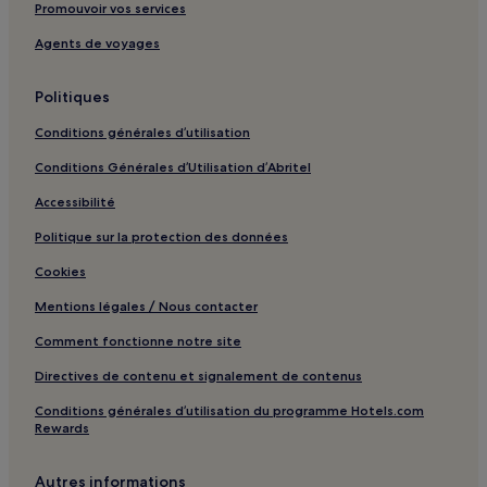
Promouvoir vos services
Cours : hôtels
Agents de voyages
Tourtrès : hôtels
Cavarc : hôtels
Politiques
Saint-Robert : hôtels
Conditions générales d’utilisation
Saint-Aubin : hôtels
Conditions Générales d’Utilisation d’Abritel
Monségur : hôtels
Accessibilité
Cazideroque : hôtels
Politique sur la protection des données
Sainte-Radegonde : hôtels
Cookies
Lavaur : hôtels
Mentions légales / Nous contacter
Rampieux : hôtels
Comment fonctionne notre site
Saint-Pardoux-Et-Vielvic : hôtels
Directives de contenu et signalement de contenus
Saint-Léon-D'issigeac : hôtels
Conditions générales d’utilisation du programme Hotels.com
Sainte-Eulalie-D'eymet : hôtels
Rewards
Ségalas : hôtels
Autres informations