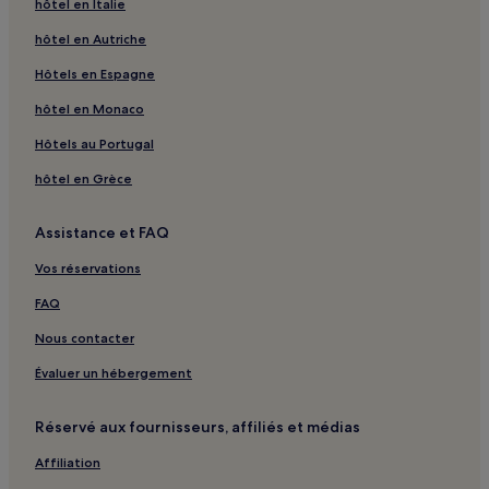
hôtel en Italie
Saint-Quentin-Du-Dropt : hôtels
hôtel en Autriche
Saint-Agne : hôtels
Monsaguel : hôtels
Hôtels en Espagne
Clottes : hôtels
hôtel en Monaco
Parc aventure Happy Forest : hôtels à proximité
Hôtels au Portugal
Lac de Coulon : Hôtels avec parking à proximité
hôtel en Grèce
Lac de Coulon : Hôtels avec centre de fitness à proximité
Assistance et FAQ
Lac de Coulon : Hôtels avec petit-déjeuner gratuit à
proximité
Vos réservations
Lac de Coulon : Chambres d’hôtes
FAQ
Lac de Coulon : hôtels 4 étoiles
Nous contacter
Besse : hôtels
Évaluer un hébergement
Montignac-Toupinerie : hôtels
Galapian : hôtels
Réservé aux fournisseurs, affiliés et médias
Armillac : hôtels
Affiliation
Montastruc : hôtels