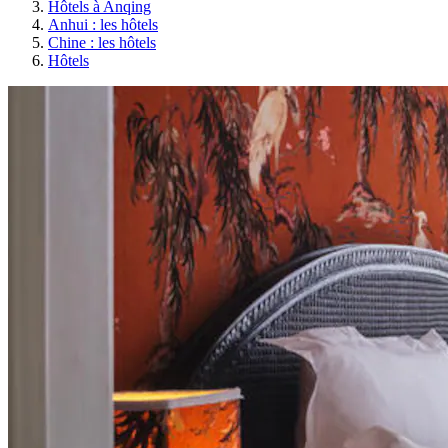
Hôtels à Anqing
Anhui : les hôtels
Chine : les hôtels
Hôtels