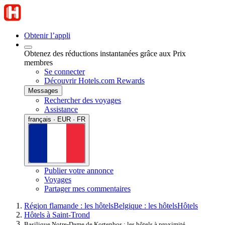
Obtenir l’appli
Obtenez des réductions instantanées grâce aux Prix
membres
Se connecter
Découvrir Hotels.com Rewards
Messages
Rechercher des voyages
Assistance
français · EUR · FR
Publier votre annonce
Voyages
Partager mes commentaires
Région flamande : les hôtels
Belgique : les hôtels
Hôtels
Hôtels à Saint-Trond
Basilique Notre-Dame de Kortenbos : les hôtels à proximité