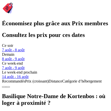
Économisez plus grâce aux Prix membres
Consultez les prix pour ces dates
Ce soir
7 août - 8 août
Demain
8 août - 9 août
Ce week-end
7 août - 9 août
Le week-end prochain
14 août - 16 août
Recommandés
Prix (croissant)
Distance
Catégorie d’hébergement
Basilique Notre-Dame de Kortenbos : où
loger à proximité ?