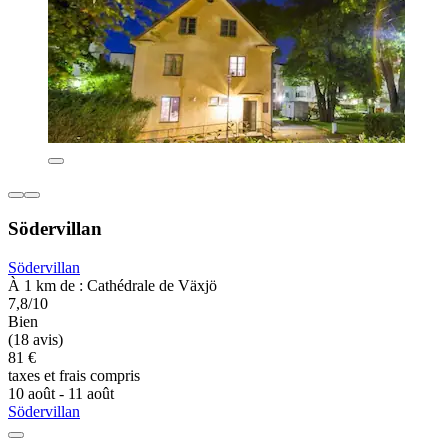
Södervillan
Södervillan
À 1 km de : Cathédrale de Växjö
7,8/10
Bien
(18 avis)
81 €
taxes et frais compris
10 août - 11 août
Södervillan