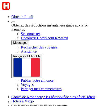
Obtenir l’appli
Obtenez des réductions instantanées grâce aux Prix
membres
Se connecter
Découvrir Hotels.com Rewards
Messages
Rechercher des voyages
Assistance
français · EUR · FR
Publier votre annonce
Voyages
Partager mes commentaires
Comté de Kronoberg : les hôtels
Suède : les hôtels
Hôtels
Hôtels à Växjö
Cathédrale de Växjö : les hôtels à proximité