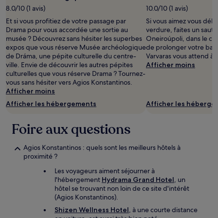
d’une
8.0/10 (1 avis)
10.0/10 (1 avis)
nuit
Et si vous profitiez de votre passage par
Si vous aimez vous déla
pour
Drama pour vous accordée une sortie au
verdure, faites un saut 
2 adultes.
musée ? Découvrez sans hésiter les superbes
Oneiroúpoli, dans le ce
Les
expos que vous réserve Musée archéologique
de prolonger votre bala
prix
de Dráma, une pépite culturelle du centre-
Varvaras vous attend à 
et
ville. Envie de découvrir les autres pépites
Afficher moins
la
culturelles que vous réserve Drama ? Tournez-
disponibilité
vous sans hésiter vers Agios Konstantinos.
sont
Afficher moins
susceptibles
de
Afficher les hébergements
Afficher les héberg
changer.
Des
Foire aux questions
conditions
supplémentaires
peuvent
Agios Konstantinos : quels sont les meilleurs hôtels à
s’appliquer.
proximité ?
Les voyageurs aiment séjourner à
l'hébergement
Hydrama Grand Hotel
, un
hôtel se trouvant non loin de ce site d'intérêt
(Agios Konstantinos).
Shizen Wellness Hotel
, à une courte distance