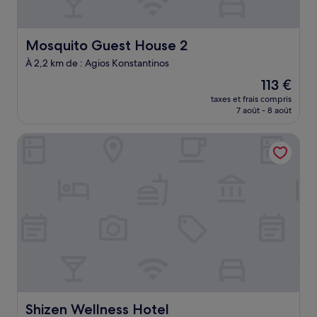
Mosquito Guest House 2
Mosquito Guest House 2
À 2,2 km de : Agios Konstantinos
Le
113 €
nouveau
taxes et frais compris
prix
7 août - 8 août
est
de
Shizen Wellness Hotel
113 €
Shizen Wellness Hotel
Shizen Wellness Hotel