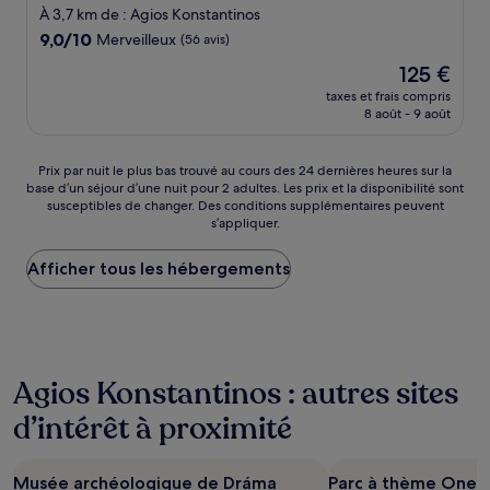
4.0 étoiles
À 3,7 km de : Agios Konstantinos
9.0
9,0/10
Merveilleux
(56 avis)
sur
Le
125 €
10,
nouveau
Merveilleux,
taxes et frais compris
prix
8 août - 9 août
(56 avis)
est
de
125 €
Prix
Prix par nuit le plus bas trouvé au cours des 24 dernières heures sur la
base d’un séjour d’une nuit pour 2 adultes. Les prix et la disponibilité sont
par
susceptibles de changer. Des conditions supplémentaires peuvent
nuit
s’appliquer.
le
plus
Afficher tous les hébergements
bas
trouvé
au
cours
des
24 dernières
Agios Konstantinos : autres sites
heures
sur
d’intérêt à proximité
la
base
d’un
Musée archéologique de Dráma
Parc à thème Oneir
séjour