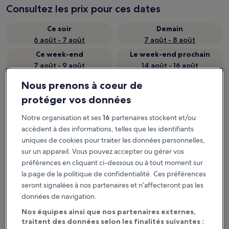
Consultez les prix pour ces dates
Ce soir
Demain
6 août - 7 août
7 août - 8 août
Ce week-end
Le week-end prochain
7 août - 9 août
14 août - 16 août
Nous prenons à coeur de
Recommandés
Prix (croissant)
Di
protéger vos données
Agios Konstantinos : où loger à
Notre organisation et ses
16
partenaires stockent et/ou
proximité ?
accèdent à des informations, telles que les identifiants
uniques de cookies pour traiter les données personnelles,
sur un appareil. Vous pouvez accepter ou gérer vos
Hydrama Grand Hotel
préférences en cliquant ci-dessous ou à tout moment sur
la page de la politique de confidentialité. Ces préférences
seront signalées à nos partenaires et n’affecteront pas les
données de navigation.
Nos équipes ainsi que nos partenaires externes,
traitent des données selon les finalités suivantes :