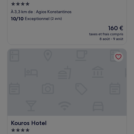
Hébergement
4.0 étoiles
À 3,3 km de : Agios Konstantinos
10.0
10/10
Exceptionnel
(2 avis)
sur
Le
160 €
10,
nouveau
Exceptionnel,
taxes et frais compris
prix
8 août - 9 août
(2 avis)
est
de
Kouros Hotel
160 €
Kouros Hotel
Kouros Hotel
Hébergement