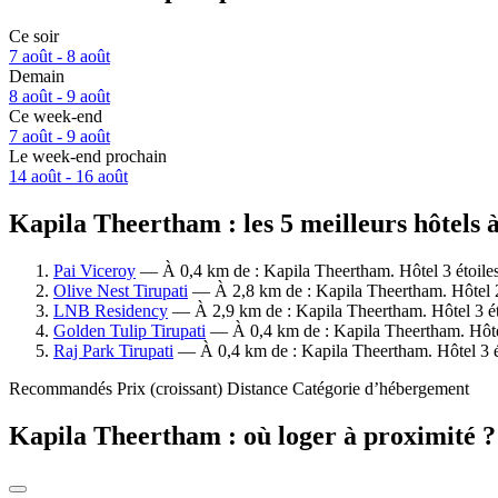
Ce soir
7 août - 8 août
Demain
8 août - 9 août
Ce week-end
7 août - 9 août
Le week-end prochain
14 août - 16 août
Kapila Theertham : les 5 meilleurs hôtels 
Pai Viceroy
— À 0,4 km de : Kapila Theertham. Hôtel 3 étoiles
Olive Nest Tirupati
— À 2,8 km de : Kapila Theertham. Hôtel 2 
LNB Residency
— À 2,9 km de : Kapila Theertham. Hôtel 3 éto
Golden Tulip Tirupati
— À 0,4 km de : Kapila Theertham. Hôtel
Raj Park Tirupati
— À 0,4 km de : Kapila Theertham. Hôtel 3 ét
Recommandés
Prix (croissant)
Distance
Catégorie d’hébergement
Kapila Theertham : où loger à proximité ?