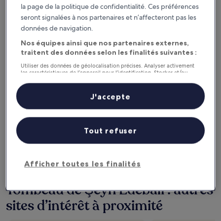
la page de la politique de confidentialité. Ces préférences
Consultez les prix pour ces dates
seront signalées à nos partenaires et n’affecteront pas les
données de navigation.
Ce soir
Demain
Nos équipes ainsi que nos partenaires externes,
6 août - 7 août
7 août - 8 août
traitent des données selon les finalités suivantes :
Ce week-end
Le week-end prochain
Utiliser des données de géolocalisation précises. Analyser activement
7 août - 9 août
14 août - 16 août
les caractéristiques de l’appareil pour l’identification. Stocker et/ou
accéder à des informations sur un appareil. Publicités et contenu
personnalisés, mesure de performance des publicités et du contenu,
Recommandés
Prix (croissant)
Di
études d’audience et développement de services.
J'accepte
Liste de nos partenaires (fournisseurs)
Tombeau de Şeyh Edebali : où
loger à proximité ?
Tout refuser
Afficher toutes les finalités
Tombeau de Şeyh Edebali : autres
sites d’intérêt à proximité