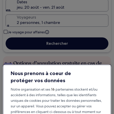
Dates
jeu. 20 août - ven. 21 août
Voyageurs
2 personnes, 1 chambre
Je voyage pour affaires
Rechercher
Options d’annulation gratuite en cas de
changement de programme
Nous prenons à coeur de
protéger vos données
Gagnez des récompenses pour chaque
nuit séjournée
Notre organisation et ses
16
partenaires stockent et/ou
accèdent à des informations, telles que les identifiants
uniques de cookies pour traiter les données personnelles,
Économisez plus grâce aux Prix membres
sur un appareil. Vous pouvez accepter ou gérer vos
préférences en cliquant ci-dessous ou à tout moment sur