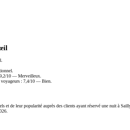
œil
l.
ionnel.
 9,2/10 — Merveilleux.
s voyageurs : 7,4/10 — Bien.
ls et de leur popularité auprès des clients ayant réservé une nuit à Sai
2026
.