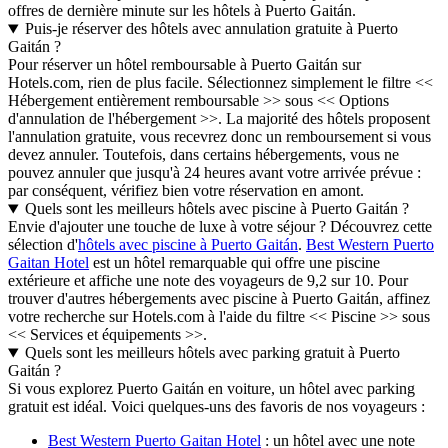
offres de dernière minute sur les hôtels à Puerto Gaitán.
Puis-je réserver des hôtels avec annulation gratuite à Puerto
Gaitán ?
Pour réserver un hôtel remboursable à Puerto Gaitán sur
Hotels.com, rien de plus facile. Sélectionnez simplement le filtre <<
Hébergement entièrement remboursable >> sous << Options
d'annulation de l'hébergement >>. La majorité des hôtels proposent
l'annulation gratuite, vous recevrez donc un remboursement si vous
devez annuler. Toutefois, dans certains hébergements, vous ne
pouvez annuler que jusqu'à 24 heures avant votre arrivée prévue :
par conséquent, vérifiez bien votre réservation en amont.
Quels sont les meilleurs hôtels avec piscine à Puerto Gaitán ?
Envie d'ajouter une touche de luxe à votre séjour ? Découvrez cette
sélection d'
hôtels avec piscine à Puerto Gaitán
.
Best Western Puerto
Gaitan Hotel
est un hôtel remarquable qui offre une piscine
extérieure et affiche une note des voyageurs de 9,2 sur 10. Pour
trouver d'autres hébergements avec piscine à Puerto Gaitán, affinez
votre recherche sur Hotels.com à l'aide du filtre << Piscine >> sous
<< Services et équipements >>.
Quels sont les meilleurs hôtels avec parking gratuit à Puerto
Gaitán ?
Si vous explorez Puerto Gaitán en voiture, un hôtel avec parking
gratuit est idéal. Voici quelques-uns des favoris de nos voyageurs :
Best Western Puerto Gaitan Hotel
: un hôtel avec une note