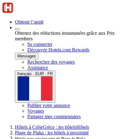
Obtenir l’appli
Obtenez des réductions instantanées grâce aux Prix
membres
Se connecter
Découvrir Hotels.com Rewards
Messages
Rechercher des voyages
Assistance
français · EUR · FR
Publier votre annonce
Voyages
Partager mes commentaires
Hôtels à Crète
Grèce : les hôtels
Hôtels
Plage de Plaka : les hôtels à proximité
Hôtels avec piscine près de Plage de Plaka