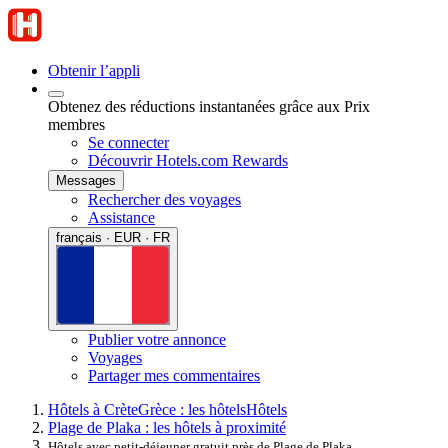
Obtenir l’appli
Obtenez des réductions instantanées grâce aux Prix
membres
Se connecter
Découvrir Hotels.com Rewards
Messages
Rechercher des voyages
Assistance
français · EUR · FR
Publier votre annonce
Voyages
Partager mes commentaires
Hôtels à Crète
Grèce : les hôtels
Hôtels
Plage de Plaka : les hôtels à proximité
Hôtels avec petit-déjeuner gratuit près de Plage de Plaka