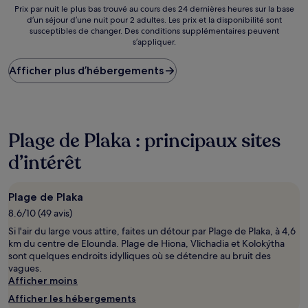
Merveilleu
Prix
Prix par nuit le plus bas trouvé au cours des 24 dernières heures sur la base
(17 avis)
d’un séjour d’une nuit pour 2 adultes. Les prix et la disponibilité sont
par
susceptibles de changer. Des conditions supplémentaires peuvent
nuit
s’appliquer.
le
plus
Afficher plus d’hébergements
bas
trouvé
au
cours
des
24 dernières
Plage de Plaka : principaux sites
heures
d’intérêt
sur
la
base
d’un
Plage de Plaka
séjour
8.6/10 (49 avis)
d’une
Si l'air du large vous attire, faites un détour par Plage de Plaka, à 4,6
nuit
km du centre de Elounda. Plage de Hiona, Vlichadia et Kolokýtha
pour
sont quelques endroits idylliques où se détendre au bruit des
2 adultes.
vagues.
Les
Afficher moins
prix
et
Afficher les hébergements
la