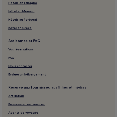
Hôtels en Espagne
Plage de Plaka : hôtels à proximité
hôtel en Monaco
Almyros : hôtels
Hôtels au Portugal
Séllai : hôtels
hôtel en Grèce
Mardhátion : hôtels
Plage de Hiona : hôtels à proximité
Assistance et FAQ
Epano Pine : hôtels
Vos réservations
Plage de Milatos : hôtels Hôtels avec parking
FAQ
Vlichadia : hôtels à proximité
Nous contacter
Balos : hôtels à proximité
Évaluer un hébergement
Avlaki : hôtels à proximité
Boufos : hôtels à proximité
Réservé aux fournisseurs, affiliés et médias
Ámmos : hôtels à proximité
Affiliation
Kitroplateía : hôtels à proximité
Promouvoir vos services
Château de Spinalonga : hôtels à proximité
Agents de voyages