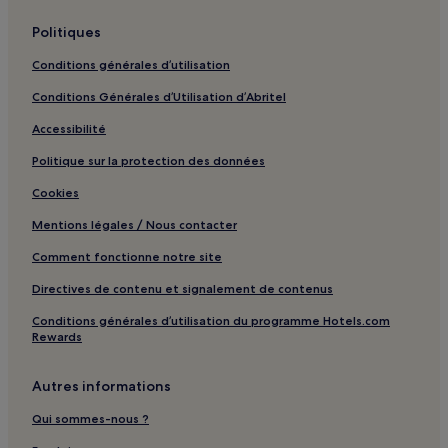
Milatos : hôtels Hôtels avec parking
Milatos : Villas
Politiques
Milatos : hôtels Hôtels de plage
Conditions générales d’utilisation
Ville d'Agios Nikolaos : hôtels Hôtels avec parking
Conditions Générales d’Utilisation d’Abritel
Ville d'Agios Nikolaos : hôtels Hôtels avec centre de fitness
Accessibilité
Ville d'Agios Nikolaos : hôtels Hôtels avec petit-déjeuner
Politique sur la protection des données
gratuit
Cookies
Ville d'Agios Nikolaos : Appart’hôtels
Mentions légales / Nous contacter
Ville d'Agios Nikolaos : Maison d’hôtes
Comment fonctionne notre site
Ville d'Agios Nikolaos : hôtels 2 étoiles
Ville d'Agios Nikolaos : hôtels Hôtels LGBTQIA+ friendly
Directives de contenu et signalement de contenus
Elounda : hôtels Hôtels avec piscine
Conditions générales d’utilisation du programme Hotels.com
Rewards
Elounda : hôtels Hôtels avec parking
Elounda : Gîtes
Autres informations
Elounda : Appart’hôtels
Qui sommes-nous ?
Elounda : hôtels 4 étoiles