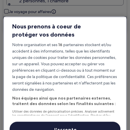
2 personnes, 1 chambre
Je voyage pour affaires
Rechercher
Nous prenons à coeur de
protéger vos données
Notre organisation et ses
16
partenaires stockent et/ou
Options d’annulation gratuite en cas de
accèdent à des informations, telles que les identifiants
changement de programme
uniques de cookies pour traiter les données personnelles,
sur un appareil. Vous pouvez accepter ou gérer vos
Gagnez des récompenses pour chaque
préférences en cliquant ci-dessous ou à tout moment sur
nuit séjournée
la page de la politique de confidentialité. Ces préférences
seront signalées à nos partenaires et n’affecteront pas les
données de navigation.
Économisez plus grâce aux Prix membres
Nos équipes ainsi que nos partenaires externes,
traitent des données selon les finalités suivantes :
Utiliser des données de géolocalisation précises. Analyser activement
Consultez les prix pour ces dates
les caractéristiques de l’appareil pour l’identification. Stocker et/ou
accéder à des informations sur un appareil. Publicités et contenu
personnalisés, mesure de performance des publicités et du contenu,
Le week-end prochain
Dans deux semaines
études d’audience et développement de services.
J'accepte