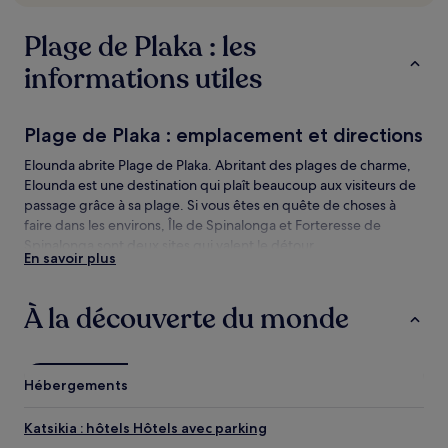
disponibilité
sont
Plage de Plaka : les
susceptibles
de
informations utiles
changer.
Des
conditions
Plage de Plaka : emplacement et directions
supplémentaires
peuvent
Elounda abrite Plage de Plaka. Abritant des plages de charme,
s’appliquer.
Elounda est une destination qui plaît beaucoup aux visiteurs de
passage grâce à sa plage. Si vous êtes en quête de choses à
faire dans les environs, Île de Spinalonga et Forteresse de
Spinalonga sont deux sites qui valent le détour.
En savoir plus
Plage de Plaka : les choses à voir et
activités à proximité
À la découverte du monde
Plage de Plaka : les choses à voir à proximité
Île de Spinalonga
Hébergements
Forteresse de Spinalonga
Moulins à vent d'Elounda
Katsikia : hôtels Hôtels avec parking
Port d'Agios Nikolaos