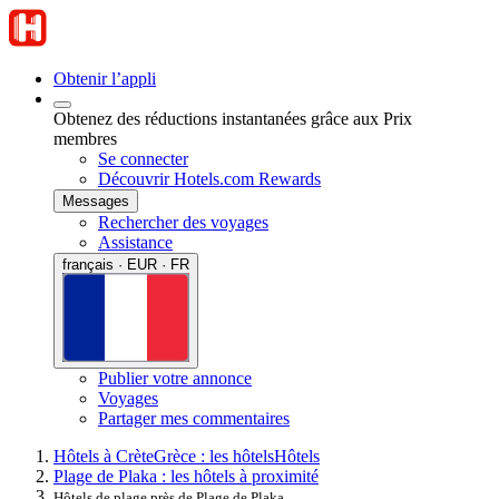
Obtenir l’appli
Obtenez des réductions instantanées grâce aux Prix
membres
Se connecter
Découvrir Hotels.com Rewards
Messages
Rechercher des voyages
Assistance
français · EUR · FR
Publier votre annonce
Voyages
Partager mes commentaires
Hôtels à Crète
Grèce : les hôtels
Hôtels
Plage de Plaka : les hôtels à proximité
Hôtels de plage près de Plage de Plaka