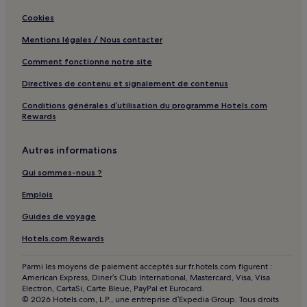
Labrousse : hôtels
Cookies
Sites préhistoriques et grottes ornées de la vallée de la
Mentions légales / Nous contacter
Vézère : hôtels à proximité
Comment fonctionne notre site
Montignac : hôtels Hôtels avec parking
Montignac : hôtels Hôtels d’affaires
Directives de contenu et signalement de contenus
Montignac : hôtels
Conditions générales d’utilisation du programme Hotels.com
Rewards
Vézac : hôtels
Le Buisson-de-Cadouin : hôtels Hôtels avec parking
Autres informations
Le Buisson-de-Cadouin : hôtels Hôtels avec petit-
Qui sommes-nous ?
déjeuner gratuit
Emplois
Le Buisson-de-Cadouin : hôtels
Guides de voyage
Sarlat-La-Canéda : hôtels Hôtels avec parking
Hotels.com Rewards
Sarlat-La-Canéda : hôtels Hôtels avec petit-déjeuner
gratuit
Parmi les moyens de paiement acceptés sur fr.hotels.com figurent :
Sarlat-La-Canéda : Chambres d’hôtes
American Express, Diner’s Club International, Mastercard, Visa, Visa
Electron, CartaSi, Carte Bleue, PayPal et Eurocard.
Sarlat-La-Canéda : hôtels
© 2026 Hotels.com, L.P., une entreprise d’Expedia Group. Tous droits