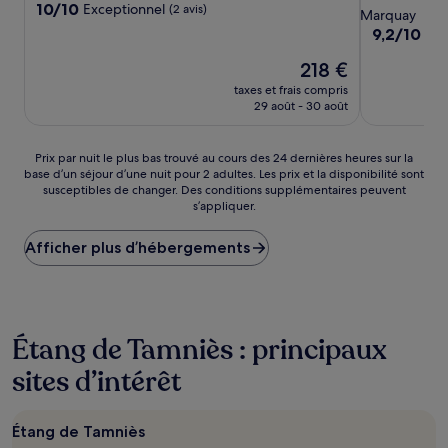
10.0
10/10
Exceptionnel
(2 avis)
3.0 étoiles
Marquay
sur
9.2
9,2/10
Mer
10,
sur
Exceptionnel,
Le
218 €
10,
(2 avis)
nouveau
Merveilleux,
taxes et frais compris
prix
(38 avis)
29 août - 30 août
est
de
218 €
Prix
Prix par nuit le plus bas trouvé au cours des 24 dernières heures sur la
base d’un séjour d’une nuit pour 2 adultes. Les prix et la disponibilité sont
par
susceptibles de changer. Des conditions supplémentaires peuvent
nuit
s’appliquer.
le
plus
Afficher plus d’hébergements
bas
trouvé
au
cours
des
24 dernières
Étang de Tamniès : principaux
heures
sites d’intérêt
sur
la
base
d’un
Étang de Tamniès
séjour