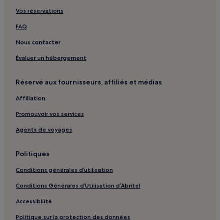
La Mouline : hôtels
Vos réservations
La Terrasse : hôtels
FAQ
Envaux : hôtels
Nous contacter
Laval : hôtels
Évaluer un hébergement
Meynard : hôtels
Foncène : hôtels
Réservé aux fournisseurs, affiliés et médias
Saint-Amand-De-Belvès : hôtels
Affiliation
Champagnac : hôtels
Promouvoir vos services
Le Repaire : hôtels
Agents de voyages
Les Cabanes : hôtels
Grèzes : hôtels
Politiques
Les Taleyrandies : hôtels
Conditions générales d’utilisation
La Mouthe : hôtels
Conditions Générales d’Utilisation d’Abritel
Dieudet : hôtels
Accessibilité
La Salvagie : hôtels
Politique sur la protection des données