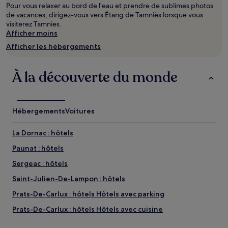
Pour vous relaxer au bord de l'eau et prendre de sublimes photos
d’une
de vacances, dirigez-vous vers Étang de Tamniès lorsque vous
nuit
visiterez Tamnies.
pour
Afficher moins
2 adultes.
Les
Afficher les hébergements
prix
et
la
À la découverte du monde
disponibilité
sont
susceptibles
de
Hébergements
Voitures
changer.
Des
La Dornac : hôtels
conditions
supplémentaires
Paunat : hôtels
peuvent
Sergeac : hôtels
s’appliquer.
Saint-Julien-De-Lampon : hôtels
Prats-De-Carlux : hôtels Hôtels avec parking
Prats-De-Carlux : hôtels Hôtels avec cuisine
Prats-De-Carlux : hôtels Hôtels avec Wi-Fi