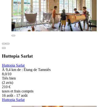
Huttopia Sarlat
Huttopia Sarlat
À 9,4 km de : Étang de Tamniès
8,0/10
Très bien
(2 avis)
210 €
taxes et frais compris
16 août - 17 août
Huttopia Sarlat