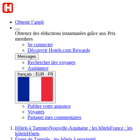
Obtenir l’appli
Obtenez des réductions instantanées grâce aux Prix
membres
Se connecter
Découvrir Hotels.com Rewards
Messages
Rechercher des voyages
Assistance
français · EUR · FR
Publier votre annonce
Voyages
Partager mes commentaires
Hôtels à Tamnies
Nouvelle-Aquitaine : les hôtels
France : les
hôtels
Hôtels
Étang de Tamniès : les hôtels à proximité