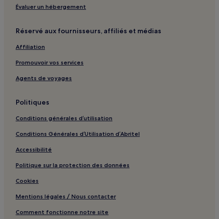
Plage de Kaminia : hôtels à proximité
Évaluer un hébergement
Agios Nikitas : hôtels Hôtels avec parking
Réservé aux fournisseurs, affiliés et médias
Agios Nikitas : Villas
Affiliation
Agios Nikitas : Appartement à louer
Promouvoir vos services
Agios Nikitas : Appart’hôtels
Agios Nikitas : hôtels Hôtels pas chers
Agents de voyages
Agios Nikitas : hôtels 2 étoiles
Politiques
Agios Nikitas : hôtels Hôtels familiaux
Conditions générales d’utilisation
Lefkada : hôtels Hôtels avec parking
Conditions Générales d’Utilisation d’Abritel
Lefkada : hôtels Hôtels avec centre de fitness
Accessibilité
Lefkada : hôtels Hôtels avec petit-déjeuner gratuit
Politique sur la protection des données
Lefkada : Appart’hôtels
Lefkada : hôtels Hôtels d’affaires
Cookies
Lefkada : hôtels Hôtels LGBTQIA+ friendly
Mentions légales / Nous contacter
Lefkada : hôtels
Comment fonctionne notre site