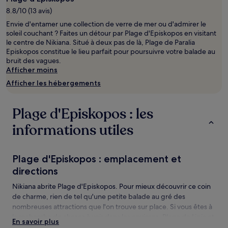
séjour
8.8/10 (13 avis)
d’une
Envie d'entamer une collection de verre de mer ou d'admirer le
nuit
soleil couchant ? Faites un détour par Plage d'Episkopos en visitant
pour
le centre de Nikiana. Situé à deux pas de là, Plage de Paralia
2 adultes.
Episkopos constitue le lieu parfait pour poursuivre votre balade au
Les
bruit des vagues.
prix
Afficher moins
et
la
Afficher les hébergements
disponibilité
sont
susceptibles
Plage d'Episkopos : les
de
changer.
informations utiles
Des
conditions
supplémentaires
Plage d'Episkopos : emplacement et
peuvent
directions
s’appliquer.
Nikiana abrite Plage d'Episkopos. Pour mieux découvrir ce coin
de charme, rien de tel qu'une petite balade au gré des
nombreuses attractions que l'on trouve sur place. Si vous êtes à
la recherche de choses à voir dans les environs, Plage de Ligia et
En savoir plus
Chutes de Nidri valent le coup d’œil.