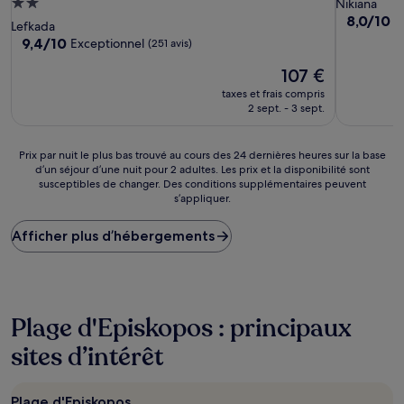
Hébergement
Nikiana
8.0
8,0/10
T
2.0 étoiles
Lefkada
sur
9.4
9,4/10
Exceptionnel
(251 avis)
10,
sur
Très
Le
107 €
10,
bien,
nouveau
Exceptionnel,
taxes et frais compris
(1 avis)
prix
(251 avis)
2 sept. - 3 sept.
est
de
107 €
Prix
Prix par nuit le plus bas trouvé au cours des 24 dernières heures sur la base
d’un séjour d’une nuit pour 2 adultes. Les prix et la disponibilité sont
par
susceptibles de changer. Des conditions supplémentaires peuvent
nuit
s’appliquer.
le
plus
Afficher plus d’hébergements
bas
trouvé
au
cours
des
24 dernières
Plage d'Episkopos : principaux
heures
sites d’intérêt
sur
la
base
d’un
Plage d'Episkopos