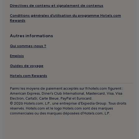
Nikiana : hôtels Hôtels avec parking
Directives de contenu et signalement de contenus
Nikiana : hôtels Hôtels avec petit-déjeuner gratuit
Conditions générales d’utilisation du programme Hotels.com
Rewards
Nikiana : Appart’hôtels
Nikiana : Maison d’hôtes
Autres informations
Nikiana : hôtels Hôtels pas chers
Qui sommes-nous ?
Nikiana : hôtels 2 étoiles
Emplois
Nikiana : hôtels Hôtels familiaux
Guides de voyage
Lefkada ville : hôtels Hôtels avec parking
Hotels.com Rewards
Lefkada ville : Appart’hôtels
Lefkada ville : hôtels Hôtels de luxe
Parmi les moyens de paiement acceptés sur fr.hotels.com figurent :
American Express, Diner’s Club International, Mastercard, Visa, Visa
Lefkada ville : hôtels Hôtels d’affaires
Electron, CartaSi, Carte Bleue, PayPal et Eurocard.
© 2026 Hotels.com, L.P., une entreprise d’Expedia Group. Tous droits
Katouna : hôtels Hôtels avec piscine
réservés. Hotels.com et le logo Hotels.com sont des marques
commerciales ou des marques déposées d’Hotels.com, L.P.
Katouna : Gîtes
Katouna : Villas
Perigiali : hôtels Hôtels avec piscine