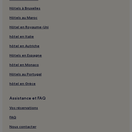
Vournikas : hôtels
Nikiana
Hôtels à Bruxelles
Plage de Kavalikefta : Hôtels avec parking à proximité
Hôtels au Maroc
Plage de Kavalikefta : Villas
Hôtel en Royaume-Uni
Plage de Kavalikefta : Hôtels pas chers à proximité
hôtel en Italie
Plage de Kavalikefta : hôtels à proximité
hôtel en Autriche
Plage d'Episkopos : Appartement à louer
Vathí : hôtels
Hôtels en Espagne
Poros : hôtels
hôtel en Monaco
Plage de Paralia Episkopos : hôtels à proximité
Hôtels au Portugal
Kolivata : hôtels
hôtel en Grèce
Kalligoni : hôtels
Assistance et FAQ
Sfakiotes : hôtels Hôtels avec parking
Vos réservations
Gáïdaros : hôtels à proximité
Skála Gialoú : hôtels à proximité
FAQ
Megáli Pétra : hôtels à proximité
Nous contacter