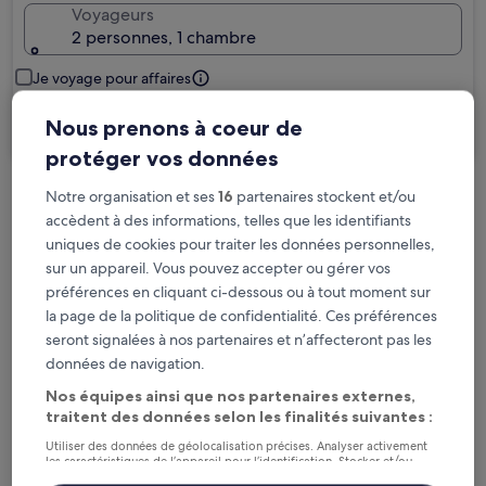
Voyageurs
2 personnes, 1 chambre
Je voyage pour affaires
Nous prenons à coeur de
Rechercher
protéger vos données
Notre organisation et ses
16
partenaires stockent et/ou
Options d’annulation gratuite en cas de
accèdent à des informations, telles que les identifiants
changement de programme
uniques de cookies pour traiter les données personnelles,
sur un appareil. Vous pouvez accepter ou gérer vos
Gagnez des récompenses pour chaque
préférences en cliquant ci-dessous ou à tout moment sur
nuit séjournée
la page de la politique de confidentialité. Ces préférences
seront signalées à nos partenaires et n’affecteront pas les
données de navigation.
Économisez plus grâce aux Prix membres
Nos équipes ainsi que nos partenaires externes,
traitent des données selon les finalités suivantes :
Utiliser des données de géolocalisation précises. Analyser activement
Consultez les prix pour ces dates
les caractéristiques de l’appareil pour l’identification. Stocker et/ou
accéder à des informations sur un appareil. Publicités et contenu