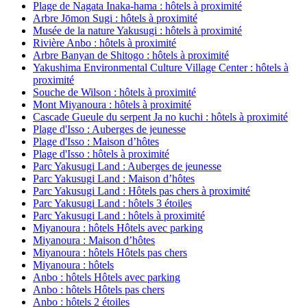
Plage de Nagata Inaka-hama : hôtels à proximité
Arbre Jōmon Sugi : hôtels à proximité
Musée de la nature Yakusugi : hôtels à proximité
Rivière Anbo : hôtels à proximité
Arbre Banyan de Shitogo : hôtels à proximité
Yakushima Environmental Culture Village Center : hôtels à
proximité
Souche de Wilson : hôtels à proximité
Mont Miyanoura : hôtels à proximité
Cascade Gueule du serpent Ja no kuchi : hôtels à proximité
Plage d'Isso : Auberges de jeunesse
Plage d'Isso : Maison d’hôtes
Plage d'Isso : hôtels à proximité
Parc Yakusugi Land : Auberges de jeunesse
Parc Yakusugi Land : Maison d’hôtes
Parc Yakusugi Land : Hôtels pas chers à proximité
Parc Yakusugi Land : hôtels 3 étoiles
Parc Yakusugi Land : hôtels à proximité
Miyanoura : hôtels Hôtels avec parking
Miyanoura : Maison d’hôtes
Miyanoura : hôtels Hôtels pas chers
Miyanoura : hôtels
Anbo : hôtels Hôtels avec parking
Anbo : hôtels Hôtels pas chers
Anbo : hôtels 2 étoiles