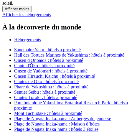
soleil.
Afficher moins
Afficher les hébergements
À la découverte du monde
Hébergements
Sanctuaire Yaku : hôtels à proximité
Hall des Tortues Marines de Yakushima : hôtels à proximité
Onsen d'Onoaida : hôtels à proximité
Chute d'Ōko : hôtels à proximité
Onsen de Yudomari : hôtels à proximité
Onsen Hirauchi Kaichū : hôtels à proximité
Chutes de Oko : hôtels à proximité
Phare de Yakushima : hôtels à proximité
Sentier Seibu : hôtels à proximité
Chutes Toroki : hôtels à proximité
Parc botanique Yakushima Botanical Research Park : hôtels à
proximité
Mont Tachudake : hôtels à proximité
Plage de Nagata Inaka-hama : Auberges de jeunesse
Plage de Nagata Inaka-hama : Maison d’hôtes
Plage de Nagata Inaka-hama : hôtels 3 étoiles