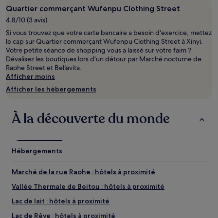
séjour
Quartier commerçant Wufenpu Clothing Street
d’une
nuit
4.8/10 (3 avis)
pour
Si vous trouvez que votre carte bancaire a besoin d'exercice, mettez
2 adultes.
le cap sur Quartier commerçant Wufenpu Clothing Street à Xinyi.
Les
Votre petite séance de shopping vous a laissé sur votre faim ?
prix
Dévalisez les boutiques lors d'un détour par Marché nocturne de
et
Raohe Street et Bellavita.
la
Afficher moins
disponibilité
sont
Afficher les hébergements
susceptibles
de
changer.
À la découverte du monde
Des
conditions
supplémentaires
peuvent
Hébergements
s’appliquer.
Marché de la rue Raohe : hôtels à proximité
Vallée Thermale de Beitou : hôtels à proximité
Lac de lait : hôtels à proximité
Lac de Rêve : hôtels à proximité