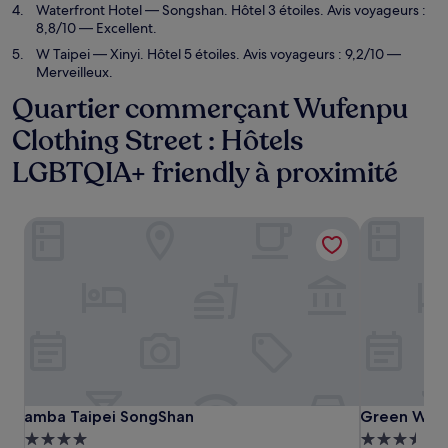
Waterfront Hotel
— Songshan. Hôtel 3 étoiles. Avis voyageurs :
8,8/10 — Excellent.
W Taipei
— Xinyi. Hôtel 5 étoiles. Avis voyageurs : 9,2/10 —
Merveilleux.
Quartier commerçant Wufenpu
Clothing Street : Hôtels
LGBTQIA+ friendly à proximité
amba Taipei SongShan
Green Worl
amba Taipei SongShan
Green Worl
amba Taipei SongShan
Green Worl
Hébergement
Hébergeme