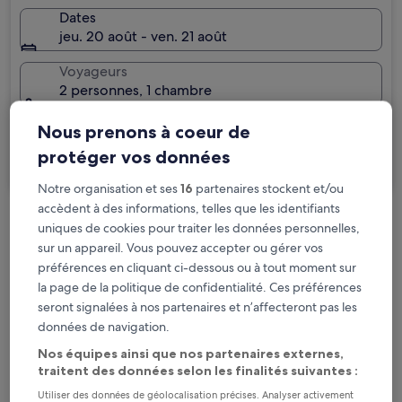
Dates
jeu. 20 août - ven. 21 août
Voyageurs
2 personnes, 1 chambre
Je voyage pour affaires
Nous prenons à coeur de
protéger vos données
Rechercher
Notre organisation et ses
16
partenaires stockent et/ou
accèdent à des informations, telles que les identifiants
uniques de cookies pour traiter les données personnelles,
Options d’annulation gratuite en cas de
sur un appareil. Vous pouvez accepter ou gérer vos
changement de programme
préférences en cliquant ci-dessous ou à tout moment sur
la page de la politique de confidentialité. Ces préférences
Gagnez des récompenses pour chaque
seront signalées à nos partenaires et n’affecteront pas les
nuit séjournée
données de navigation.
Nos équipes ainsi que nos partenaires externes,
Économisez plus grâce aux Prix membres
traitent des données selon les finalités suivantes :
Utiliser des données de géolocalisation précises. Analyser activement