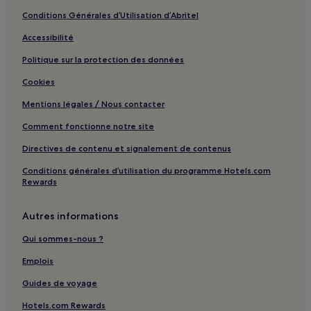
Taipei : hôtels Hôtels pour faire du shopping
Conditions Générales d’Utilisation d’Abritel
Taipei : hôtels Hôtels LGBTQIA+ friendly
Accessibilité
Taipei : hôtels Hôtels avec sources chaudes
Politique sur la protection des données
Taipei : hôtels Hôtels-boutiques
Cookies
Taipei : hôtels
Mentions légales / Nous contacter
Théâtre national : hôtels à proximité
Comment fonctionne notre site
Opéra : hôtels à proximité
Directives de contenu et signalement de contenus
Temple bouddhiste Lungshan : hôtels à proximité
Conditions générales d’utilisation du programme Hotels.com
Grande roue Miramar : hôtels à proximité
Rewards
Jardin botanique de Taipei : hôtels à proximité
Autres informations
Temple de Confucius de Taipei : hôtels à proximité
Qui sommes-nous ?
Temple de Xingtian : hôtels à proximité
Temple Baoan : hôtels à proximité
Emplois
Pont Yung Fu : hôtels à proximité
Guides de voyage
Pont Fu Ho : hôtels à proximité
Hotels.com Rewards