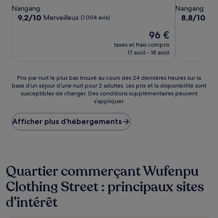
4.0 étoiles
3.5 étoiles
Nangang
Nangang
9.2
8.8
9,2/10
8,8/10
Merveilleux
Exc
(1 004 avis)
sur
sur
Le
96 €
10,
10,
nouveau
Merveilleux,
Excellent,
taxes et frais compris
prix
(1 004 avis)
(1 000 avis)
17 août - 18 août
est
de
96 €
Prix
Prix par nuit le plus bas trouvé au cours des 24 dernières heures sur la
base d’un séjour d’une nuit pour 2 adultes. Les prix et la disponibilité sont
par
susceptibles de changer. Des conditions supplémentaires peuvent
nuit
s’appliquer.
le
plus
Afficher plus d’hébergements
bas
trouvé
au
cours
des
24 dernières
Quartier commerçant Wufenpu
heures
Clothing Street : principaux sites
sur
la
d’intérêt
base
d’un