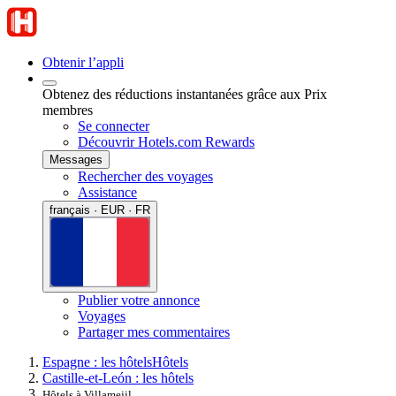
Obtenir l’appli
Obtenez des réductions instantanées grâce aux Prix
membres
Se connecter
Découvrir Hotels.com Rewards
Messages
Rechercher des voyages
Assistance
français · EUR · FR
Publier votre annonce
Voyages
Partager mes commentaires
Espagne : les hôtels
Hôtels
Castille-et-León : les hôtels
Hôtels à Villamejil